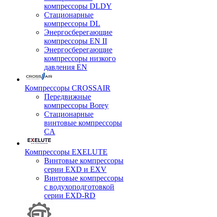
компрессоры DLDY
Стационарные
компрессоры DL
Энергосберегающие
компрессоры EN II
Энергосберегающие
компрессоры низкого
давления EN
Компрессоры CROSSAIR
Передвижные
компрессоры Borey
Стационарные
винтовые компрессоры
CA
Компрессоры EXELUTE
Винтовые компрессоры
серии EXD и EXV
Винтовые компрессоры
с водухоподготовкой
серии EXD-RD