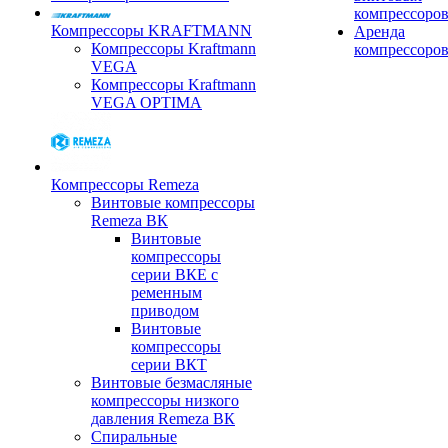
компрессоро
Компрессоры KRAFTMANN
Аренда
Компрессоры Kraftmann
компрессоро
VEGA
Компрессоры Kraftmann
VEGA OPTIMA
Компрессоры Remeza
Винтовые компрессоры
Remeza ВК
Винтовые
компрессоры
серии ВКЕ с
ременным
приводом
Винтовые
компрессоры
серии ВКТ
Винтовые безмасляные
компрессоры низкого
давления Remeza ВК
Спиральные