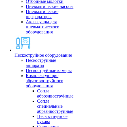
Отбойные молотки
Пневматические насосы
Пневматические
перфораторы
Аксессуары для
пневматического
оборудования
Пескоструйное оборудование
Пескоструйные
аппараты
Пескоструйные камеры
Комплектующие
абразивоструйного
оборудования
Сопла
аброзивоструйные
Сопла
специальные
абразивоструйные
Пескоструйные
рукава
Сцепления