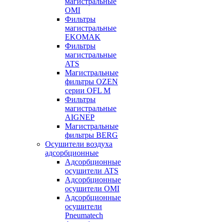
магистральные
OMI
Фильтры
магистральные
EKOMAK
Фильтры
магистральные
ATS
Магистральные
фильтры OZEN
серии OFL M
Фильтры
магистральные
AIGNEP
Магистральные
фильтры BERG
Осушители воздуха
адсорбционные
Адсорбционные
осушители ATS
Адсорбционные
осушители OMI
Адсорбционные
осушители
Pneumatech