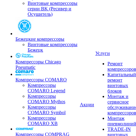
Винтовые компрессоры
серии BK (Ресивер и
Осушитель)
Бежецкие компрессоры
Винтовые компрессоры
Бежецк
Услуги
Компрессоры Chicago
Ремонт
Pneumatic
компрессоро
Капитальный
Компрессоры COMARO
ремонт
Компрессоры
винтовых
COMARO Legend
блоков
Компрессоры
Монтаж и
COMARO Mythos
сервисное
Акции
Компрессоры
обслуживани
COMARO Symbol
компрессоро
Компрессоры
Монтаж
COMARO XB
пневмолини
TRADE-IN
Компрессоры COMPRAG
винтовых