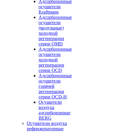
Адсорбционные
осушители
Kraftmann
Адсорбционные
осушители
(модульные)
холодной
регенерации
серии OMD
Адсорбционные
осушители
холодной
регенерации
серии OCD
Адсорбционные
осушители
горячей
регенерации
серии OСD-H
Осушители
воздуха
адсорбционные
BERG
Осушители воздуха
рефрижераторные