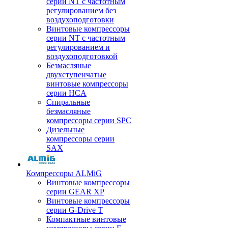
серии NT с частотным
регулированием без
воздухоподготовки
Винтовые компрессоры
серии NT с частотным
регулированием и
воздухоподготовкой
Безмасляные
двухступенчатые
винтовые компрессоры
серии HCA
Спиральные
безмасляные
компрессоры серии SPC
Дизельные
компрессоры серии
SAX
Компрессоры ALMiG
Винтовые компрессоры
серии GEAR XP
Винтовые компрессоры
серии G-Drive T
Компактные винтовые