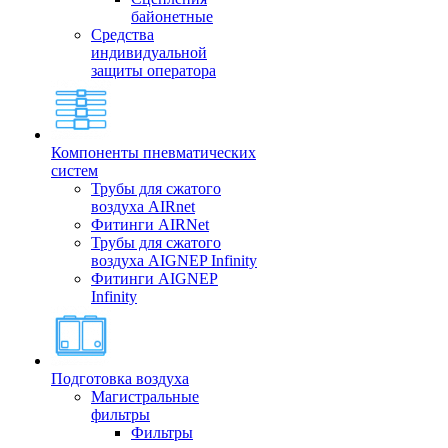
байонетные
Средства
индивидуальной
защиты оператора
Компоненты пневматических
систем
Трубы для сжатого
воздуха AIRnet
Фитинги AIRNet
Трубы для сжатого
воздуха AIGNEP Infinity
Фитинги AIGNEP
Infinity
Подготовка воздуха
Магистральные
фильтры
Фильтры