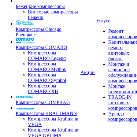
Бежецкие компрессоры
Винтовые компрессоры
Бежецк
Услуги
Компрессоры Chicago
Ремонт
Pneumatic
компрессоро
Капитальный
Компрессоры COMARO
ремонт
Компрессоры
винтовых
COMARO Legend
блоков
Компрессоры
Монтаж и
COMARO Mythos
сервисное
Акции
Компрессоры
обслуживани
COMARO Symbol
компрессоро
Компрессоры
Монтаж
COMARO XB
пневмолини
TRADE-IN
Компрессоры COMPRAG
винтовых
компрессоро
Компрессоры KRAFTMANN
Аренда
Компрессоры Kraftmann
компрессоро
VEGA
Компрессоры Kraftmann
VEGA OPTIMA