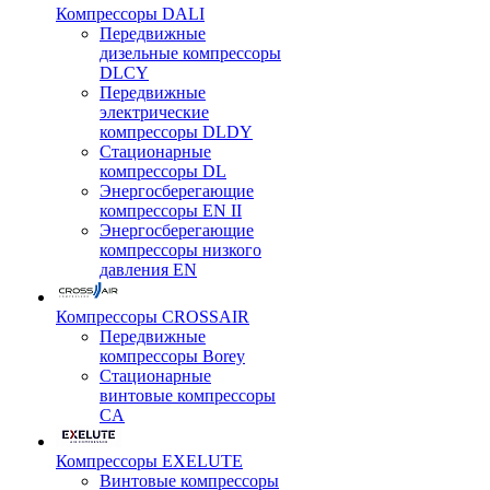
Компрессоры DALI
Передвижные
дизельные компрессоры
DLCY
Передвижные
электрические
компрессоры DLDY
Стационарные
компрессоры DL
Энергосберегающие
компрессоры EN II
Энергосберегающие
компрессоры низкого
давления EN
Компрессоры CROSSAIR
Передвижные
компрессоры Borey
Стационарные
винтовые компрессоры
CA
Компрессоры EXELUTE
Винтовые компрессоры