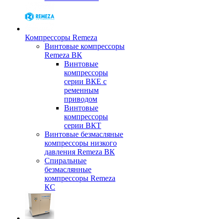
Компрессоры Remeza
Винтовые компрессоры
Remeza ВК
Винтовые
компрессоры
серии ВКЕ с
ременным
приводом
Винтовые
компрессоры
серии ВКТ
Винтовые безмасляные
компрессоры низкого
давления Remeza ВК
Спиральные
безмаслянные
компрессоры Remeza
КС