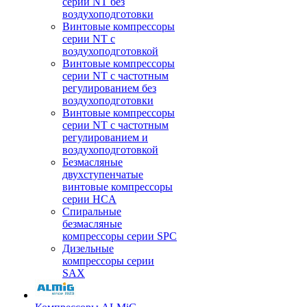
серии NT без
воздухоподготовки
Винтовые компрессоры
серии NT c
воздухоподготовкой
Винтовые компрессоры
серии NT с частотным
регулированием без
воздухоподготовки
Винтовые компрессоры
серии NT с частотным
регулированием и
воздухоподготовкой
Безмасляные
двухступенчатые
винтовые компрессоры
серии HCA
Спиральные
безмасляные
компрессоры серии SPC
Дизельные
компрессоры серии
SAX