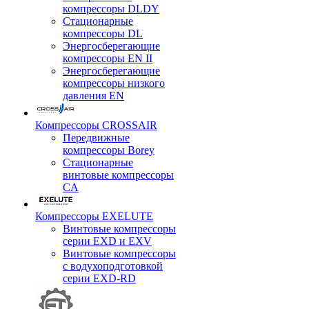
компрессоры DLDY
Стационарные
компрессоры DL
Энергосберегающие
компрессоры EN II
Энергосберегающие
компрессоры низкого
давления EN
Компрессоры CROSSAIR
Передвижные
компрессоры Borey
Стационарные
винтовые компрессоры
CA
Компрессоры EXELUTE
Винтовые компрессоры
серии EXD и EXV
Винтовые компрессоры
с водухоподготовкой
серии EXD-RD