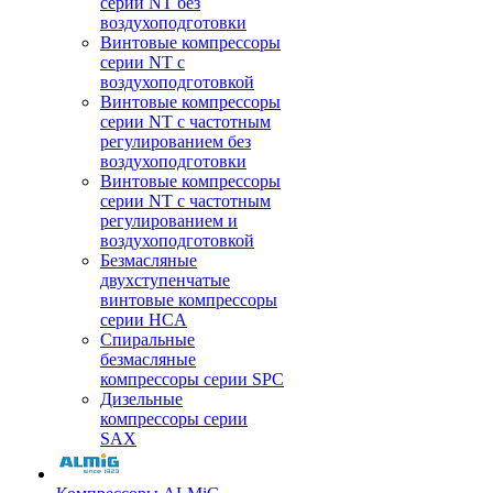
серии NT без
воздухоподготовки
Винтовые компрессоры
серии NT c
воздухоподготовкой
Винтовые компрессоры
серии NT с частотным
регулированием без
воздухоподготовки
Винтовые компрессоры
серии NT с частотным
регулированием и
воздухоподготовкой
Безмасляные
двухступенчатые
винтовые компрессоры
серии HCA
Спиральные
безмасляные
компрессоры серии SPC
Дизельные
компрессоры серии
SAX