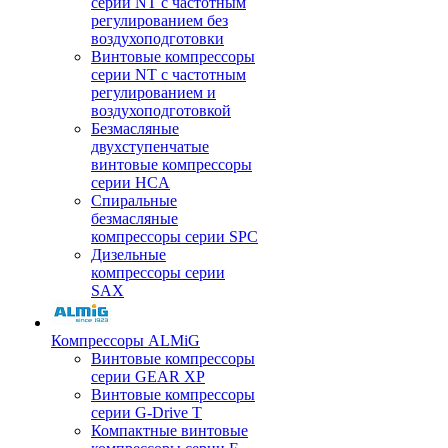
серии NT с частотным
регулированием без
воздухоподготовки
Винтовые компрессоры
серии NT с частотным
регулированием и
воздухоподготовкой
Безмасляные
двухступенчатые
винтовые компрессоры
серии HCA
Спиральные
безмасляные
компрессоры серии SPC
Дизельные
компрессоры серии
SAX
Компрессоры ALMiG
Винтовые компрессоры
серии GEAR XP
Винтовые компрессоры
серии G-Drive T
Компактные винтовые