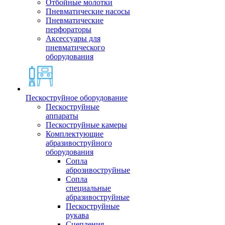
Отбойные молотки
Пневматические насосы
Пневматические
перфораторы
Аксессуары для
пневматического
оборудования
Пескоструйное оборудование
Пескоструйные
аппараты
Пескоструйные камеры
Комплектующие
абразивоструйного
оборудования
Сопла
аброзивоструйные
Сопла
специальные
абразивоструйные
Пескоструйные
рукава
Сцепления