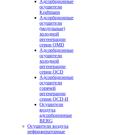
Адсорбционные
осушители
Kraftmann
Адсорбционные
осушители
(модульные)
холодной
регенерации
серии OMD
Адсорбционные
осушители
холодной
регенерации
серии OCD
Адсорбционные
осушители
горячей
регенерации
серии OСD-H
Осушители
воздуха
адсорбционные
BERG
Осушители воздуха
рефрижераторные