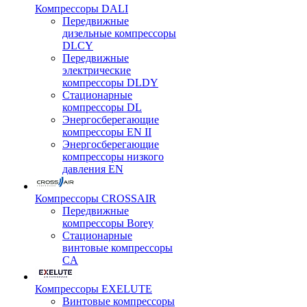
Компрессоры DALI
Передвижные
дизельные компрессоры
DLCY
Передвижные
электрические
компрессоры DLDY
Стационарные
компрессоры DL
Энергосберегающие
компрессоры EN II
Энергосберегающие
компрессоры низкого
давления EN
Компрессоры CROSSAIR
Передвижные
компрессоры Borey
Стационарные
винтовые компрессоры
CA
Компрессоры EXELUTE
Винтовые компрессоры