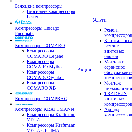
Бежецкие компрессоры
Винтовые компрессоры
Бежецк
Услуги
Компрессоры Chicago
Ремонт
Pneumatic
компрессоро
Капитальный
Компрессоры COMARO
ремонт
Компрессоры
винтовых
COMARO Legend
блоков
Компрессоры
Монтаж и
COMARO Mythos
сервисное
Акции
Компрессоры
обслуживани
COMARO Symbol
компрессоро
Компрессоры
Монтаж
COMARO XB
пневмолини
TRADE-IN
Компрессоры COMPRAG
винтовых
компрессоро
Компрессоры KRAFTMANN
Аренда
Компрессоры Kraftmann
компрессоро
VEGA
Компрессоры Kraftmann
VEGA OPTIMA