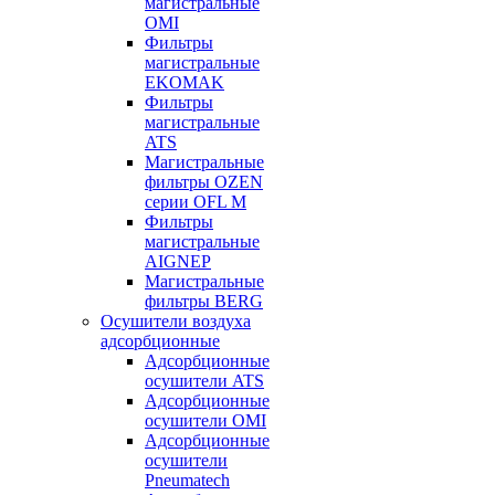
магистральные
OMI
Фильтры
магистральные
EKOMAK
Фильтры
магистральные
ATS
Магистральные
фильтры OZEN
серии OFL M
Фильтры
магистральные
AIGNEP
Магистральные
фильтры BERG
Осушители воздуха
адсорбционные
Адсорбционные
осушители ATS
Адсорбционные
осушители OMI
Адсорбционные
осушители
Pneumatech