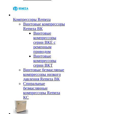
Компрессоры Remeza
Винтовые компрессоры
Remeza ВК
Винтовые
компрессоры
серии ВКЕ с
ременным
приводом
Винтовые
компрессоры
серии ВКТ
Винтовые безмасляные
компрессоры низкого
давления Remeza ВК
Спиральные
безмаслянные
компрессоры Remeza
КС