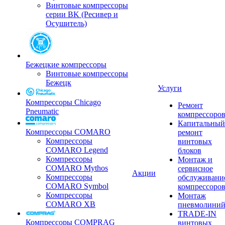
Винтовые компрессоры
серии BK (Ресивер и
Осушитель)
Бежецкие компрессоры
Винтовые компрессоры
Бежецк
Услуги
Компрессоры Chicago
Ремонт
Pneumatic
компрессоро
Капитальный
Компрессоры COMARO
ремонт
Компрессоры
винтовых
COMARO Legend
блоков
Компрессоры
Монтаж и
COMARO Mythos
сервисное
Акции
Компрессоры
обслуживани
COMARO Symbol
компрессоро
Компрессоры
Монтаж
COMARO XB
пневмолини
TRADE-IN
Компрессоры COMPRAG
винтовых