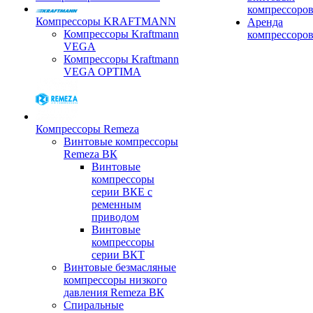
компрессоро
Компрессоры KRAFTMANN
Аренда
Компрессоры Kraftmann
компрессоро
VEGA
Компрессоры Kraftmann
VEGA OPTIMA
Компрессоры Remeza
Винтовые компрессоры
Remeza ВК
Винтовые
компрессоры
серии ВКЕ с
ременным
приводом
Винтовые
компрессоры
серии ВКТ
Винтовые безмасляные
компрессоры низкого
давления Remeza ВК
Спиральные