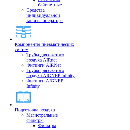
байонетные
Средства
индивидуальной
защиты оператора
Компоненты пневматических
систем
Трубы для сжатого
воздуха AIRnet
Фитинги AIRNet
Трубы для сжатого
воздуха AIGNEP Infinity
Фитинги AIGNEP
Infinity
Подготовка воздуха
Магистральные
фильтры
Фильтры