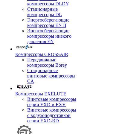
компрессоры DLDY
Стационарные
компрессоры DL
Энергосберегающие
компрессоры EN II
Энергосберегающие
компрессоры низкого
давления EN
Компрессоры CROSSAIR
Передвижные
компрессоры Borey
Стационарные
винтовые компрессоры
CA
Компрессоры EXELUTE
Винтовые компрессоры
серии EXD и EXV
Винтовые компрессоры
с водухоподготовкой
серии EXD-RD