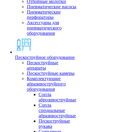
Отбойные молотки
Пневматические насосы
Пневматические
перфораторы
Аксессуары для
пневматического
оборудования
Пескоструйное оборудование
Пескоструйные
аппараты
Пескоструйные камеры
Комплектующие
абразивоструйного
оборудования
Сопла
аброзивоструйные
Сопла
специальные
абразивоструйные
Пескоструйные
рукава
Сцепления