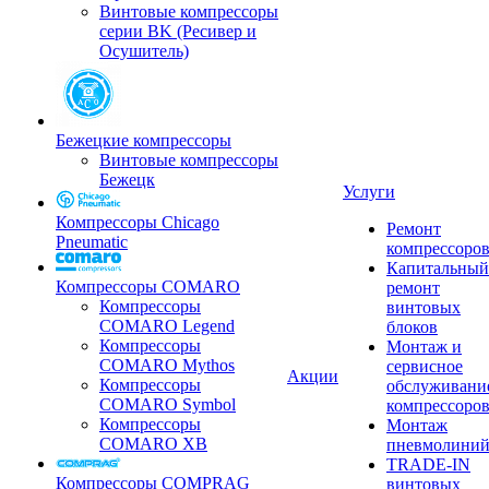
Винтовые компрессоры
серии BK (Ресивер и
Осушитель)
Бежецкие компрессоры
Винтовые компрессоры
Бежецк
Услуги
Компрессоры Chicago
Ремонт
Pneumatic
компрессоро
Капитальный
Компрессоры COMARO
ремонт
Компрессоры
винтовых
COMARO Legend
блоков
Компрессоры
Монтаж и
COMARO Mythos
сервисное
Акции
Компрессоры
обслуживани
COMARO Symbol
компрессоро
Компрессоры
Монтаж
COMARO XB
пневмолини
TRADE-IN
Компрессоры COMPRAG
винтовых