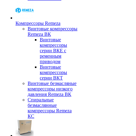
Компрессоры Remeza
Винтовые компрессоры
Remeza ВК
Винтовые
компрессоры
серии ВКЕ с
ременным
приводом
Винтовые
компрессоры
серии ВКТ
Винтовые безмасляные
компрессоры низкого
давления Remeza ВК
Спиральные
безмаслянные
компрессоры Remeza
КС