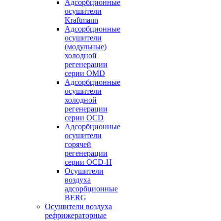
Адсорбционные
осушители
Kraftmann
Адсорбционные
осушители
(модульные)
холодной
регенерации
серии OMD
Адсорбционные
осушители
холодной
регенерации
серии OCD
Адсорбционные
осушители
горячей
регенерации
серии OСD-H
Осушители
воздуха
адсорбционные
BERG
Осушители воздуха
рефрижераторные