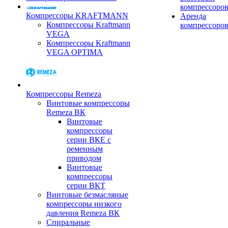
компрессоро
Компрессоры KRAFTMANN
Аренда
Компрессоры Kraftmann
компрессоро
VEGA
Компрессоры Kraftmann
VEGA OPTIMA
Компрессоры Remeza
Винтовые компрессоры
Remeza ВК
Винтовые
компрессоры
серии ВКЕ с
ременным
приводом
Винтовые
компрессоры
серии ВКТ
Винтовые безмасляные
компрессоры низкого
давления Remeza ВК
Спиральные