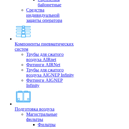
байонетные
Средства
индивидуальной
защиты оператора
Компоненты пневматических
систем
Трубы для сжатого
воздуха AIRnet
Фитинги AIRNet
Трубы для сжатого
воздуха AIGNEP Infinity
Фитинги AIGNEP
Infinity
Подготовка воздуха
Магистральные
фильтры
Фильтры