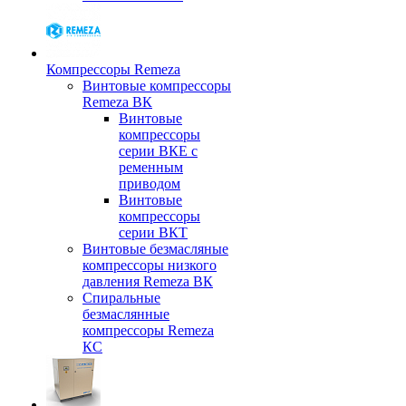
Компрессоры Remeza
Винтовые компрессоры
Remeza ВК
Винтовые
компрессоры
серии ВКЕ с
ременным
приводом
Винтовые
компрессоры
серии ВКТ
Винтовые безмасляные
компрессоры низкого
давления Remeza ВК
Спиральные
безмаслянные
компрессоры Remeza
КС