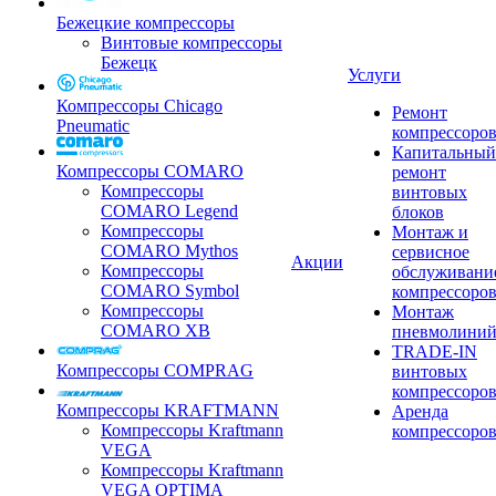
Бежецкие компрессоры
Винтовые компрессоры
Бежецк
Услуги
Компрессоры Chicago
Ремонт
Pneumatic
компрессоро
Капитальный
Компрессоры COMARO
ремонт
Компрессоры
винтовых
COMARO Legend
блоков
Компрессоры
Монтаж и
COMARO Mythos
сервисное
Акции
Компрессоры
обслуживани
COMARO Symbol
компрессоро
Компрессоры
Монтаж
COMARO XB
пневмолини
TRADE-IN
Компрессоры COMPRAG
винтовых
компрессоро
Компрессоры KRAFTMANN
Аренда
Компрессоры Kraftmann
компрессоро
VEGA
Компрессоры Kraftmann
VEGA OPTIMA