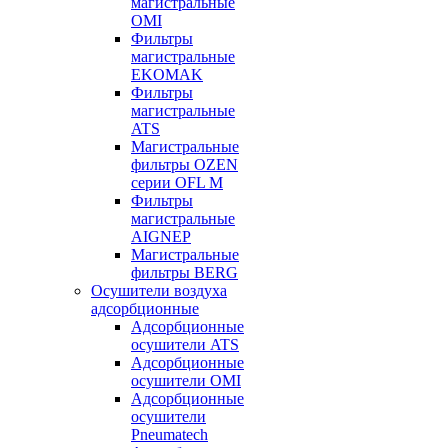
магистральные
OMI
Фильтры
магистральные
EKOMAK
Фильтры
магистральные
ATS
Магистральные
фильтры OZEN
серии OFL M
Фильтры
магистральные
AIGNEP
Магистральные
фильтры BERG
Осушители воздуха
адсорбционные
Адсорбционные
осушители ATS
Адсорбционные
осушители OMI
Адсорбционные
осушители
Pneumatech