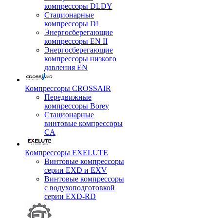
компрессоры DLDY
Стационарные
компрессоры DL
Энергосберегающие
компрессоры EN II
Энергосберегающие
компрессоры низкого
давления EN
Компрессоры CROSSAIR
Передвижные
компрессоры Borey
Стационарные
винтовые компрессоры
CA
Компрессоры EXELUTE
Винтовые компрессоры
серии EXD и EXV
Винтовые компрессоры
с водухоподготовкой
серии EXD-RD