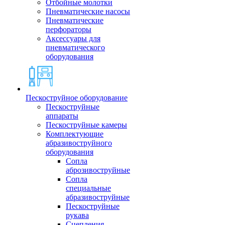
Отбойные молотки
Пневматические насосы
Пневматические
перфораторы
Аксессуары для
пневматического
оборудования
Пескоструйное оборудование
Пескоструйные
аппараты
Пескоструйные камеры
Комплектующие
абразивоструйного
оборудования
Сопла
аброзивоструйные
Сопла
специальные
абразивоструйные
Пескоструйные
рукава
Сцепления