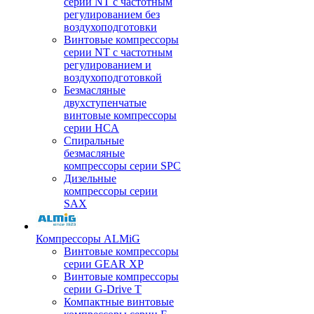
серии NT с частотным
регулированием без
воздухоподготовки
Винтовые компрессоры
серии NT с частотным
регулированием и
воздухоподготовкой
Безмасляные
двухступенчатые
винтовые компрессоры
серии HCA
Спиральные
безмасляные
компрессоры серии SPC
Дизельные
компрессоры серии
SAX
Компрессоры ALMiG
Винтовые компрессоры
серии GEAR XP
Винтовые компрессоры
серии G-Drive T
Компактные винтовые