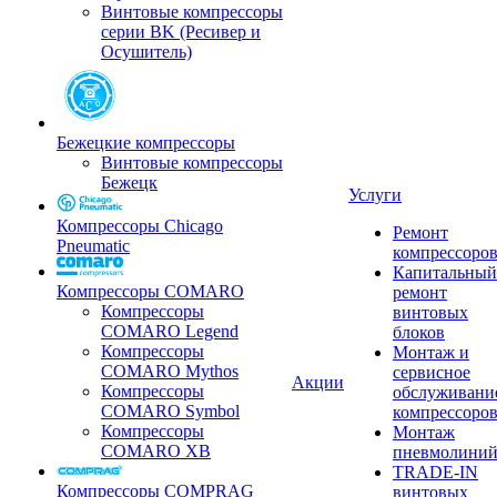
Винтовые компрессоры
серии BK (Ресивер и
Осушитель)
Бежецкие компрессоры
Винтовые компрессоры
Бежецк
Услуги
Компрессоры Chicago
Ремонт
Pneumatic
компрессоро
Капитальный
Компрессоры COMARO
ремонт
Компрессоры
винтовых
COMARO Legend
блоков
Компрессоры
Монтаж и
COMARO Mythos
сервисное
Акции
Компрессоры
обслуживани
COMARO Symbol
компрессоро
Компрессоры
Монтаж
COMARO XB
пневмолини
TRADE-IN
Компрессоры COMPRAG
винтовых