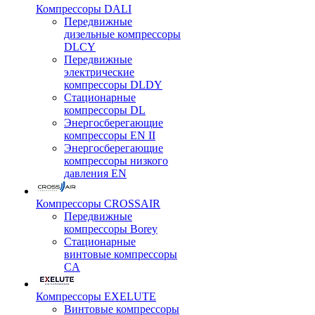
Компрессоры DALI
Передвижные
дизельные компрессоры
DLCY
Передвижные
электрические
компрессоры DLDY
Стационарные
компрессоры DL
Энергосберегающие
компрессоры EN II
Энергосберегающие
компрессоры низкого
давления EN
Компрессоры CROSSAIR
Передвижные
компрессоры Borey
Стационарные
винтовые компрессоры
CA
Компрессоры EXELUTE
Винтовые компрессоры