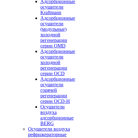
Адсорбционные
осушители
Kraftmann
Адсорбционные
осушители
(модульные)
холодной
регенерации
серии OMD
Адсорбционные
осушители
холодной
регенерации
серии OCD
Адсорбционные
осушители
горячей
регенерации
серии OСD-H
Осушители
воздуха
адсорбционные
BERG
Осушители воздуха
рефрижераторные