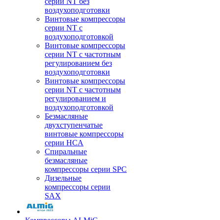
серии NT без
воздухоподготовки
Винтовые компрессоры
серии NT c
воздухоподготовкой
Винтовые компрессоры
серии NT с частотным
регулированием без
воздухоподготовки
Винтовые компрессоры
серии NT с частотным
регулированием и
воздухоподготовкой
Безмасляные
двухступенчатые
винтовые компрессоры
серии HCA
Спиральные
безмасляные
компрессоры серии SPC
Дизельные
компрессоры серии
SAX