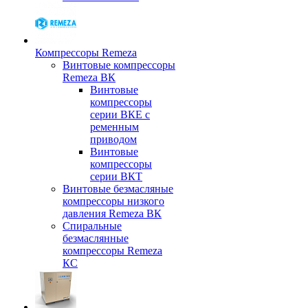
Компрессоры Remeza
Винтовые компрессоры
Remeza ВК
Винтовые
компрессоры
серии ВКЕ с
ременным
приводом
Винтовые
компрессоры
серии ВКТ
Винтовые безмасляные
компрессоры низкого
давления Remeza ВК
Спиральные
безмаслянные
компрессоры Remeza
КС