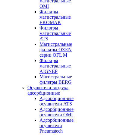
магистральные
OMI
Фильтры
магистральные
EKOMAK
Фильтры
магистральные
ATS
Магистральные
фильтры OZEN
серии OFL M
Фильтры
магистральные
AIGNEP
Магистральные
фильтры BERG
Осушители воздуха
адсорбционные
Адсорбционные
осушители ATS
Адсорбционные
осушители OMI
Адсорбционные
осушители
Pneumatech