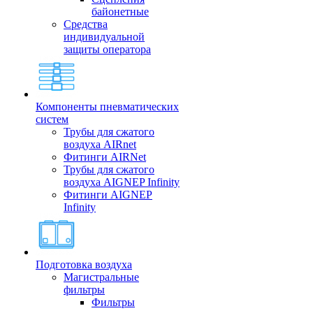
байонетные
Средства
индивидуальной
защиты оператора
Компоненты пневматических
систем
Трубы для сжатого
воздуха AIRnet
Фитинги AIRNet
Трубы для сжатого
воздуха AIGNEP Infinity
Фитинги AIGNEP
Infinity
Подготовка воздуха
Магистральные
фильтры
Фильтры