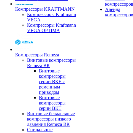
компрессоро
Компрессоры KRAFTMANN
Аренда
Компрессоры Kraftmann
компрессоро
VEGA
Компрессоры Kraftmann
VEGA OPTIMA
Компрессоры Remeza
Винтовые компрессоры
Remeza ВК
Винтовые
компрессоры
серии ВКЕ с
ременным
приводом
Винтовые
компрессоры
серии ВКТ
Винтовые безмасляные
компрессоры низкого
давления Remeza ВК
Спиральные