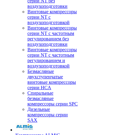
серии NT без
воздухоподготовки
Винтовые компрессоры
серии NT c
воздухоподготовкой
Винтовые компрессоры
серии NT с частотным
регулированием без
воздухоподготовки
Винтовые компрессоры
серии NT с частотным
регулированием и
воздухоподготовкой
Безмасляные
двухступенчатые
винтовые компрессоры
серии HCA
Спиральные
безмасляные
компрессоры серии SPC
Дизельные
компрессоры серии
SAX