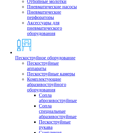
Отбойные молотки
Пневматические насосы
Пневматические
перфораторы
Аксессуары для
пневматического
оборудования
Пескоструйное оборудование
Пескоструйные
аппараты
Пескоструйные камеры
Комплектующие
абразивоструйного
оборудования
Сопла
аброзивоструйные
Сопла
специальные
абразивоструйные
Пескоструйные
рукава
Сцепления