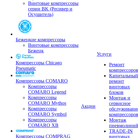
Винтовые компрессоры
серии BK (Ресивер и
Осушитель)
Бежецкие компрессоры
Винтовые компрессоры
Бежецк
Услуги
Компрессоры Chicago
Ремонт
Pneumatic
компрессоро
Капитальный
Компрессоры COMARO
ремонт
Компрессоры
винтовых
COMARO Legend
блоков
Компрессоры
Монтаж и
COMARO Mythos
сервисное
Акции
Компрессоры
обслуживани
COMARO Symbol
компрессоро
Компрессоры
Монтаж
COMARO XB
пневмолини
TRADE-IN
Компрессоры COMPRAG
винтовых