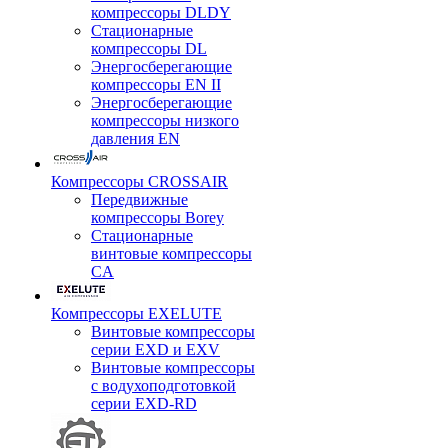
компрессоры DLDY
Стационарные
компрессоры DL
Энергосберегающие
компрессоры EN II
Энергосберегающие
компрессоры низкого
давления EN
Компрессоры CROSSAIR
Передвижные
компрессоры Borey
Стационарные
винтовые компрессоры
CA
Компрессоры EXELUTE
Винтовые компрессоры
серии EXD и EXV
Винтовые компрессоры
с водухоподготовкой
серии EXD-RD