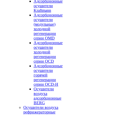
Адсорбционные
осушители
Kraftmann
Адсорбционные
осушители
(модульные)
холодной
регенерации
серии OMD
Адсорбционные
осушители
холодной
регенерации
серии OCD
Адсорбционные
осушители
горячей
регенерации
серии OСD-H
Осушители
воздуха
адсорбционные
BERG
Осушители воздуха
рефрижераторные