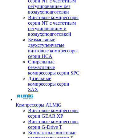
серии NT с частотным
регулированием без
воздухоподготовки
Винтовые компрессоры
серии NT с частотным
регулированием и
воздухоподготовкой
Безмасляные
двухступенчатые
винтовые компрессоры
серии HCA
Спиральные
безмасляные
компрессоры серии SPC
Дизельные
компрессоры серии
SAX
Компрессоры ALMiG
Винтовые компрессоры
серии GEAR XP
Винтовые компрессоры
серии G-Drive T
Компактные винтовые