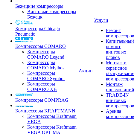
Бежецкие компрессоры
Винтовые компрессоры
Бежецк
Услуги
Компрессоры Chicago
Ремонт
Pneumatic
компрессоро
Капитальный
Компрессоры COMARO
ремонт
Компрессоры
винтовых
COMARO Legend
блоков
Компрессоры
Монтаж и
COMARO Mythos
сервисное
Акции
Компрессоры
обслуживани
COMARO Symbol
компрессоро
Компрессоры
Монтаж
COMARO XB
пневмолини
TRADE-IN
Компрессоры COMPRAG
винтовых
компрессоро
Компрессоры KRAFTMANN
Аренда
Компрессоры Kraftmann
компрессоро
VEGA
Компрессоры Kraftmann
VEGA OPTIMA