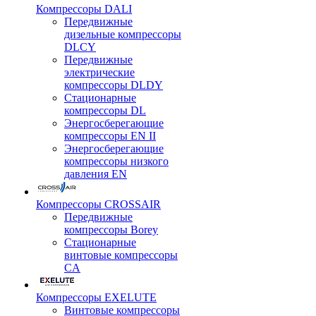
Компрессоры DALI
Передвижные
дизельные компрессоры
DLCY
Передвижные
электрические
компрессоры DLDY
Стационарные
компрессоры DL
Энергосберегающие
компрессоры EN II
Энергосберегающие
компрессоры низкого
давления EN
Компрессоры CROSSAIR
Передвижные
компрессоры Borey
Стационарные
винтовые компрессоры
CA
Компрессоры EXELUTE
Винтовые компрессоры