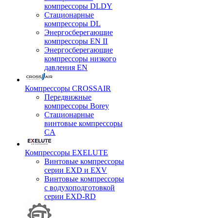
компрессоры DLDY
Стационарные
компрессоры DL
Энергосберегающие
компрессоры EN II
Энергосберегающие
компрессоры низкого
давления EN
Компрессоры CROSSAIR
Передвижные
компрессоры Borey
Стационарные
винтовые компрессоры
CA
Компрессоры EXELUTE
Винтовые компрессоры
серии EXD и EXV
Винтовые компрессоры
с водухоподготовкой
серии EXD-RD