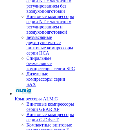
серии NT с частотным
регулированием без
воздухоподготовки
Винтовые компрессоры
серии NT с частотным
регулированием и
воздухоподготовкой
Безмасляные
двухступенчатые
винтовые компрессоры
серии HCA
Спиральные
безмасляные
компрессоры серии SPC
Дизельные
компрессоры серии
SAX
Компрессоры ALMiG
Винтовые компрессоры
серии GEAR XP
Винтовые компрессоры
серии G-Drive T
Компактные винтовые