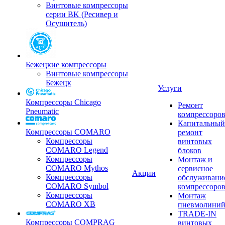
Винтовые компрессоры
серии BK (Ресивер и
Осушитель)
Бежецкие компрессоры
Винтовые компрессоры
Бежецк
Услуги
Компрессоры Chicago
Ремонт
Pneumatic
компрессоро
Капитальный
Компрессоры COMARO
ремонт
Компрессоры
винтовых
COMARO Legend
блоков
Компрессоры
Монтаж и
COMARO Mythos
сервисное
Акции
Компрессоры
обслуживани
COMARO Symbol
компрессоро
Компрессоры
Монтаж
COMARO XB
пневмолини
TRADE-IN
Компрессоры COMPRAG
винтовых