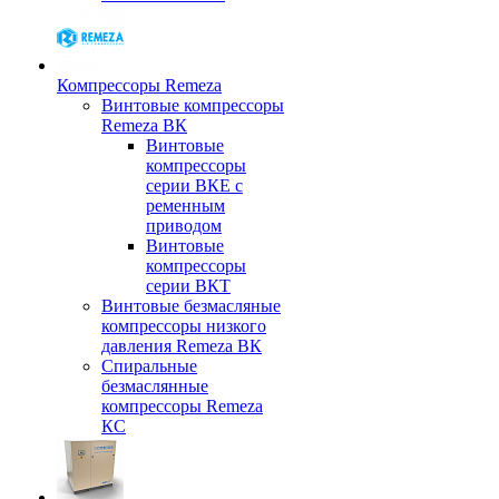
Компрессоры Remeza
Винтовые компрессоры
Remeza ВК
Винтовые
компрессоры
серии ВКЕ с
ременным
приводом
Винтовые
компрессоры
серии ВКТ
Винтовые безмасляные
компрессоры низкого
давления Remeza ВК
Спиральные
безмаслянные
компрессоры Remeza
КС