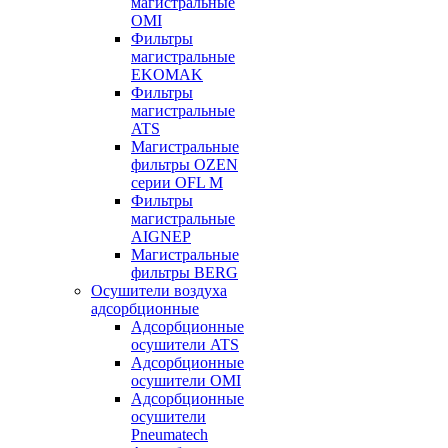
магистральные
OMI
Фильтры
магистральные
EKOMAK
Фильтры
магистральные
ATS
Магистральные
фильтры OZEN
серии OFL M
Фильтры
магистральные
AIGNEP
Магистральные
фильтры BERG
Осушители воздуха
адсорбционные
Адсорбционные
осушители ATS
Адсорбционные
осушители OMI
Адсорбционные
осушители
Pneumatech