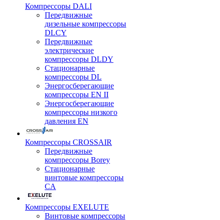
Компрессоры DALI
Передвижные
дизельные компрессоры
DLCY
Передвижные
электрические
компрессоры DLDY
Стационарные
компрессоры DL
Энергосберегающие
компрессоры EN II
Энергосберегающие
компрессоры низкого
давления EN
Компрессоры CROSSAIR
Передвижные
компрессоры Borey
Стационарные
винтовые компрессоры
CA
Компрессоры EXELUTE
Винтовые компрессоры