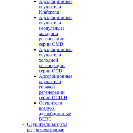
Адсорбционные
осушители
Kraftmann
Адсорбционные
осушители
(модульные)
холодной
регенерации
серии OMD
Адсорбционные
осушители
холодной
регенерации
серии OCD
Адсорбционные
осушители
горячей
регенерации
серии OСD-H
Осушители
воздуха
адсорбционные
BERG
Осушители воздуха
рефрижераторные