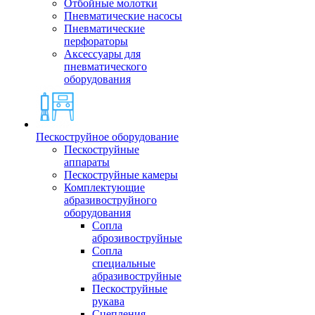
Отбойные молотки
Пневматические насосы
Пневматические
перфораторы
Аксессуары для
пневматического
оборудования
Пескоструйное оборудование
Пескоструйные
аппараты
Пескоструйные камеры
Комплектующие
абразивоструйного
оборудования
Сопла
аброзивоструйные
Сопла
специальные
абразивоструйные
Пескоструйные
рукава
Сцепления