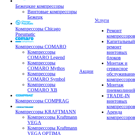
Бежецкие компрессоры
Винтовые компрессоры
Бежецк
Услуги
Компрессоры Chicago
Ремонт
Pneumatic
компрессоро
Капитальный
Компрессоры COMARO
ремонт
Компрессоры
винтовых
COMARO Legend
блоков
Компрессоры
Монтаж и
COMARO Mythos
сервисное
Акции
Компрессоры
обслуживани
COMARO Symbol
компрессоро
Компрессоры
Монтаж
COMARO XB
пневмолини
TRADE-IN
Компрессоры COMPRAG
винтовых
компрессоро
Компрессоры KRAFTMANN
Аренда
Компрессоры Kraftmann
компрессоро
VEGA
Компрессоры Kraftmann
VEGA OPTIMA