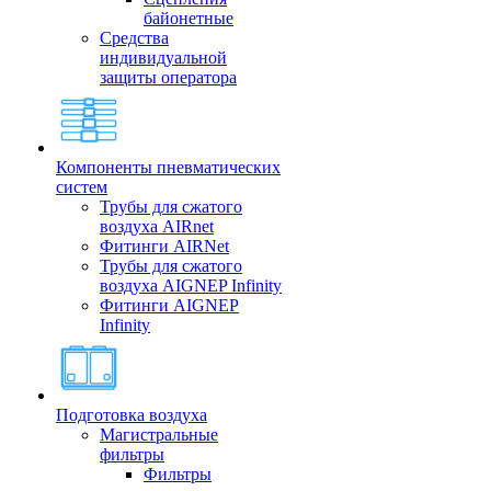
байонетные
Средства
индивидуальной
защиты оператора
Компоненты пневматических
систем
Трубы для сжатого
воздуха AIRnet
Фитинги AIRNet
Трубы для сжатого
воздуха AIGNEP Infinity
Фитинги AIGNEP
Infinity
Подготовка воздуха
Магистральные
фильтры
Фильтры