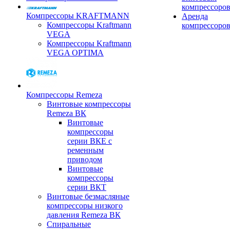
компрессоро
Компрессоры KRAFTMANN
Аренда
Компрессоры Kraftmann
компрессоро
VEGA
Компрессоры Kraftmann
VEGA OPTIMA
Компрессоры Remeza
Винтовые компрессоры
Remeza ВК
Винтовые
компрессоры
серии ВКЕ с
ременным
приводом
Винтовые
компрессоры
серии ВКТ
Винтовые безмасляные
компрессоры низкого
давления Remeza ВК
Спиральные