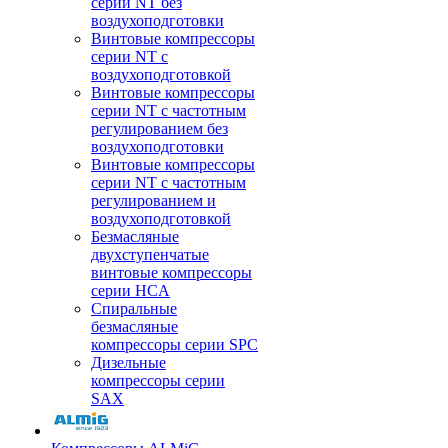
серии NT без
воздухоподготовки
Винтовые компрессоры
серии NT c
воздухоподготовкой
Винтовые компрессоры
серии NT с частотным
регулированием без
воздухоподготовки
Винтовые компрессоры
серии NT с частотным
регулированием и
воздухоподготовкой
Безмасляные
двухступенчатые
винтовые компрессоры
серии HCA
Спиральные
безмасляные
компрессоры серии SPC
Дизельные
компрессоры серии
SAX