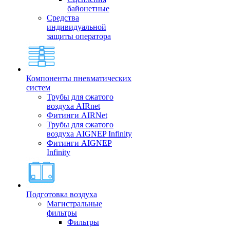
байонетные
Средства
индивидуальной
защиты оператора
Компоненты пневматических
систем
Трубы для сжатого
воздуха AIRnet
Фитинги AIRNet
Трубы для сжатого
воздуха AIGNEP Infinity
Фитинги AIGNEP
Infinity
Подготовка воздуха
Магистральные
фильтры
Фильтры