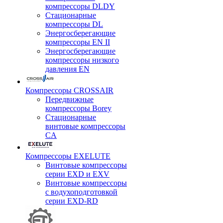
компрессоры DLDY
Стационарные
компрессоры DL
Энергосберегающие
компрессоры EN II
Энергосберегающие
компрессоры низкого
давления EN
Компрессоры CROSSAIR
Передвижные
компрессоры Borey
Стационарные
винтовые компрессоры
CA
Компрессоры EXELUTE
Винтовые компрессоры
серии EXD и EXV
Винтовые компрессоры
с водухоподготовкой
серии EXD-RD