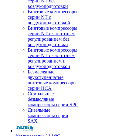
серии NT без
воздухоподготовки
Винтовые компрессоры
серии NT c
воздухоподготовкой
Винтовые компрессоры
серии NT с частотным
регулированием без
воздухоподготовки
Винтовые компрессоры
серии NT с частотным
регулированием и
воздухоподготовкой
Безмасляные
двухступенчатые
винтовые компрессоры
серии HCA
Спиральные
безмасляные
компрессоры серии SPC
Дизельные
компрессоры серии
SAX