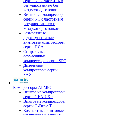
серии NT с частотным
регулированием без
воздухоподготовки
Винтовые компрессоры
серии NT с частотным
регулированием и
воздухоподготовкой
Безмасляные
двухступенчатые
винтовые компрессоры
серии HCA
Спиральные
безмасляные
компрессоры серии SPC
Дизельные
компрессоры серии
SAX
Компрессоры ALMiG
Винтовые компрессоры
серии GEAR XP
Винтовые компрессоры
серии G-Drive T
Компактные винтовые