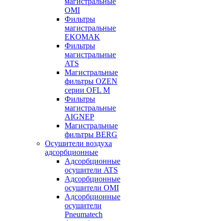
магистральные
OMI
Фильтры
магистральные
EKOMAK
Фильтры
магистральные
ATS
Магистральные
фильтры OZEN
серии OFL M
Фильтры
магистральные
AIGNEP
Магистральные
фильтры BERG
Осушители воздуха
адсорбционные
Адсорбционные
осушители ATS
Адсорбционные
осушители OMI
Адсорбционные
осушители
Pneumatech