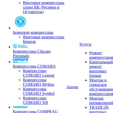
Винтовые компрессоры
серии BK (Ресивер и
Осушитель)
Бежецкие компрессоры
Винтовые компрессоры
Бежецк
Услуги
Компрессоры Chicago
Ремонт
Pneumatic
компрессоро
Капитальный
Компрессоры COMARO
ремонт
Компрессоры
винтовых
COMARO Legend
блоков
Компрессоры
Монтаж и
COMARO Mythos
сервисное
Акции
Компрессоры
обслуживани
COMARO Symbol
компрессоро
Компрессоры
Монтаж
COMARO XB
пневмолини
TRADE-IN
Компрессоры COMPRAG
винтовых