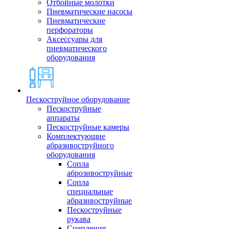
Отбойные молотки
Пневматические насосы
Пневматические
перфораторы
Аксессуары для
пневматического
оборудования
Пескоструйное оборудование
Пескоструйные
аппараты
Пескоструйные камеры
Комплектующие
абразивоструйного
оборудования
Сопла
аброзивоструйные
Сопла
специальные
абразивоструйные
Пескоструйные
рукава
Сцепления