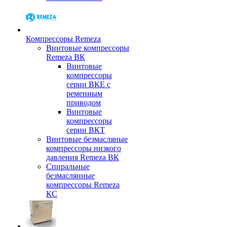
Компрессоры Remeza
Винтовые компрессоры
Remeza ВК
Винтовые
компрессоры
серии ВКЕ с
ременным
приводом
Винтовые
компрессоры
серии ВКТ
Винтовые безмасляные
компрессоры низкого
давления Remeza ВК
Спиральные
безмаслянные
компрессоры Remeza
КС