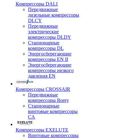
Компрессоры DALI
Передвижные
дизельные компрессоры
DLCY
Передвижные
электрические
компрессоры DLDY
Стационарные
компрессоры DL
Энергосберегающие
компрессоры EN II
Энергосберегающие
компрессоры низкого
давления EN
Компрессоры CROSSAIR
Передвижные
компрессоры Borey
Стационарные
винтовые компрессоры
CA
Компрессоры EXELUTE
Винтовые компрессоры