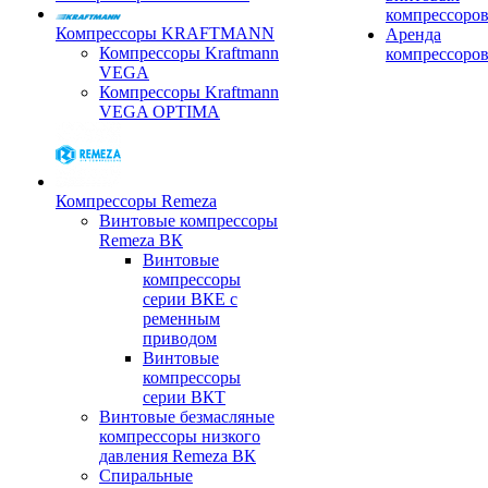
компрессоро
Компрессоры KRAFTMANN
Аренда
Компрессоры Kraftmann
компрессоро
VEGA
Компрессоры Kraftmann
VEGA OPTIMA
Компрессоры Remeza
Винтовые компрессоры
Remeza ВК
Винтовые
компрессоры
серии ВКЕ с
ременным
приводом
Винтовые
компрессоры
серии ВКТ
Винтовые безмасляные
компрессоры низкого
давления Remeza ВК
Спиральные