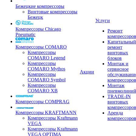
Бежецкие компрессоры
Винтовые компрессоры
Бежецк
Услуги
Компрессоры Chicago
Ремонт
Pneumatic
компрессоро
Капитальный
Компрессоры COMARO
ремонт
Компрессоры
винтовых
COMARO Legend
блоков
Компрессоры
Монтаж и
COMARO Mythos
сервисное
Акции
Компрессоры
обслуживани
COMARO Symbol
компрессоро
Компрессоры
Монтаж
COMARO XB
пневмолини
TRADE-IN
Компрессоры COMPRAG
винтовых
компрессоро
Компрессоры KRAFTMANN
Аренда
Компрессоры Kraftmann
компрессоро
VEGA
Компрессоры Kraftmann
VEGA OPTIMA