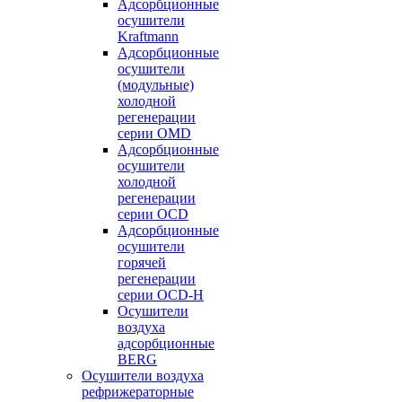
Адсорбционные
осушители
Kraftmann
Адсорбционные
осушители
(модульные)
холодной
регенерации
серии OMD
Адсорбционные
осушители
холодной
регенерации
серии OCD
Адсорбционные
осушители
горячей
регенерации
серии OСD-H
Осушители
воздуха
адсорбционные
BERG
Осушители воздуха
рефрижераторные