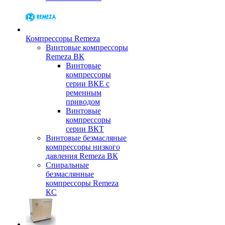
Компрессоры Remeza
Винтовые компрессоры
Remeza ВК
Винтовые
компрессоры
серии ВКЕ с
ременным
приводом
Винтовые
компрессоры
серии ВКТ
Винтовые безмасляные
компрессоры низкого
давления Remeza ВК
Спиральные
безмаслянные
компрессоры Remeza
КС