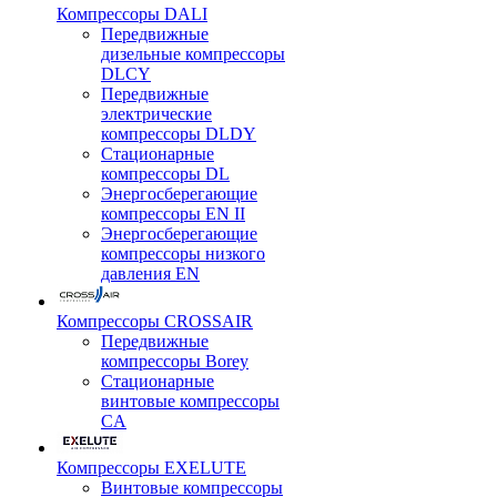
Компрессоры DALI
Передвижные
дизельные компрессоры
DLCY
Передвижные
электрические
компрессоры DLDY
Стационарные
компрессоры DL
Энергосберегающие
компрессоры EN II
Энергосберегающие
компрессоры низкого
давления EN
Компрессоры CROSSAIR
Передвижные
компрессоры Borey
Стационарные
винтовые компрессоры
CA
Компрессоры EXELUTE
Винтовые компрессоры