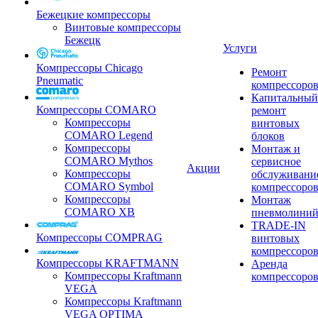
Бежецкие компрессоры
Винтовые компрессоры
Бежецк
Услуги
Компрессоры Chicago
Ремонт
Pneumatic
компрессоро
Капитальный
Компрессоры COMARO
ремонт
Компрессоры
винтовых
COMARO Legend
блоков
Компрессоры
Монтаж и
COMARO Mythos
сервисное
Акции
Компрессоры
обслуживани
COMARO Symbol
компрессоро
Компрессоры
Монтаж
COMARO XB
пневмолини
TRADE-IN
Компрессоры COMPRAG
винтовых
компрессоро
Компрессоры KRAFTMANN
Аренда
Компрессоры Kraftmann
компрессоро
VEGA
Компрессоры Kraftmann
VEGA OPTIMA