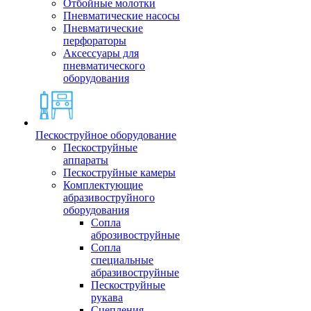
Отбойные молотки
Пневматические насосы
Пневматические
перфораторы
Аксессуары для
пневматического
оборудования
Пескоструйное оборудование
Пескоструйные
аппараты
Пескоструйные камеры
Комплектующие
абразивоструйного
оборудования
Сопла
аброзивоструйные
Сопла
специальные
абразивоструйные
Пескоструйные
рукава
Сцепления