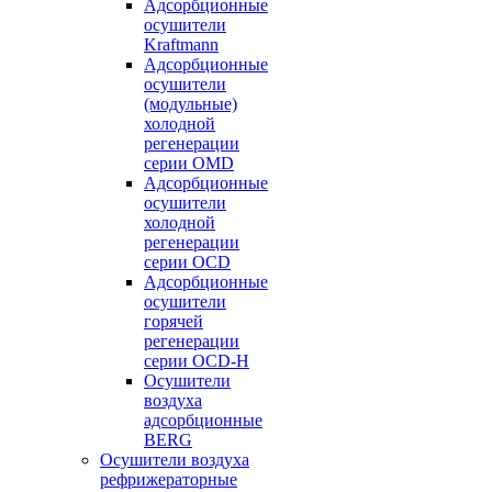
Адсорбционные
осушители
Kraftmann
Адсорбционные
осушители
(модульные)
холодной
регенерации
серии OMD
Адсорбционные
осушители
холодной
регенерации
серии OCD
Адсорбционные
осушители
горячей
регенерации
серии OСD-H
Осушители
воздуха
адсорбционные
BERG
Осушители воздуха
рефрижераторные