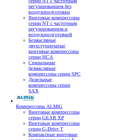
серии NT с частотным
регулированием без
воздухоподготовки
Винтовые компрессоры
серии NT с частотным
регулированием и
воздухоподготовкой
Безмасляные
двухступенчатые
винтовые компрессоры
серии HCA
Спиральные
безмасляные
компрессоры серии SPC
Дизельные
компрессоры серии
SAX
Компрессоры ALMiG
Винтовые компрессоры
серии GEAR XP
Винтовые компрессоры
серии G-Drive T
Компактные винтовые