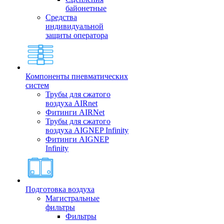
байонетные
Средства
индивидуальной
защиты оператора
Компоненты пневматических
систем
Трубы для сжатого
воздуха AIRnet
Фитинги AIRNet
Трубы для сжатого
воздуха AIGNEP Infinity
Фитинги AIGNEP
Infinity
Подготовка воздуха
Магистральные
фильтры
Фильтры