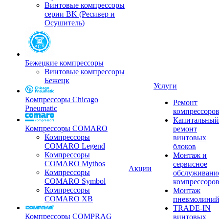
Винтовые компрессоры
серии BK (Ресивер и
Осушитель)
Бежецкие компрессоры
Винтовые компрессоры
Бежецк
Услуги
Компрессоры Chicago
Ремонт
Pneumatic
компрессоро
Капитальный
Компрессоры COMARO
ремонт
Компрессоры
винтовых
COMARO Legend
блоков
Компрессоры
Монтаж и
COMARO Mythos
сервисное
Акции
Компрессоры
обслуживани
COMARO Symbol
компрессоро
Компрессоры
Монтаж
COMARO XB
пневмолини
TRADE-IN
Компрессоры COMPRAG
винтовых