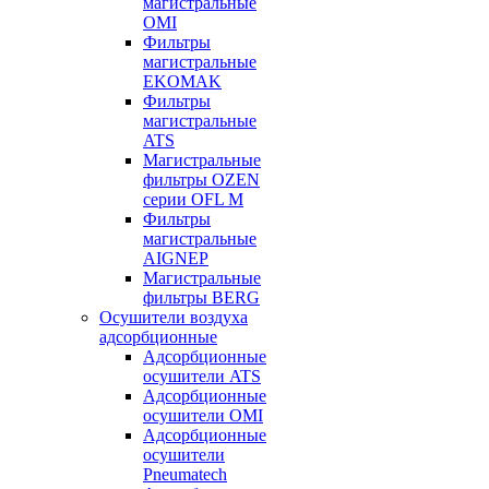
магистральные
OMI
Фильтры
магистральные
EKOMAK
Фильтры
магистральные
ATS
Магистральные
фильтры OZEN
серии OFL M
Фильтры
магистральные
AIGNEP
Магистральные
фильтры BERG
Осушители воздуха
адсорбционные
Адсорбционные
осушители ATS
Адсорбционные
осушители OMI
Адсорбционные
осушители
Pneumatech