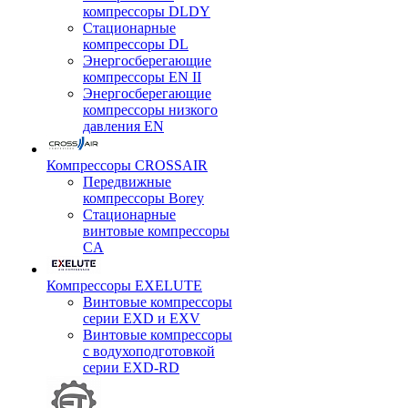
компрессоры DLDY
Стационарные
компрессоры DL
Энергосберегающие
компрессоры EN II
Энергосберегающие
компрессоры низкого
давления EN
Компрессоры CROSSAIR
Передвижные
компрессоры Borey
Стационарные
винтовые компрессоры
CA
Компрессоры EXELUTE
Винтовые компрессоры
серии EXD и EXV
Винтовые компрессоры
с водухоподготовкой
серии EXD-RD