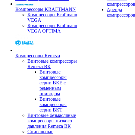
компрессоро
Компрессоры KRAFTMANN
Аренда
Компрессоры Kraftmann
компрессоро
VEGA
Компрессоры Kraftmann
VEGA OPTIMA
Компрессоры Remeza
Винтовые компрессоры
Remeza ВК
Винтовые
компрессоры
серии ВКЕ с
ременным
приводом
Винтовые
компрессоры
серии ВКТ
Винтовые безмасляные
компрессоры низкого
давления Remeza ВК
Спиральные