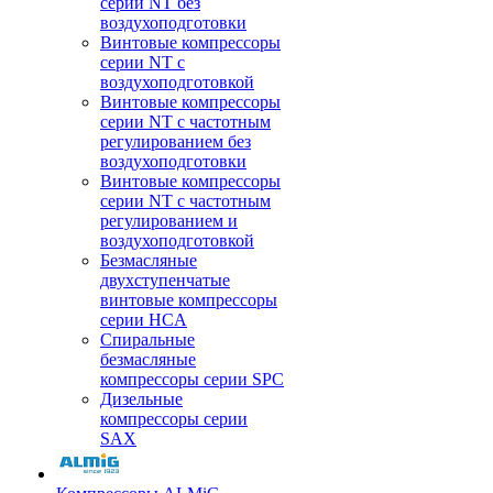
серии NT без
воздухоподготовки
Винтовые компрессоры
серии NT c
воздухоподготовкой
Винтовые компрессоры
серии NT с частотным
регулированием без
воздухоподготовки
Винтовые компрессоры
серии NT с частотным
регулированием и
воздухоподготовкой
Безмасляные
двухступенчатые
винтовые компрессоры
серии HCA
Спиральные
безмасляные
компрессоры серии SPC
Дизельные
компрессоры серии
SAX