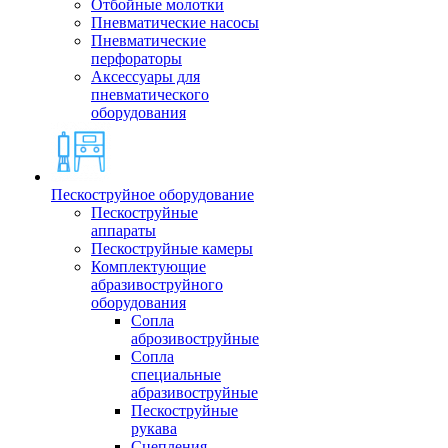
Отбойные молотки
Пневматические насосы
Пневматические
перфораторы
Аксессуары для
пневматического
оборудования
Пескоструйное оборудование
Пескоструйные
аппараты
Пескоструйные камеры
Комплектующие
абразивоструйного
оборудования
Сопла
аброзивоструйные
Сопла
специальные
абразивоструйные
Пескоструйные
рукава
Сцепления