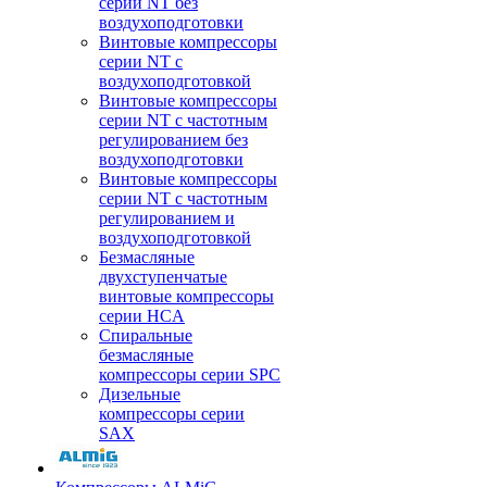
серии NT без
воздухоподготовки
Винтовые компрессоры
серии NT c
воздухоподготовкой
Винтовые компрессоры
серии NT с частотным
регулированием без
воздухоподготовки
Винтовые компрессоры
серии NT с частотным
регулированием и
воздухоподготовкой
Безмасляные
двухступенчатые
винтовые компрессоры
серии HCA
Спиральные
безмасляные
компрессоры серии SPC
Дизельные
компрессоры серии
SAX