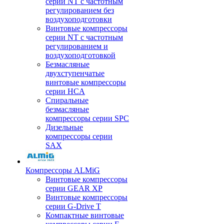
серии NT с частотным
регулированием без
воздухоподготовки
Винтовые компрессоры
серии NT с частотным
регулированием и
воздухоподготовкой
Безмасляные
двухступенчатые
винтовые компрессоры
серии HCA
Спиральные
безмасляные
компрессоры серии SPC
Дизельные
компрессоры серии
SAX
Компрессоры ALMiG
Винтовые компрессоры
серии GEAR XP
Винтовые компрессоры
серии G-Drive T
Компактные винтовые