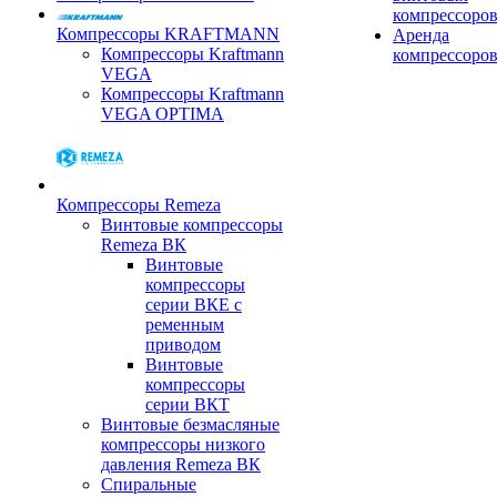
компрессоро
Компрессоры KRAFTMANN
Аренда
Компрессоры Kraftmann
компрессоро
VEGA
Компрессоры Kraftmann
VEGA OPTIMA
Компрессоры Remeza
Винтовые компрессоры
Remeza ВК
Винтовые
компрессоры
серии ВКЕ с
ременным
приводом
Винтовые
компрессоры
серии ВКТ
Винтовые безмасляные
компрессоры низкого
давления Remeza ВК
Спиральные