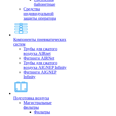
байонетные
Средства
индивидуальной
защиты оператора
Компоненты пневматических
систем
Трубы для сжатого
воздуха AIRnet
Фитинги AIRNet
Трубы для сжатого
воздуха AIGNEP Infinity
Фитинги AIGNEP
Infinity
Подготовка воздуха
Магистральные
фильтры
Фильтры