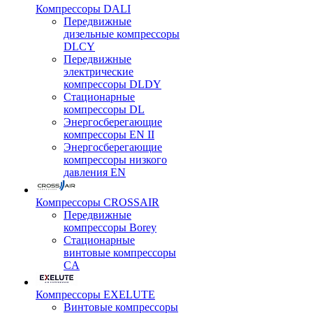
Компрессоры DALI
Передвижные
дизельные компрессоры
DLCY
Передвижные
электрические
компрессоры DLDY
Стационарные
компрессоры DL
Энергосберегающие
компрессоры EN II
Энергосберегающие
компрессоры низкого
давления EN
Компрессоры CROSSAIR
Передвижные
компрессоры Borey
Стационарные
винтовые компрессоры
CA
Компрессоры EXELUTE
Винтовые компрессоры