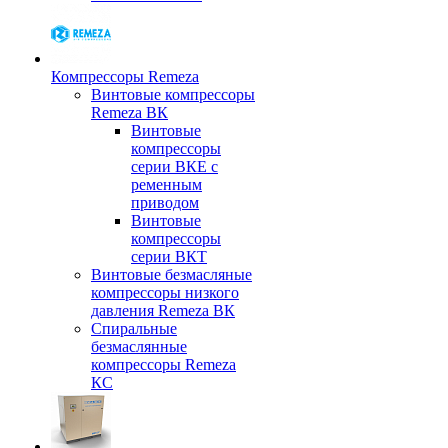
Компрессоры Remeza
Винтовые компрессоры
Remeza ВК
Винтовые
компрессоры
серии ВКЕ с
ременным
приводом
Винтовые
компрессоры
серии ВКТ
Винтовые безмасляные
компрессоры низкого
давления Remeza ВК
Спиральные
безмаслянные
компрессоры Remeza
КС