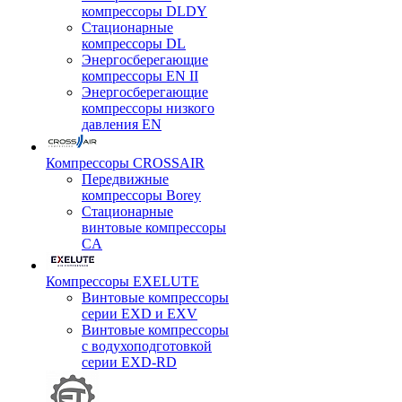
компрессоры DLDY
Стационарные
компрессоры DL
Энергосберегающие
компрессоры EN II
Энергосберегающие
компрессоры низкого
давления EN
Компрессоры CROSSAIR
Передвижные
компрессоры Borey
Стационарные
винтовые компрессоры
CA
Компрессоры EXELUTE
Винтовые компрессоры
серии EXD и EXV
Винтовые компрессоры
с водухоподготовкой
серии EXD-RD