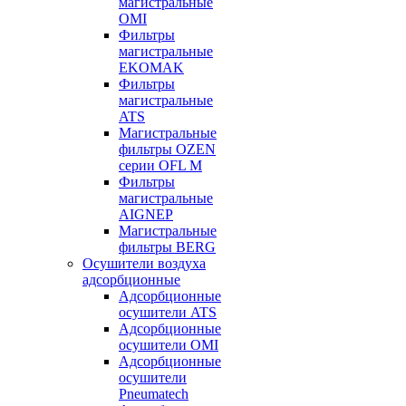
магистральные
OMI
Фильтры
магистральные
EKOMAK
Фильтры
магистральные
ATS
Магистральные
фильтры OZEN
серии OFL M
Фильтры
магистральные
AIGNEP
Магистральные
фильтры BERG
Осушители воздуха
адсорбционные
Адсорбционные
осушители ATS
Адсорбционные
осушители OMI
Адсорбционные
осушители
Pneumatech