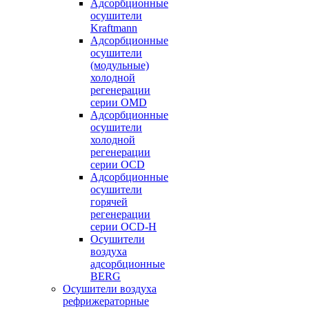
Адсорбционные
осушители
Kraftmann
Адсорбционные
осушители
(модульные)
холодной
регенерации
серии OMD
Адсорбционные
осушители
холодной
регенерации
серии OCD
Адсорбционные
осушители
горячей
регенерации
серии OСD-H
Осушители
воздуха
адсорбционные
BERG
Осушители воздуха
рефрижераторные