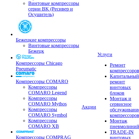
Винтовые компрессоры
серии BK (Ресивер и
Осушитель)
Бежецкие компрессоры
Винтовые компрессоры
Бежецк
Услуги
Компрессоры Chicago
Ремонт
Pneumatic
компрессоро
Капитальный
Компрессоры COMARO
ремонт
Компрессоры
винтовых
COMARO Legend
блоков
Компрессоры
Монтаж и
COMARO Mythos
сервисное
Акции
Компрессоры
обслуживани
COMARO Symbol
компрессоро
Компрессоры
Монтаж
COMARO XB
пневмолини
TRADE-IN
Компрессоры COMPRAG
винтовых