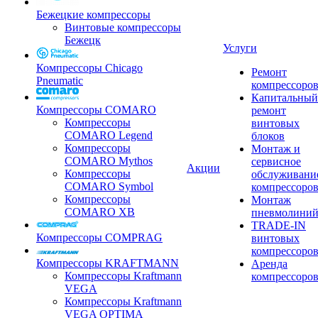
Бежецкие компрессоры
Винтовые компрессоры
Бежецк
Услуги
Компрессоры Chicago
Ремонт
Pneumatic
компрессоро
Капитальный
Компрессоры COMARO
ремонт
Компрессоры
винтовых
COMARO Legend
блоков
Компрессоры
Монтаж и
COMARO Mythos
сервисное
Акции
Компрессоры
обслуживани
COMARO Symbol
компрессоро
Компрессоры
Монтаж
COMARO XB
пневмолини
TRADE-IN
Компрессоры COMPRAG
винтовых
компрессоро
Компрессоры KRAFTMANN
Аренда
Компрессоры Kraftmann
компрессоро
VEGA
Компрессоры Kraftmann
VEGA OPTIMA