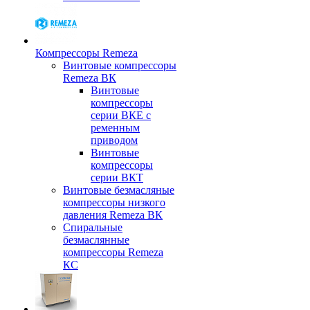
Компрессоры Remeza
Винтовые компрессоры
Remeza ВК
Винтовые
компрессоры
серии ВКЕ с
ременным
приводом
Винтовые
компрессоры
серии ВКТ
Винтовые безмасляные
компрессоры низкого
давления Remeza ВК
Спиральные
безмаслянные
компрессоры Remeza
КС