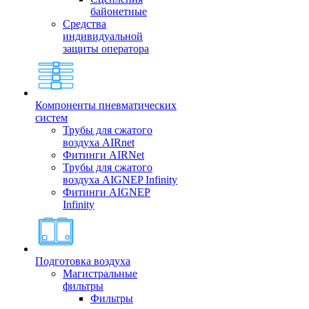
байонетные
Средства
индивидуальной
защиты оператора
Компоненты пневматических
систем
Трубы для сжатого
воздуха AIRnet
Фитинги AIRNet
Трубы для сжатого
воздуха AIGNEP Infinity
Фитинги AIGNEP
Infinity
Подготовка воздуха
Магистральные
фильтры
Фильтры