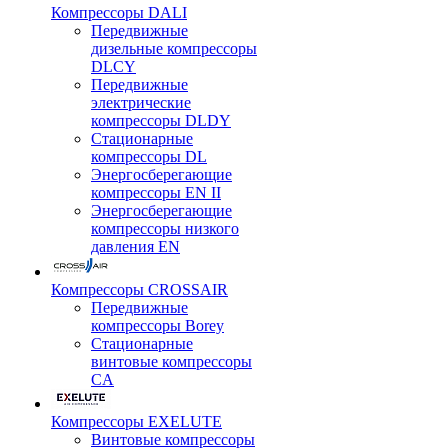
Компрессоры DALI
Передвижные
дизельные компрессоры
DLCY
Передвижные
электрические
компрессоры DLDY
Стационарные
компрессоры DL
Энергосберегающие
компрессоры EN II
Энергосберегающие
компрессоры низкого
давления EN
Компрессоры CROSSAIR
Передвижные
компрессоры Borey
Стационарные
винтовые компрессоры
CA
Компрессоры EXELUTE
Винтовые компрессоры