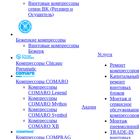
Винтовые компрессоры
серии BK (Ресивер и
Осушитель)
Бежецкие компрессоры
Винтовые компрессоры
Бежецк
Услуги
Компрессоры Chicago
Ремонт
Pneumatic
компрессоро
Капитальный
Компрессоры COMARO
ремонт
Компрессоры
винтовых
COMARO Legend
блоков
Компрессоры
Монтаж и
COMARO Mythos
сервисное
Акции
Компрессоры
обслуживани
COMARO Symbol
компрессоро
Компрессоры
Монтаж
COMARO XB
пневмолини
TRADE-IN
Компрессоры COMPRAG
винтовых