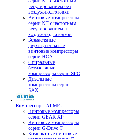
серии NT с частотным
регулированием без
воздухоподготовки
Винтовые компрессоры
серии NT с частотным
регулированием и
воздухоподготовкой
Безмасляные
двухступенчатые
винтовые компрессоры
серии HCA
Спиральные
безмасляные
компрессоры серии SPC
Дизельные
компрессоры серии
SAX
Компрессоры ALMiG
Винтовые компрессоры
серии GEAR XP
Винтовые компрессоры
серии G-Drive T
Компактные винтовые