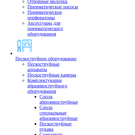
Отбойные молотки
Пневматические насосы
Пневматические
перфораторы
Аксессуары для
пневматического
оборудования
Пескоструйное оборудование
Пескоструйные
аппараты
Пескоструйные камеры
Комплектующие
абразивоструйного
оборудования
Сопла
аброзивоструйные
Сопла
специальные
абразивоструйные
Пескоструйные
рукава
Сцепления