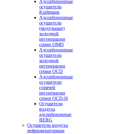
Адсорбционные
осушители
Kraftmann
Адсорбционные
осушители
(модульные)
холодной
регенерации
серии OMD
Адсорбционные
осушители
холодной
регенерации
серии OCD
Адсорбционные
осушители
горячей
регенерации
серии OСD-H
Осушители
воздуха
адсорбционные
BERG
Осушители воздуха
рефрижераторные