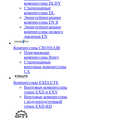
компрессоры DLDY
Стационарные
компрессоры DL
Энергосберегающие
компрессоры EN II
Энергосберегающие
компрессоры низкого
давления EN
Компрессоры CROSSAIR
Передвижные
компрессоры Borey
Стационарные
винтовые компрессоры
CA
Компрессоры EXELUTE
Винтовые компрессоры
серии EXD и EXV
Винтовые компрессоры
с водухоподготовкой
серии EXD-RD