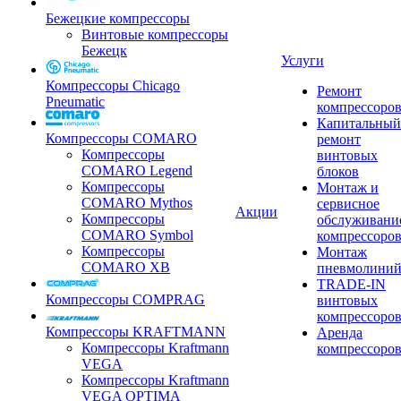
Бежецкие компрессоры
Винтовые компрессоры
Бежецк
Услуги
Компрессоры Chicago
Ремонт
Pneumatic
компрессоро
Капитальный
Компрессоры COMARO
ремонт
Компрессоры
винтовых
COMARO Legend
блоков
Компрессоры
Монтаж и
COMARO Mythos
сервисное
Акции
Компрессоры
обслуживани
COMARO Symbol
компрессоро
Компрессоры
Монтаж
COMARO XB
пневмолини
TRADE-IN
Компрессоры COMPRAG
винтовых
компрессоро
Компрессоры KRAFTMANN
Аренда
Компрессоры Kraftmann
компрессоро
VEGA
Компрессоры Kraftmann
VEGA OPTIMA