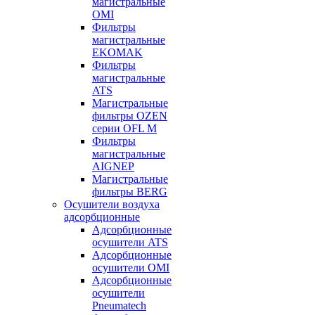
магистральные
OMI
Фильтры
магистральные
EKOMAK
Фильтры
магистральные
ATS
Магистральные
фильтры OZEN
серии OFL M
Фильтры
магистральные
AIGNEP
Магистральные
фильтры BERG
Осушители воздуха
адсорбционные
Адсорбционные
осушители ATS
Адсорбционные
осушители OMI
Адсорбционные
осушители
Pneumatech