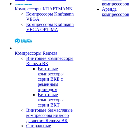
компрессоро
Компрессоры KRAFTMANN
Аренда
Компрессоры Kraftmann
компрессоро
VEGA
Компрессоры Kraftmann
VEGA OPTIMA
Компрессоры Remeza
Винтовые компрессоры
Remeza ВК
Винтовые
компрессоры
серии ВКЕ с
ременным
приводом
Винтовые
компрессоры
серии ВКТ
Винтовые безмасляные
компрессоры низкого
давления Remeza ВК
Спиральные