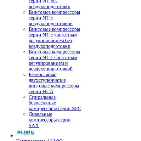
серии NT без
воздухоподготовки
Винтовые компрессоры
серии NT c
воздухоподготовкой
Винтовые компрессоры
серии NT с частотным
регулированием без
воздухоподготовки
Винтовые компрессоры
серии NT с частотным
регулированием и
воздухоподготовкой
Безмасляные
двухступенчатые
винтовые компрессоры
серии HCA
Спиральные
безмасляные
компрессоры серии SPC
Дизельные
компрессоры серии
SAX