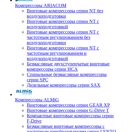
Компрессоры ARIACOM
Винтовые компрессоры серии NT без
воздухоподготовки
Винтовые компрессоры серии NT c
воздухоподготовкой
Винтовые компрессоры серии NT с
частотным регулированием без
воздухоподготовки
Винтовые компрессоры серии NT с
частотным регулированием и
воздухоподготовкой
Безмасляные двухступенчатые винтовые
компрессоры серии HCA
Спиральные безмасляные компрессоры
серии SPC
Дизельные компрессоры серии SAX
Компрессоры ALMiG
Винтовые компрессоры серии GEAR XP
Винтовые компрессоры серии G-Drive T
Компактные винтовые компрессоры серии
F-Drive
Безмасляные винтовые компрессоры с
частотным преобразователем серии LENTO