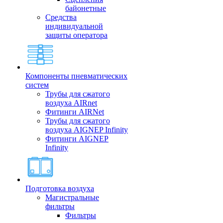
байонетные
Средства
индивидуальной
защиты оператора
Компоненты пневматических
систем
Трубы для сжатого
воздуха AIRnet
Фитинги AIRNet
Трубы для сжатого
воздуха AIGNEP Infinity
Фитинги AIGNEP
Infinity
Подготовка воздуха
Магистральные
фильтры
Фильтры