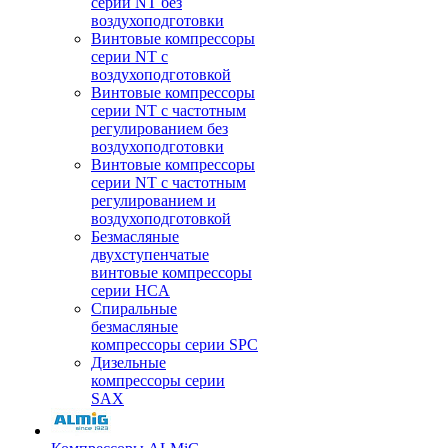
серии NT без
воздухоподготовки
Винтовые компрессоры
серии NT c
воздухоподготовкой
Винтовые компрессоры
серии NT с частотным
регулированием без
воздухоподготовки
Винтовые компрессоры
серии NT с частотным
регулированием и
воздухоподготовкой
Безмасляные
двухступенчатые
винтовые компрессоры
серии HCA
Спиральные
безмасляные
компрессоры серии SPC
Дизельные
компрессоры серии
SAX