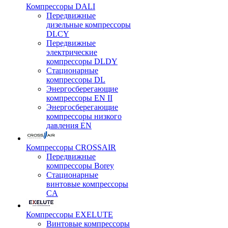
Компрессоры DALI
Передвижные
дизельные компрессоры
DLCY
Передвижные
электрические
компрессоры DLDY
Стационарные
компрессоры DL
Энергосберегающие
компрессоры EN II
Энергосберегающие
компрессоры низкого
давления EN
Компрессоры CROSSAIR
Передвижные
компрессоры Borey
Стационарные
винтовые компрессоры
CA
Компрессоры EXELUTE
Винтовые компрессоры