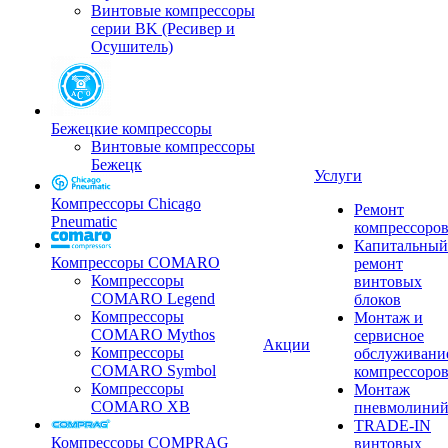
Винтовые компрессоры
серии BK (Ресивер и
Осушитель)
Бежецкие компрессоры
Винтовые компрессоры
Бежецк
Услуги
Компрессоры Chicago
Ремонт
Pneumatic
компрессоро
Капитальный
Компрессоры COMARO
ремонт
Компрессоры
винтовых
COMARO Legend
блоков
Компрессоры
Монтаж и
COMARO Mythos
сервисное
Акции
Компрессоры
обслуживани
COMARO Symbol
компрессоро
Компрессоры
Монтаж
COMARO XB
пневмолини
TRADE-IN
Компрессоры COMPRAG
винтовых