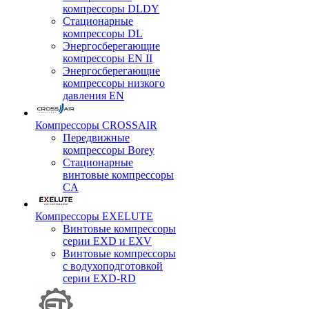
компрессоры DLDY
Стационарные
компрессоры DL
Энергосберегающие
компрессоры EN II
Энергосберегающие
компрессоры низкого
давления EN
Компрессоры CROSSAIR
Передвижные
компрессоры Borey
Стационарные
винтовые компрессоры
CA
Компрессоры EXELUTE
Винтовые компрессоры
серии EXD и EXV
Винтовые компрессоры
с водухоподготовкой
серии EXD-RD