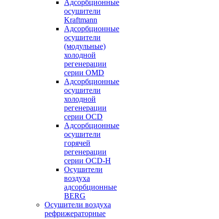
Адсорбционные
осушители
Kraftmann
Адсорбционные
осушители
(модульные)
холодной
регенерации
серии OMD
Адсорбционные
осушители
холодной
регенерации
серии OCD
Адсорбционные
осушители
горячей
регенерации
серии OСD-H
Осушители
воздуха
адсорбционные
BERG
Осушители воздуха
рефрижераторные