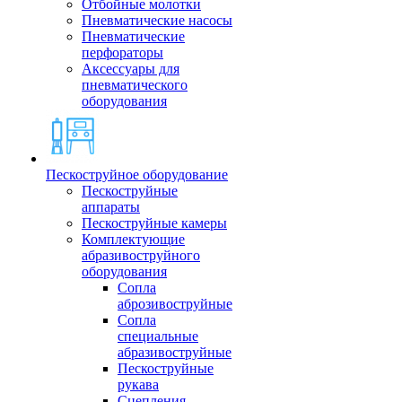
Отбойные молотки
Пневматические насосы
Пневматические
перфораторы
Аксессуары для
пневматического
оборудования
Пескоструйное оборудование
Пескоструйные
аппараты
Пескоструйные камеры
Комплектующие
абразивоструйного
оборудования
Сопла
аброзивоструйные
Сопла
специальные
абразивоструйные
Пескоструйные
рукава
Сцепления