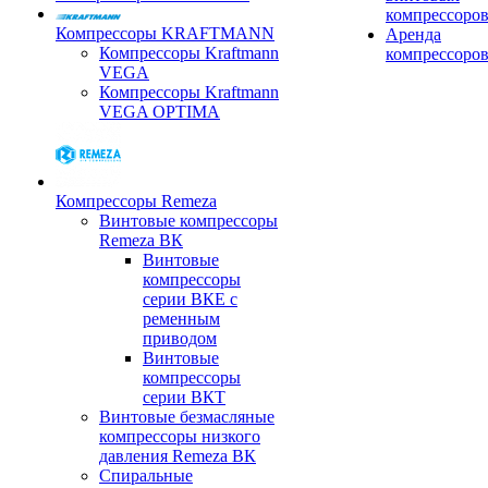
компрессоро
Компрессоры KRAFTMANN
Аренда
Компрессоры Kraftmann
компрессоро
VEGA
Компрессоры Kraftmann
VEGA OPTIMA
Компрессоры Remeza
Винтовые компрессоры
Remeza ВК
Винтовые
компрессоры
серии ВКЕ с
ременным
приводом
Винтовые
компрессоры
серии ВКТ
Винтовые безмасляные
компрессоры низкого
давления Remeza ВК
Спиральные