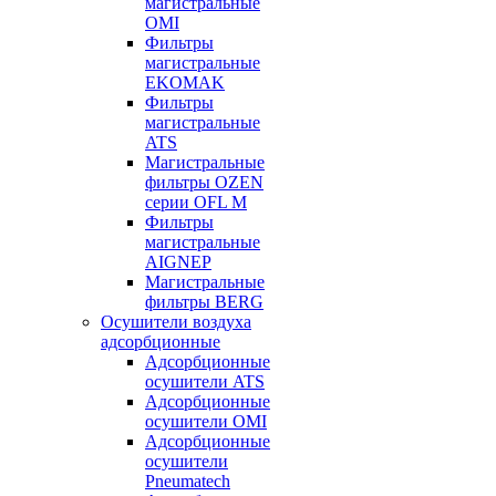
магистральные
OMI
Фильтры
магистральные
EKOMAK
Фильтры
магистральные
ATS
Магистральные
фильтры OZEN
серии OFL M
Фильтры
магистральные
AIGNEP
Магистральные
фильтры BERG
Осушители воздуха
адсорбционные
Адсорбционные
осушители ATS
Адсорбционные
осушители OMI
Адсорбционные
осушители
Pneumatech