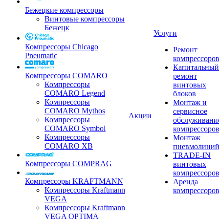
Бежецкие компрессоры
Винтовые компрессоры
Бежецк
Услуги
Компрессоры Chicago
Ремонт
Pneumatic
компрессоро
Капитальный
Компрессоры COMARO
ремонт
Компрессоры
винтовых
COMARO Legend
блоков
Компрессоры
Монтаж и
COMARO Mythos
сервисное
Акции
Компрессоры
обслуживани
COMARO Symbol
компрессоро
Компрессоры
Монтаж
COMARO XB
пневмолини
TRADE-IN
Компрессоры COMPRAG
винтовых
компрессоро
Компрессоры KRAFTMANN
Аренда
Компрессоры Kraftmann
компрессоро
VEGA
Компрессоры Kraftmann
VEGA OPTIMA