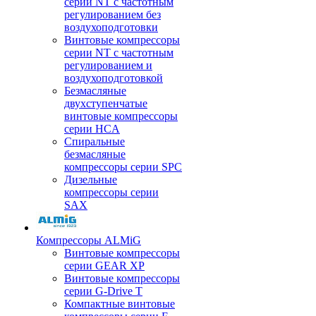
серии NT с частотным
регулированием без
воздухоподготовки
Винтовые компрессоры
серии NT с частотным
регулированием и
воздухоподготовкой
Безмасляные
двухступенчатые
винтовые компрессоры
серии HCA
Спиральные
безмасляные
компрессоры серии SPC
Дизельные
компрессоры серии
SAX
Компрессоры ALMiG
Винтовые компрессоры
серии GEAR XP
Винтовые компрессоры
серии G-Drive T
Компактные винтовые