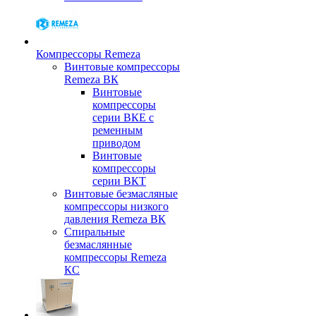
Компрессоры Remeza
Винтовые компрессоры
Remeza ВК
Винтовые
компрессоры
серии ВКЕ с
ременным
приводом
Винтовые
компрессоры
серии ВКТ
Винтовые безмасляные
компрессоры низкого
давления Remeza ВК
Спиральные
безмаслянные
компрессоры Remeza
КС