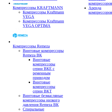
компрессоро
Компрессоры KRAFTMANN
Аренда
Компрессоры Kraftmann
компрессоро
VEGA
Компрессоры Kraftmann
VEGA OPTIMA
Компрессоры Remeza
Винтовые компрессоры
Remeza ВК
Винтовые
компрессоры
серии ВКЕ с
ременным
приводом
Винтовые
компрессоры
серии ВКТ
Винтовые безмасляные
компрессоры низкого
давления Remeza ВК
Спиральные