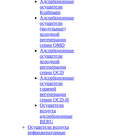
Адсорбционные
осушители
Kraftmann
Адсорбционные
осушители
(модульные)
холодной
регенерации
серии OMD
Адсорбционные
осушители
холодной
регенерации
серии OCD
Адсорбционные
осушители
горячей
регенерации
серии OСD-H
Осушители
воздуха
адсорбционные
BERG
Осушители воздуха
рефрижераторные