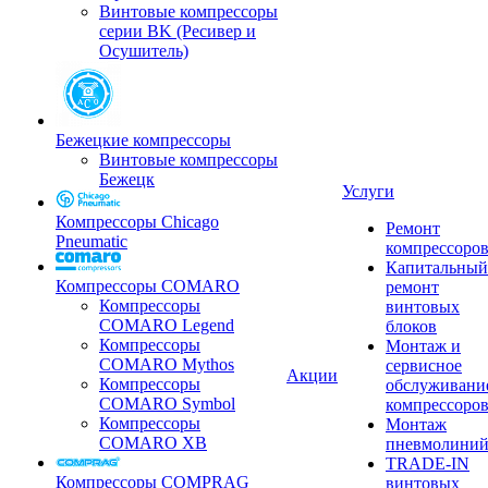
Винтовые компрессоры
серии BK (Ресивер и
Осушитель)
Бежецкие компрессоры
Винтовые компрессоры
Бежецк
Услуги
Компрессоры Chicago
Ремонт
Pneumatic
компрессоро
Капитальный
Компрессоры COMARO
ремонт
Компрессоры
винтовых
COMARO Legend
блоков
Компрессоры
Монтаж и
COMARO Mythos
сервисное
Акции
Компрессоры
обслуживани
COMARO Symbol
компрессоро
Компрессоры
Монтаж
COMARO XB
пневмолини
TRADE-IN
Компрессоры COMPRAG
винтовых