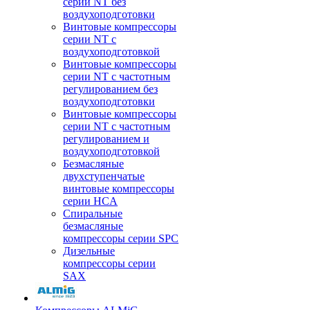
серии NT без
воздухоподготовки
Винтовые компрессоры
серии NT c
воздухоподготовкой
Винтовые компрессоры
серии NT с частотным
регулированием без
воздухоподготовки
Винтовые компрессоры
серии NT с частотным
регулированием и
воздухоподготовкой
Безмасляные
двухступенчатые
винтовые компрессоры
серии HCA
Спиральные
безмасляные
компрессоры серии SPC
Дизельные
компрессоры серии
SAX