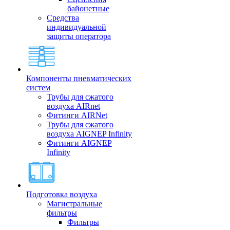
байонетные
Средства
индивидуальной
защиты оператора
Компоненты пневматических
систем
Трубы для сжатого
воздуха AIRnet
Фитинги AIRNet
Трубы для сжатого
воздуха AIGNEP Infinity
Фитинги AIGNEP
Infinity
Подготовка воздуха
Магистральные
фильтры
Фильтры