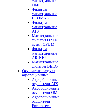
магистральные
OMI
Фильтры
магистральные
EKOMAK
Фильтры
магистральные
ATS
Магистральные
фильтры OZEN
серии OFL M
Фильтры
магистральные
AIGNEP
Магистральные
фильтры BERG
Осушители воздуха
адсорбционные
Адсорбционные
осушители ATS
Адсорбционные
осушители OMI
Адсорбционные
осушители
Pneumatech