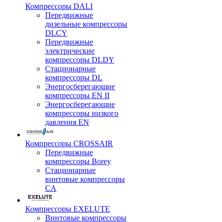
Компрессоры DALI
Передвижные
дизельные компрессоры
DLCY
Передвижные
электрические
компрессоры DLDY
Стационарные
компрессоры DL
Энергосберегающие
компрессоры EN II
Энергосберегающие
компрессоры низкого
давления EN
Компрессоры CROSSAIR
Передвижные
компрессоры Borey
Стационарные
винтовые компрессоры
CA
Компрессоры EXELUTE
Винтовые компрессоры