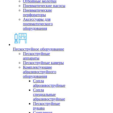
Отбойные молотки
Пневматические насосы
Пневматические
перфораторы
Аксессуары для
пневматического
оборудования
Пескоструйное оборудование
Пескоструйные
аппараты
Пескоструйные камеры
Комплектующие
абразивоструйного
оборудования
Сопла
аброзивоструйные
Сопла
специальные
абразивоструйные
Пескоструйные
рукава
Сцепления