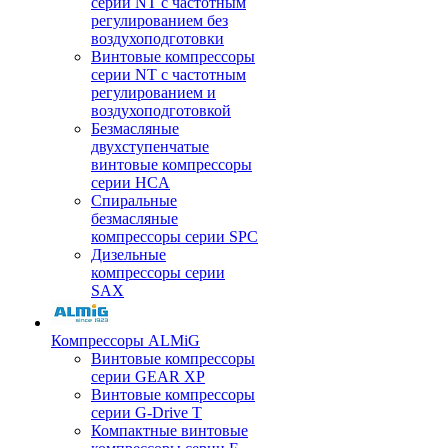
серии NT с частотным
регулированием без
воздухоподготовки
Винтовые компрессоры
серии NT с частотным
регулированием и
воздухоподготовкой
Безмасляные
двухступенчатые
винтовые компрессоры
серии HCA
Спиральные
безмасляные
компрессоры серии SPC
Дизельные
компрессоры серии
SAX
Компрессоры ALMiG
Винтовые компрессоры
серии GEAR XP
Винтовые компрессоры
серии G-Drive T
Компактные винтовые