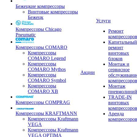
Бежецкие компрессоры
Винтовые компрессоры
Бежецк
Услуги
Компрессоры Chicago
Ремонт
Pneumatic
компрессоро
Капитальный
Компрессоры COMARO
ремонт
Компрессоры
винтовых
COMARO Legend
блоков
Компрессоры
Монтаж и
COMARO Mythos
сервисное
Акции
Компрессоры
обслуживани
COMARO Symbol
компрессоро
Компрессоры
Монтаж
COMARO XB
пневмолини
TRADE-IN
Компрессоры COMPRAG
винтовых
компрессоро
Компрессоры KRAFTMANN
Аренда
Компрессоры Kraftmann
компрессоро
VEGA
Компрессоры Kraftmann
VEGA OPTIMA