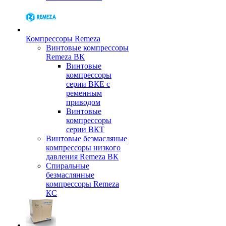
Компрессоры Remeza
Винтовые компрессоры
Remeza ВК
Винтовые
компрессоры
серии ВКЕ с
ременным
приводом
Винтовые
компрессоры
серии ВКТ
Винтовые безмасляные
компрессоры низкого
давления Remeza ВК
Спиральные
безмаслянные
компрессоры Remeza
КС