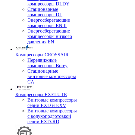
компрессоры DLDY
Стационарные
компрессоры DL
Энергосберегающие
компрессоры EN II
Энергосберегающие
компрессоры низкого
давления EN
Компрессоры CROSSAIR
Передвижные
компрессоры Borey
Стационарные
винтовые компрессоры
CA
Компрессоры EXELUTE
Винтовые компрессоры
серии EXD и EXV
Винтовые компрессоры
с водухоподготовкой
серии EXD-RD