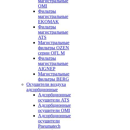
магистральные
OMI
Фильтры
магистральные
EKOMAK
Фильтры
магистральные
ATS
Магистральные
фильтры OZEN
серии OFL M
Фильтры
магистральные
AIGNEP
Магистральные
фильтры BERG
Осушители воздуха
адсорбционные
Адсорбционные
осушители ATS
Адсорбционные
осушители OMI
Адсорбционные
осушители
Pneumatech