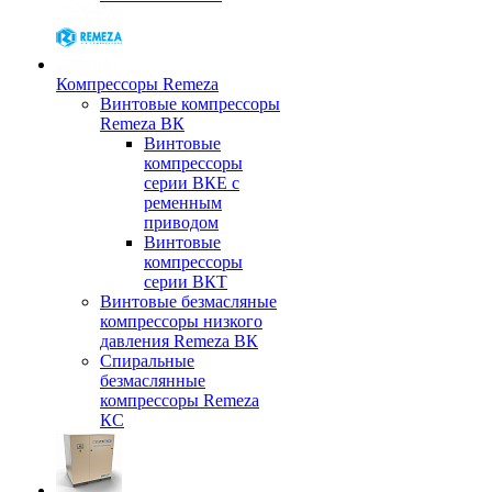
Компрессоры Remeza
Винтовые компрессоры
Remeza ВК
Винтовые
компрессоры
серии ВКЕ с
ременным
приводом
Винтовые
компрессоры
серии ВКТ
Винтовые безмасляные
компрессоры низкого
давления Remeza ВК
Спиральные
безмаслянные
компрессоры Remeza
КС