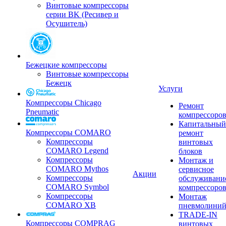
Винтовые компрессоры
серии BK (Ресивер и
Осушитель)
Бежецкие компрессоры
Винтовые компрессоры
Бежецк
Услуги
Компрессоры Chicago
Ремонт
Pneumatic
компрессоро
Капитальный
Компрессоры COMARO
ремонт
Компрессоры
винтовых
COMARO Legend
блоков
Компрессоры
Монтаж и
COMARO Mythos
сервисное
Акции
Компрессоры
обслуживани
COMARO Symbol
компрессоро
Компрессоры
Монтаж
COMARO XB
пневмолини
TRADE-IN
Компрессоры COMPRAG
винтовых