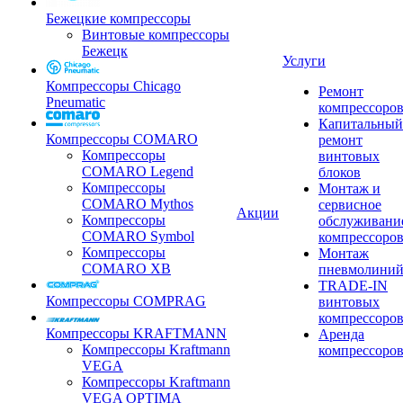
Бежецкие компрессоры
Винтовые компрессоры
Бежецк
Услуги
Компрессоры Chicago
Ремонт
Pneumatic
компрессоро
Капитальный
Компрессоры COMARO
ремонт
Компрессоры
винтовых
COMARO Legend
блоков
Компрессоры
Монтаж и
COMARO Mythos
сервисное
Акции
Компрессоры
обслуживани
COMARO Symbol
компрессоро
Компрессоры
Монтаж
COMARO XB
пневмолини
TRADE-IN
Компрессоры COMPRAG
винтовых
компрессоро
Компрессоры KRAFTMANN
Аренда
Компрессоры Kraftmann
компрессоро
VEGA
Компрессоры Kraftmann
VEGA OPTIMA