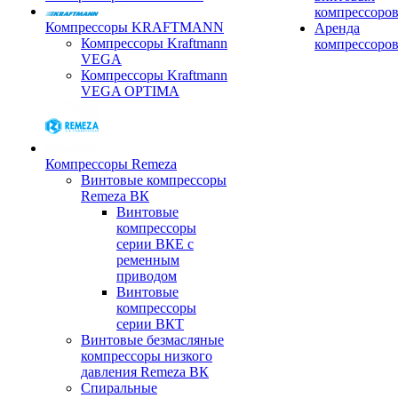
компрессоро
Компрессоры KRAFTMANN
Аренда
Компрессоры Kraftmann
компрессоро
VEGA
Компрессоры Kraftmann
VEGA OPTIMA
Компрессоры Remeza
Винтовые компрессоры
Remeza ВК
Винтовые
компрессоры
серии ВКЕ с
ременным
приводом
Винтовые
компрессоры
серии ВКТ
Винтовые безмасляные
компрессоры низкого
давления Remeza ВК
Спиральные