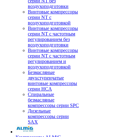
серии NT без
воздухоподготовки
Винтовые компрессоры
серии NT c
воздухоподготовкой
Винтовые компрессоры
серии NT с частотным
регулированием без
воздухоподготовки
Винтовые компрессоры
серии NT с частотным
регулированием и
воздухоподготовкой
Безмасляные
двухступенчатые
винтовые компрессоры
серии HCA
Спиральные
безмасляные
компрессоры серии SPC
Дизельные
компрессоры серии
SAX