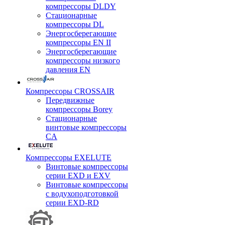
компрессоры DLDY
Стационарные
компрессоры DL
Энергосберегающие
компрессоры EN II
Энергосберегающие
компрессоры низкого
давления EN
Компрессоры CROSSAIR
Передвижные
компрессоры Borey
Стационарные
винтовые компрессоры
CA
Компрессоры EXELUTE
Винтовые компрессоры
серии EXD и EXV
Винтовые компрессоры
с водухоподготовкой
серии EXD-RD