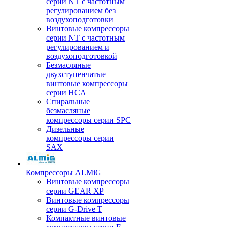
серии NT с частотным
регулированием без
воздухоподготовки
Винтовые компрессоры
серии NT с частотным
регулированием и
воздухоподготовкой
Безмасляные
двухступенчатые
винтовые компрессоры
серии HCA
Спиральные
безмасляные
компрессоры серии SPC
Дизельные
компрессоры серии
SAX
Компрессоры ALMiG
Винтовые компрессоры
серии GEAR XP
Винтовые компрессоры
серии G-Drive T
Компактные винтовые