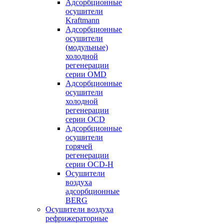
Адсорбционные
осушители
Kraftmann
Адсорбционные
осушители
(модульные)
холодной
регенерации
серии OMD
Адсорбционные
осушители
холодной
регенерации
серии OCD
Адсорбционные
осушители
горячей
регенерации
серии OСD-H
Осушители
воздуха
адсорбционные
BERG
Осушители воздуха
рефрижераторные