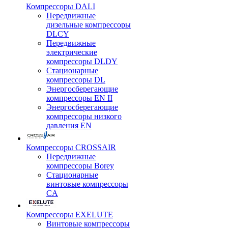
Компрессоры DALI
Передвижные
дизельные компрессоры
DLCY
Передвижные
электрические
компрессоры DLDY
Стационарные
компрессоры DL
Энергосберегающие
компрессоры EN II
Энергосберегающие
компрессоры низкого
давления EN
Компрессоры CROSSAIR
Передвижные
компрессоры Borey
Стационарные
винтовые компрессоры
CA
Компрессоры EXELUTE
Винтовые компрессоры