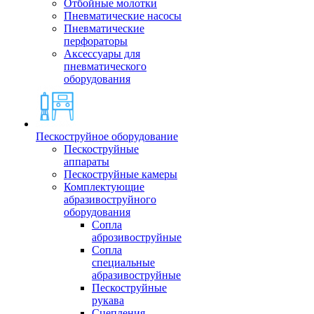
Отбойные молотки
Пневматические насосы
Пневматические
перфораторы
Аксессуары для
пневматического
оборудования
Пескоструйное оборудование
Пескоструйные
аппараты
Пескоструйные камеры
Комплектующие
абразивоструйного
оборудования
Сопла
аброзивоструйные
Сопла
специальные
абразивоструйные
Пескоструйные
рукава
Сцепления