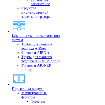
байонетные
Средства
индивидуальной
защиты оператора
Компоненты пневматических
систем
Трубы для сжатого
воздуха AIRnet
Фитинги AIRNet
Трубы для сжатого
воздуха AIGNEP Infinity
Фитинги AIGNEP
Infinity
Подготовка воздуха
Магистральные
фильтры
Фильтры