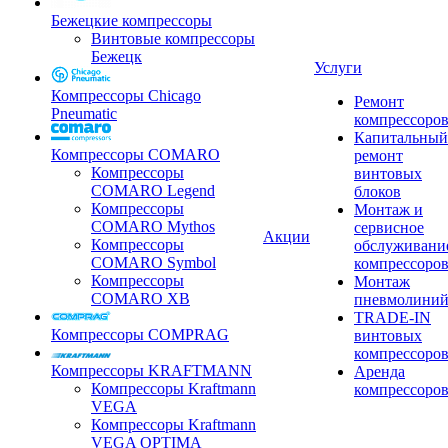
Бежецкие компрессоры
Винтовые компрессоры
Бежецк
Услуги
Компрессоры Chicago
Ремонт
Pneumatic
компрессоро
Капитальный
Компрессоры COMARO
ремонт
Компрессоры
винтовых
COMARO Legend
блоков
Компрессоры
Монтаж и
COMARO Mythos
сервисное
Акции
Компрессоры
обслуживани
COMARO Symbol
компрессоро
Компрессоры
Монтаж
COMARO XB
пневмолини
TRADE-IN
Компрессоры COMPRAG
винтовых
компрессоро
Компрессоры KRAFTMANN
Аренда
Компрессоры Kraftmann
компрессоро
VEGA
Компрессоры Kraftmann
VEGA OPTIMA