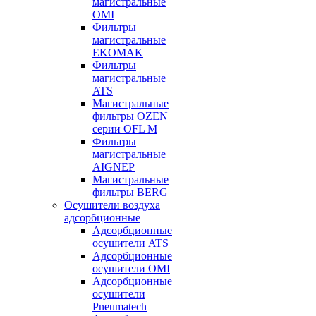
магистральные
OMI
Фильтры
магистральные
EKOMAK
Фильтры
магистральные
ATS
Магистральные
фильтры OZEN
серии OFL M
Фильтры
магистральные
AIGNEP
Магистральные
фильтры BERG
Осушители воздуха
адсорбционные
Адсорбционные
осушители ATS
Адсорбционные
осушители OMI
Адсорбционные
осушители
Pneumatech