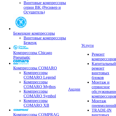
Винтовые компрессоры
серии BK (Ресивер и
Осушитель)
Бежецкие компрессоры
Винтовые компрессоры
Бежецк
Услуги
Компрессоры Chicago
Ремонт
Pneumatic
компрессоро
Капитальный
Компрессоры COMARO
ремонт
Компрессоры
винтовых
COMARO Legend
блоков
Компрессоры
Монтаж и
COMARO Mythos
сервисное
Акции
Компрессоры
обслуживани
COMARO Symbol
компрессоро
Компрессоры
Монтаж
COMARO XB
пневмолини
TRADE-IN
Компрессоры COMPRAG
винтовых