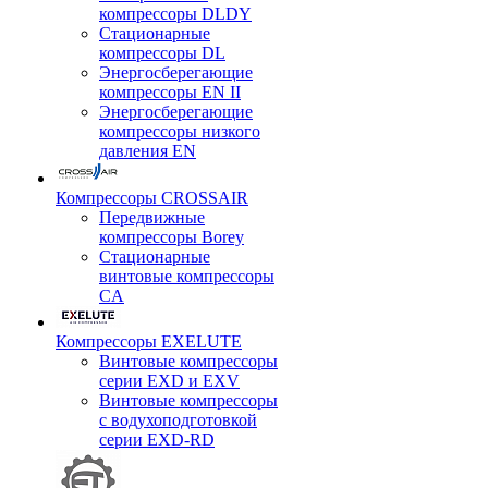
компрессоры DLDY
Стационарные
компрессоры DL
Энергосберегающие
компрессоры EN II
Энергосберегающие
компрессоры низкого
давления EN
Компрессоры CROSSAIR
Передвижные
компрессоры Borey
Стационарные
винтовые компрессоры
CA
Компрессоры EXELUTE
Винтовые компрессоры
серии EXD и EXV
Винтовые компрессоры
с водухоподготовкой
серии EXD-RD