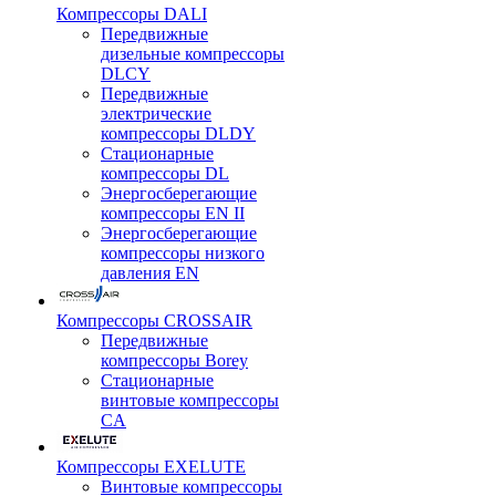
Компрессоры DALI
Передвижные
дизельные компрессоры
DLCY
Передвижные
электрические
компрессоры DLDY
Стационарные
компрессоры DL
Энергосберегающие
компрессоры EN II
Энергосберегающие
компрессоры низкого
давления EN
Компрессоры CROSSAIR
Передвижные
компрессоры Borey
Стационарные
винтовые компрессоры
CA
Компрессоры EXELUTE
Винтовые компрессоры