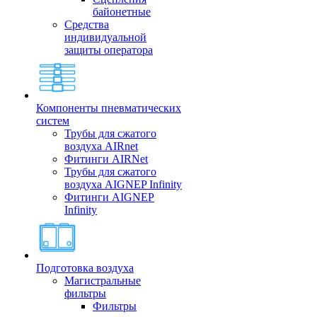
байонетные
Средства
индивидуальной
защиты оператора
Компоненты пневматических
систем
Трубы для сжатого
воздуха AIRnet
Фитинги AIRNet
Трубы для сжатого
воздуха AIGNEP Infinity
Фитинги AIGNEP
Infinity
Подготовка воздуха
Магистральные
фильтры
Фильтры