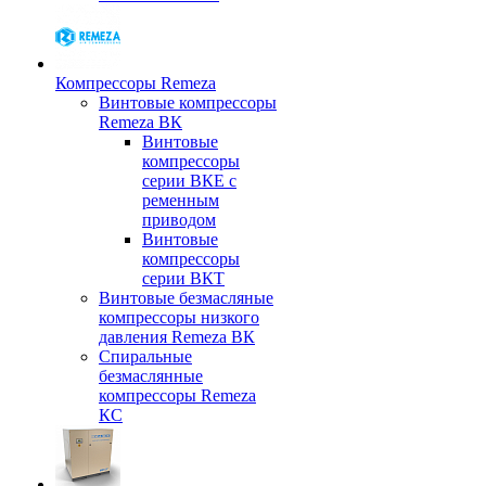
Компрессоры Remeza
Винтовые компрессоры
Remeza ВК
Винтовые
компрессоры
серии ВКЕ с
ременным
приводом
Винтовые
компрессоры
серии ВКТ
Винтовые безмасляные
компрессоры низкого
давления Remeza ВК
Спиральные
безмаслянные
компрессоры Remeza
КС