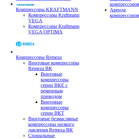
компрессоро
Компрессоры KRAFTMANN
Аренда
Компрессоры Kraftmann
компрессоро
VEGA
Компрессоры Kraftmann
VEGA OPTIMA
Компрессоры Remeza
Винтовые компрессоры
Remeza ВК
Винтовые
компрессоры
серии ВКЕ с
ременным
приводом
Винтовые
компрессоры
серии ВКТ
Винтовые безмасляные
компрессоры низкого
давления Remeza ВК
Спиральные