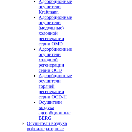
Адсорбционные
осушители
Kraftmann
Адсорбционные
осушители
(модульные)
холодной
регенерации
серии OMD
Адсорбционные
осушители
холодной
регенерации
серии OCD
Адсорбционные
осушители
горячей
регенерации
серии OСD-H
Осушители
воздуха
адсорбционные
BERG
Осушители воздуха
рефрижераторные