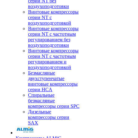
серии NT без
воздухоподготовки
Винтовые компрессоры
серии NT c
воздухоподготовкой
Винтовые компрессоры
серии NT с частотным
регулированием без
воздухоподготовки
Винтовые компрессоры
серии NT с частотным
регулированием и
воздухоподготовкой
Безмасляные
двухступенчатые
винтовые компрессоры
серии HCA
Спиральные
безмасляные
компрессоры серии SPC
Дизельные
компрессоры серии
SAX