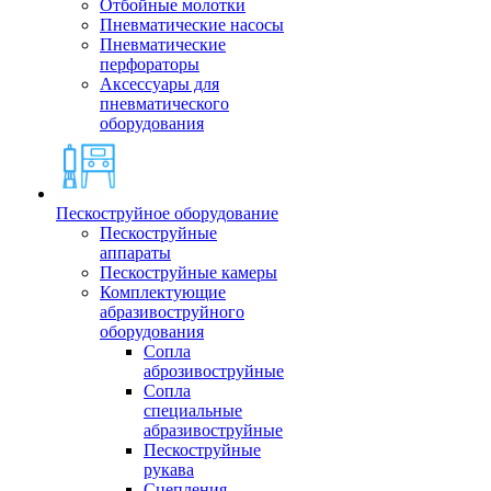
Отбойные молотки
Пневматические насосы
Пневматические
перфораторы
Аксессуары для
пневматического
оборудования
Пескоструйное оборудование
Пескоструйные
аппараты
Пескоструйные камеры
Комплектующие
абразивоструйного
оборудования
Сопла
аброзивоструйные
Сопла
специальные
абразивоструйные
Пескоструйные
рукава
Сцепления