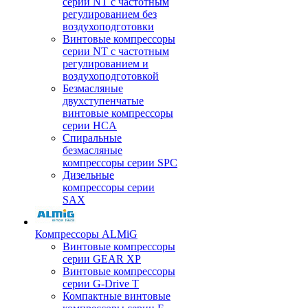
серии NT с частотным
регулированием без
воздухоподготовки
Винтовые компрессоры
серии NT с частотным
регулированием и
воздухоподготовкой
Безмасляные
двухступенчатые
винтовые компрессоры
серии HCA
Спиральные
безмасляные
компрессоры серии SPC
Дизельные
компрессоры серии
SAX
Компрессоры ALMiG
Винтовые компрессоры
серии GEAR XP
Винтовые компрессоры
серии G-Drive T
Компактные винтовые