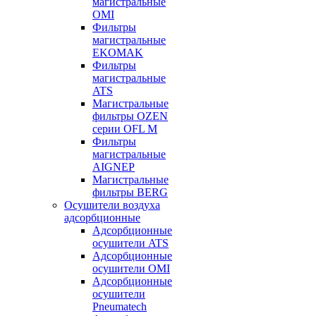
магистральные
OMI
Фильтры
магистральные
EKOMAK
Фильтры
магистральные
ATS
Магистральные
фильтры OZEN
серии OFL M
Фильтры
магистральные
AIGNEP
Магистральные
фильтры BERG
Осушители воздуха
адсорбционные
Адсорбционные
осушители ATS
Адсорбционные
осушители OMI
Адсорбционные
осушители
Pneumatech