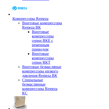
Компрессоры Remeza
Винтовые компрессоры
Remeza ВК
Винтовые
компрессоры
серии ВКЕ с
ременным
приводом
Винтовые
компрессоры
серии ВКТ
Винтовые безмасляные
компрессоры низкого
давления Remeza ВК
Спиральные
безмаслянные
компрессоры Remeza
КС