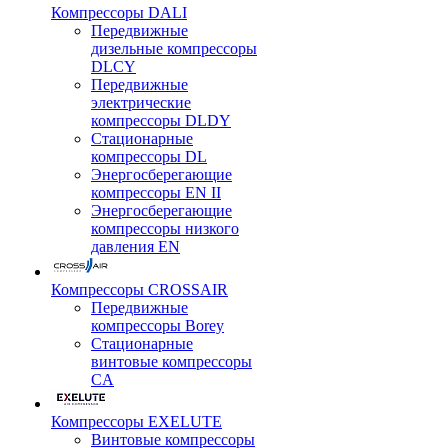
Компрессоры DALI
Передвижные
дизельные компрессоры
DLCY
Передвижные
электрические
компрессоры DLDY
Стационарные
компрессоры DL
Энергосберегающие
компрессоры EN II
Энергосберегающие
компрессоры низкого
давления EN
Компрессоры CROSSAIR
Передвижные
компрессоры Borey
Стационарные
винтовые компрессоры
CA
Компрессоры EXELUTE
Винтовые компрессоры