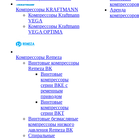
компрессоро
Компрессоры KRAFTMANN
Аренда
Компрессоры Kraftmann
компрессоро
VEGA
Компрессоры Kraftmann
VEGA OPTIMA
Компрессоры Remeza
Винтовые компрессоры
Remeza ВК
Винтовые
компрессоры
серии ВКЕ с
ременным
приводом
Винтовые
компрессоры
серии ВКТ
Винтовые безмасляные
компрессоры низкого
давления Remeza ВК
Спиральные