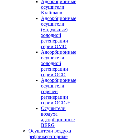
Адсорбционные
осушители
Kraftmann
Адсорбционные
осушители
(модульные)
холодной
регенерации
серии OMD
Адсорбционные
осушители
холодной
регенерации
серии OCD
Адсорбционные
осушители
горячей
регенерации
серии OСD-H
Осушители
воздуха
адсорбционные
BERG
Осушители воздуха
рефрижераторные