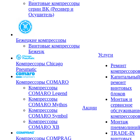
Винтовые компрессоры
серии BK (Ресивер и
Осушитель)
Бежецкие компрессоры
Винтовые компрессоры
Бежецк
Услуги
Компрессоры Chicago
Ремонт
Pneumatic
компрессоро
Капитальный
Компрессоры COMARO
ремонт
Компрессоры
винтовых
COMARO Legend
блоков
Компрессоры
Монтаж и
COMARO Mythos
сервисное
Акции
Компрессоры
обслуживани
COMARO Symbol
компрессоро
Компрессоры
Монтаж
COMARO XB
пневмолини
TRADE-IN
Компрессоры COMPRAG
винтовых