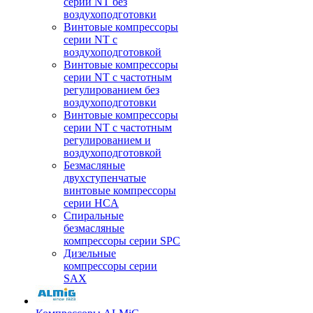
серии NT без
воздухоподготовки
Винтовые компрессоры
серии NT c
воздухоподготовкой
Винтовые компрессоры
серии NT с частотным
регулированием без
воздухоподготовки
Винтовые компрессоры
серии NT с частотным
регулированием и
воздухоподготовкой
Безмасляные
двухступенчатые
винтовые компрессоры
серии HCA
Спиральные
безмасляные
компрессоры серии SPC
Дизельные
компрессоры серии
SAX