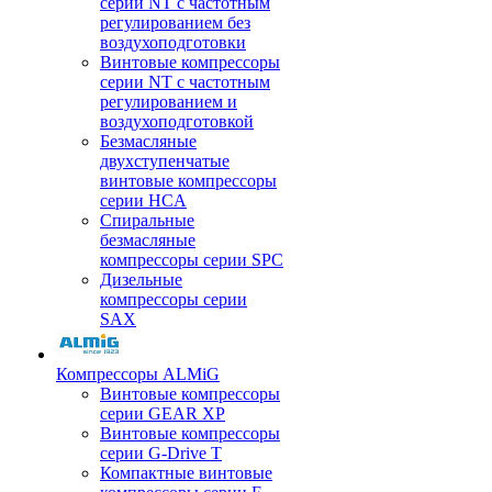
серии NT с частотным
регулированием без
воздухоподготовки
Винтовые компрессоры
серии NT с частотным
регулированием и
воздухоподготовкой
Безмасляные
двухступенчатые
винтовые компрессоры
серии HCA
Спиральные
безмасляные
компрессоры серии SPC
Дизельные
компрессоры серии
SAX
Компрессоры ALMiG
Винтовые компрессоры
серии GEAR XP
Винтовые компрессоры
серии G-Drive T
Компактные винтовые