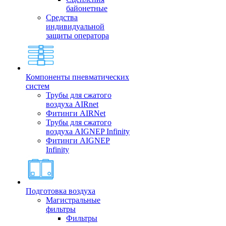
байонетные
Средства
индивидуальной
защиты оператора
Компоненты пневматических
систем
Трубы для сжатого
воздуха AIRnet
Фитинги AIRNet
Трубы для сжатого
воздуха AIGNEP Infinity
Фитинги AIGNEP
Infinity
Подготовка воздуха
Магистральные
фильтры
Фильтры