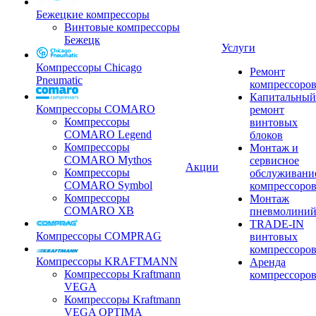
Бежецкие компрессоры
Винтовые компрессоры
Бежецк
Услуги
Компрессоры Chicago
Ремонт
Pneumatic
компрессоро
Капитальный
Компрессоры COMARO
ремонт
Компрессоры
винтовых
COMARO Legend
блоков
Компрессоры
Монтаж и
COMARO Mythos
сервисное
Акции
Компрессоры
обслуживани
COMARO Symbol
компрессоро
Компрессоры
Монтаж
COMARO XB
пневмолини
TRADE-IN
Компрессоры COMPRAG
винтовых
компрессоро
Компрессоры KRAFTMANN
Аренда
Компрессоры Kraftmann
компрессоро
VEGA
Компрессоры Kraftmann
VEGA OPTIMA