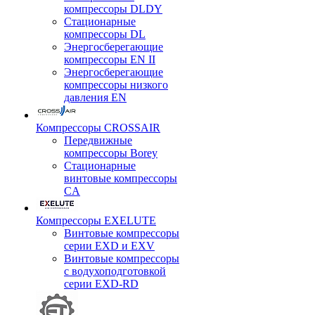
компрессоры DLDY
Стационарные
компрессоры DL
Энергосберегающие
компрессоры EN II
Энергосберегающие
компрессоры низкого
давления EN
Компрессоры CROSSAIR
Передвижные
компрессоры Borey
Стационарные
винтовые компрессоры
CA
Компрессоры EXELUTE
Винтовые компрессоры
серии EXD и EXV
Винтовые компрессоры
с водухоподготовкой
серии EXD-RD