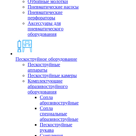
Отбойные молотки
Пневматические насосы
Пневматические
перфораторы
Аксессуары для
пневматического
оборудования
Пескоструйное оборудование
Пескоструйные
аппараты
Пескоструйные камеры
Комплектующие
абразивоструйного
оборудования
Сопла
аброзивоструйные
Сопла
специальные
абразивоструйные
Пескоструйные
рукава
Сцепления