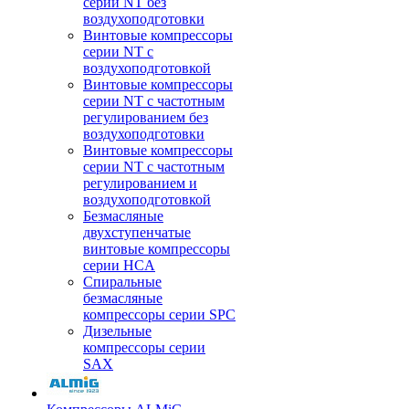
серии NT без
воздухоподготовки
Винтовые компрессоры
серии NT c
воздухоподготовкой
Винтовые компрессоры
серии NT с частотным
регулированием без
воздухоподготовки
Винтовые компрессоры
серии NT с частотным
регулированием и
воздухоподготовкой
Безмасляные
двухступенчатые
винтовые компрессоры
серии HCA
Спиральные
безмасляные
компрессоры серии SPC
Дизельные
компрессоры серии
SAX