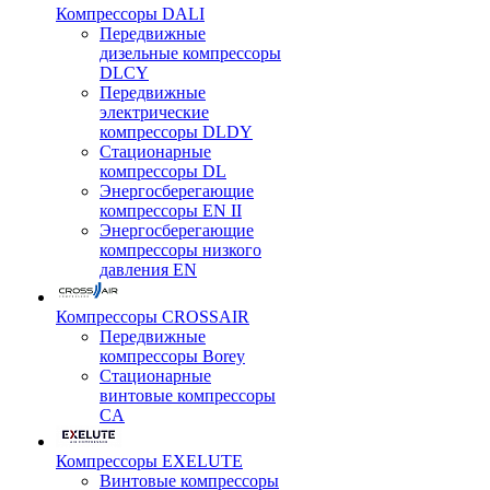
Компрессоры DALI
Передвижные
дизельные компрессоры
DLCY
Передвижные
электрические
компрессоры DLDY
Стационарные
компрессоры DL
Энергосберегающие
компрессоры EN II
Энергосберегающие
компрессоры низкого
давления EN
Компрессоры CROSSAIR
Передвижные
компрессоры Borey
Стационарные
винтовые компрессоры
CA
Компрессоры EXELUTE
Винтовые компрессоры