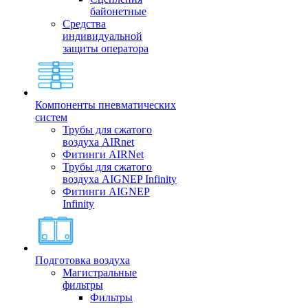
байонетные
Средства
индивидуальной
защиты оператора
Компоненты пневматических
систем
Трубы для сжатого
воздуха AIRnet
Фитинги AIRNet
Трубы для сжатого
воздуха AIGNEP Infinity
Фитинги AIGNEP
Infinity
Подготовка воздуха
Магистральные
фильтры
Фильтры