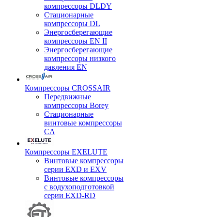
компрессоры DLDY
Стационарные
компрессоры DL
Энергосберегающие
компрессоры EN II
Энергосберегающие
компрессоры низкого
давления EN
Компрессоры CROSSAIR
Передвижные
компрессоры Borey
Стационарные
винтовые компрессоры
CA
Компрессоры EXELUTE
Винтовые компрессоры
серии EXD и EXV
Винтовые компрессоры
с водухоподготовкой
серии EXD-RD