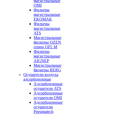
магистральные
OMI
Фильтры
магистральные
EKOMAK
Фильтры
магистральные
ATS
Магистральные
фильтры OZEN
серии OFL M
Фильтры
магистральные
AIGNEP
Магистральные
фильтры BERG
Осушители воздуха
адсорбционные
Адсорбционные
осушители ATS
Адсорбционные
осушители OMI
Адсорбционные
осушители
Pneumatech