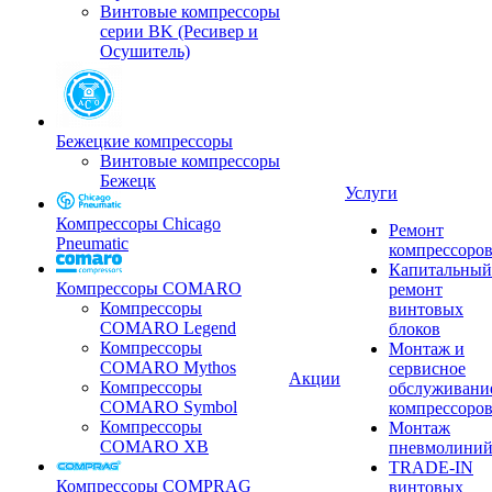
Винтовые компрессоры
серии BK (Ресивер и
Осушитель)
Бежецкие компрессоры
Винтовые компрессоры
Бежецк
Услуги
Компрессоры Chicago
Ремонт
Pneumatic
компрессоро
Капитальный
Компрессоры COMARO
ремонт
Компрессоры
винтовых
COMARO Legend
блоков
Компрессоры
Монтаж и
COMARO Mythos
сервисное
Акции
Компрессоры
обслуживани
COMARO Symbol
компрессоро
Компрессоры
Монтаж
COMARO XB
пневмолини
TRADE-IN
Компрессоры COMPRAG
винтовых