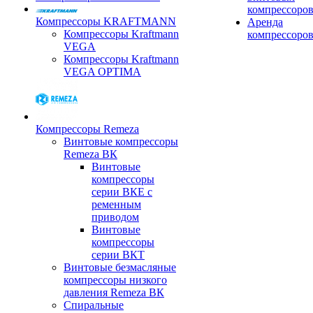
компрессоро
Компрессоры KRAFTMANN
Аренда
Компрессоры Kraftmann
компрессоро
VEGA
Компрессоры Kraftmann
VEGA OPTIMA
Компрессоры Remeza
Винтовые компрессоры
Remeza ВК
Винтовые
компрессоры
серии ВКЕ с
ременным
приводом
Винтовые
компрессоры
серии ВКТ
Винтовые безмасляные
компрессоры низкого
давления Remeza ВК
Спиральные