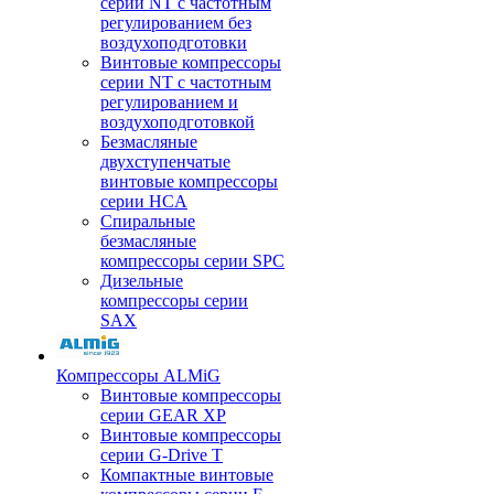
серии NT с частотным
регулированием без
воздухоподготовки
Винтовые компрессоры
серии NT с частотным
регулированием и
воздухоподготовкой
Безмасляные
двухступенчатые
винтовые компрессоры
серии HCA
Спиральные
безмасляные
компрессоры серии SPC
Дизельные
компрессоры серии
SAX
Компрессоры ALMiG
Винтовые компрессоры
серии GEAR XP
Винтовые компрессоры
серии G-Drive T
Компактные винтовые