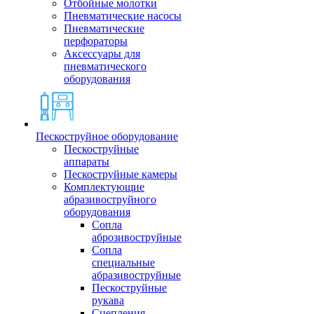
Отбойные молотки
Пневматические насосы
Пневматические
перфораторы
Аксессуары для
пневматического
оборудования
Пескоструйное оборудование
Пескоструйные
аппараты
Пескоструйные камеры
Комплектующие
абразивоструйного
оборудования
Сопла
аброзивоструйные
Сопла
специальные
абразивоструйные
Пескоструйные
рукава
Сцепления