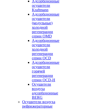
Адсорбционные
осушители
Kraftmann
Адсорбционные
осушители
(модульные)
холодной
регенерации
серии OMD
Адсорбционные
осушители
холодной
регенерации
серии OCD
Адсорбционные
осушители
горячей
регенерации
серии OСD-H
Осушители
воздуха
адсорбционные
BERG
Осушители воздуха
рефрижераторные