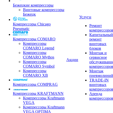
Бежецкие компрессоры
Винтовые компрессоры
Бежецк
Услуги
Компрессоры Chicago
Ремонт
Pneumatic
компрессоро
Капитальный
Компрессоры COMARO
ремонт
Компрессоры
винтовых
COMARO Legend
блоков
Компрессоры
Монтаж и
COMARO Mythos
сервисное
Акции
Компрессоры
обслуживани
COMARO Symbol
компрессоро
Компрессоры
Монтаж
COMARO XB
пневмолини
TRADE-IN
Компрессоры COMPRAG
винтовых
компрессоро
Компрессоры KRAFTMANN
Аренда
Компрессоры Kraftmann
компрессоро
VEGA
Компрессоры Kraftmann
VEGA OPTIMA