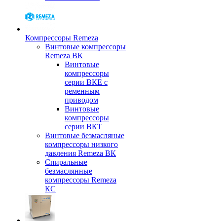
Компрессоры Remeza
Винтовые компрессоры
Remeza ВК
Винтовые
компрессоры
серии ВКЕ с
ременным
приводом
Винтовые
компрессоры
серии ВКТ
Винтовые безмасляные
компрессоры низкого
давления Remeza ВК
Спиральные
безмаслянные
компрессоры Remeza
КС