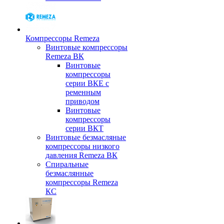
Компрессоры Remeza
Винтовые компрессоры
Remeza ВК
Винтовые
компрессоры
серии ВКЕ с
ременным
приводом
Винтовые
компрессоры
серии ВКТ
Винтовые безмасляные
компрессоры низкого
давления Remeza ВК
Спиральные
безмаслянные
компрессоры Remeza
КС