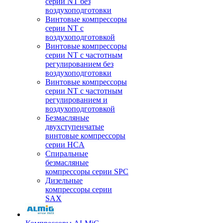
серии NT без
воздухоподготовки
Винтовые компрессоры
серии NT c
воздухоподготовкой
Винтовые компрессоры
серии NT с частотным
регулированием без
воздухоподготовки
Винтовые компрессоры
серии NT с частотным
регулированием и
воздухоподготовкой
Безмасляные
двухступенчатые
винтовые компрессоры
серии HCA
Спиральные
безмасляные
компрессоры серии SPC
Дизельные
компрессоры серии
SAX