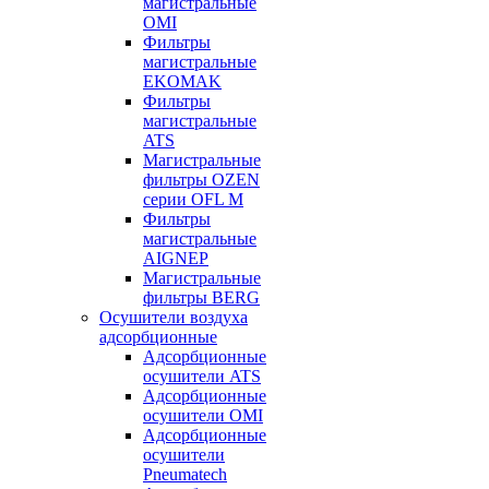
магистральные
OMI
Фильтры
магистральные
EKOMAK
Фильтры
магистральные
ATS
Магистральные
фильтры OZEN
серии OFL M
Фильтры
магистральные
AIGNEP
Магистральные
фильтры BERG
Осушители воздуха
адсорбционные
Адсорбционные
осушители ATS
Адсорбционные
осушители OMI
Адсорбционные
осушители
Pneumatech