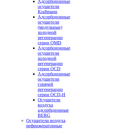
Адсорбционные
осушители
Kraftmann
Адсорбционные
осушители
(модульные)
холодной
регенерации
серии OMD
Адсорбционные
осушители
холодной
регенерации
серии OCD
Адсорбционные
осушители
горячей
регенерации
серии OСD-H
Осушители
воздуха
адсорбционные
BERG
Осушители воздуха
рефрижераторные