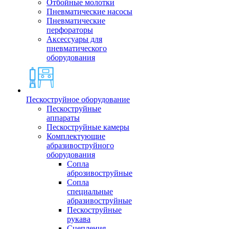
Отбойные молотки
Пневматические насосы
Пневматические
перфораторы
Аксессуары для
пневматического
оборудования
Пескоструйное оборудование
Пескоструйные
аппараты
Пескоструйные камеры
Комплектующие
абразивоструйного
оборудования
Сопла
аброзивоструйные
Сопла
специальные
абразивоструйные
Пескоструйные
рукава
Сцепления