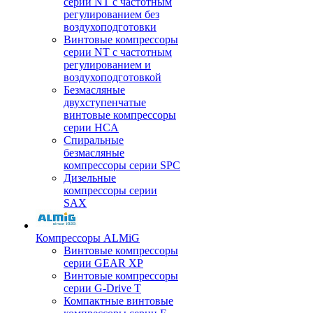
серии NT с частотным
регулированием без
воздухоподготовки
Винтовые компрессоры
серии NT с частотным
регулированием и
воздухоподготовкой
Безмасляные
двухступенчатые
винтовые компрессоры
серии HCA
Спиральные
безмасляные
компрессоры серии SPC
Дизельные
компрессоры серии
SAX
Компрессоры ALMiG
Винтовые компрессоры
серии GEAR XP
Винтовые компрессоры
серии G-Drive T
Компактные винтовые