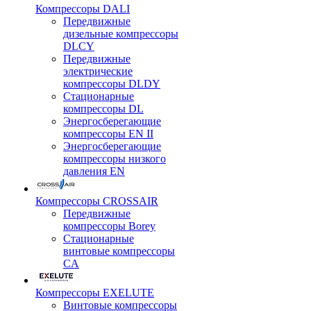
Компрессоры DALI
Передвижные
дизельные компрессоры
DLCY
Передвижные
электрические
компрессоры DLDY
Стационарные
компрессоры DL
Энергосберегающие
компрессоры EN II
Энергосберегающие
компрессоры низкого
давления EN
Компрессоры CROSSAIR
Передвижные
компрессоры Borey
Стационарные
винтовые компрессоры
CA
Компрессоры EXELUTE
Винтовые компрессоры