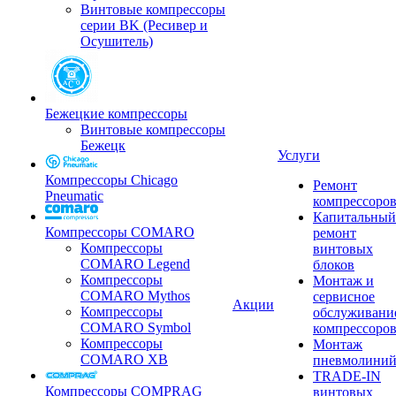
Винтовые компрессоры
серии BK (Ресивер и
Осушитель)
Бежецкие компрессоры
Винтовые компрессоры
Бежецк
Услуги
Компрессоры Chicago
Ремонт
Pneumatic
компрессоро
Капитальный
Компрессоры COMARO
ремонт
Компрессоры
винтовых
COMARO Legend
блоков
Компрессоры
Монтаж и
COMARO Mythos
сервисное
Акции
Компрессоры
обслуживани
COMARO Symbol
компрессоро
Компрессоры
Монтаж
COMARO XB
пневмолини
TRADE-IN
Компрессоры COMPRAG
винтовых