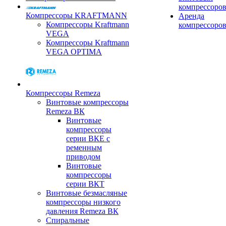
компрессоро
Компрессоры KRAFTMANN
Аренда
Компрессоры Kraftmann
компрессоро
VEGA
Компрессоры Kraftmann
VEGA OPTIMA
Компрессоры Remeza
Винтовые компрессоры
Remeza ВК
Винтовые
компрессоры
серии ВКЕ с
ременным
приводом
Винтовые
компрессоры
серии ВКТ
Винтовые безмасляные
компрессоры низкого
давления Remeza ВК
Спиральные