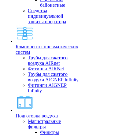
байонетные
Средства
индивидуальной
защиты оператора
Компоненты пневматических
систем
Трубы для сжатого
воздуха AIRnet
Фитинги AIRNet
Трубы для сжатого
воздуха AIGNEP Infinity
Фитинги AIGNEP
Infinity
Подготовка воздуха
Магистральные
фильтры
Фильтры