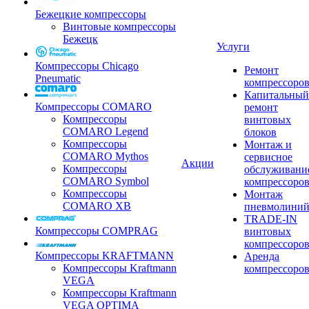
Бежецкие компрессоры
Винтовые компрессоры
Бежецк
Услуги
Компрессоры Chicago
Ремонт
Pneumatic
компрессоро
Капитальный
Компрессоры COMARO
ремонт
Компрессоры
винтовых
COMARO Legend
блоков
Компрессоры
Монтаж и
COMARO Mythos
сервисное
Акции
Компрессоры
обслуживани
COMARO Symbol
компрессоро
Компрессоры
Монтаж
COMARO XB
пневмолини
TRADE-IN
Компрессоры COMPRAG
винтовых
компрессоро
Компрессоры KRAFTMANN
Аренда
Компрессоры Kraftmann
компрессоро
VEGA
Компрессоры Kraftmann
VEGA OPTIMA