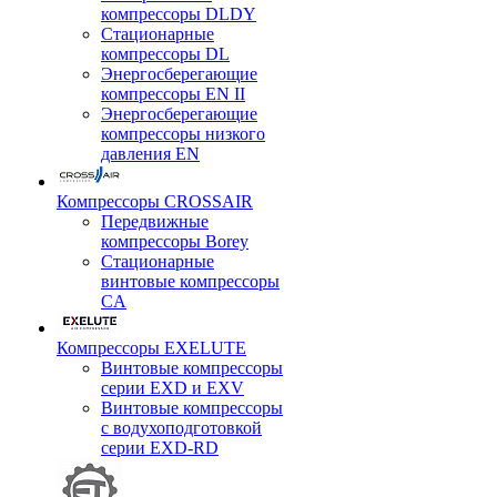
компрессоры DLDY
Стационарные
компрессоры DL
Энергосберегающие
компрессоры EN II
Энергосберегающие
компрессоры низкого
давления EN
Компрессоры CROSSAIR
Передвижные
компрессоры Borey
Стационарные
винтовые компрессоры
CA
Компрессоры EXELUTE
Винтовые компрессоры
серии EXD и EXV
Винтовые компрессоры
с водухоподготовкой
серии EXD-RD