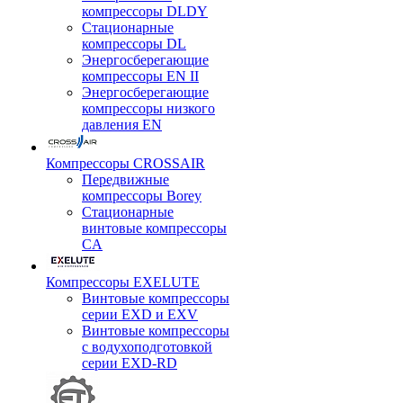
компрессоры DLDY
Стационарные
компрессоры DL
Энергосберегающие
компрессоры EN II
Энергосберегающие
компрессоры низкого
давления EN
Компрессоры CROSSAIR
Передвижные
компрессоры Borey
Стационарные
винтовые компрессоры
CA
Компрессоры EXELUTE
Винтовые компрессоры
серии EXD и EXV
Винтовые компрессоры
с водухоподготовкой
серии EXD-RD