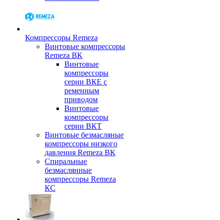
Компрессоры Remeza
Винтовые компрессоры
Remeza ВК
Винтовые
компрессоры
серии ВКЕ с
ременным
приводом
Винтовые
компрессоры
серии ВКТ
Винтовые безмасляные
компрессоры низкого
давления Remeza ВК
Спиральные
безмаслянные
компрессоры Remeza
КС