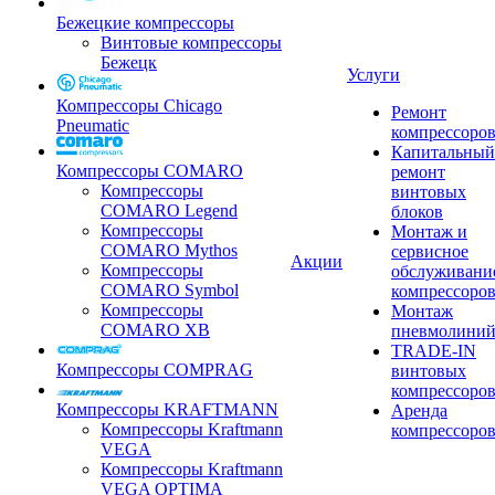
Бежецкие компрессоры
Винтовые компрессоры
Бежецк
Услуги
Компрессоры Chicago
Ремонт
Pneumatic
компрессоро
Капитальный
Компрессоры COMARO
ремонт
Компрессоры
винтовых
COMARO Legend
блоков
Компрессоры
Монтаж и
COMARO Mythos
сервисное
Акции
Компрессоры
обслуживани
COMARO Symbol
компрессоро
Компрессоры
Монтаж
COMARO XB
пневмолини
TRADE-IN
Компрессоры COMPRAG
винтовых
компрессоро
Компрессоры KRAFTMANN
Аренда
Компрессоры Kraftmann
компрессоро
VEGA
Компрессоры Kraftmann
VEGA OPTIMA