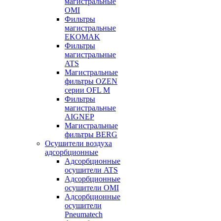
магистральные
OMI
Фильтры
магистральные
EKOMAK
Фильтры
магистральные
ATS
Магистральные
фильтры OZEN
серии OFL M
Фильтры
магистральные
AIGNEP
Магистральные
фильтры BERG
Осушители воздуха
адсорбционные
Адсорбционные
осушители ATS
Адсорбционные
осушители OMI
Адсорбционные
осушители
Pneumatech