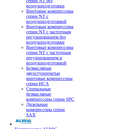
серии NT без
воздухоподготовки
Винтовые компрессоры
серии NT c
воздухоподготовкой
Винтовые компрессоры
серии NT с частотным
регулированием без
воздухоподготовки
Винтовые компрессоры
серии NT с частотным
регулированием и
воздухоподготовкой
Безмасляные
двухступенчатые
винтовые компрессоры
серии HCA
Спиральные
безмасляные
компрессоры серии SPC
Дизельные
компрессоры серии
SAX