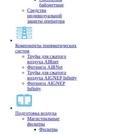
байонетные
Средства
индивидуальной
защиты оператора
Компоненты пневматических
систем
Трубы для сжатого
воздуха AIRnet
Фитинги AIRNet
Трубы для сжатого
воздуха AIGNEP Infinity
Фитинги AIGNEP
Infinity
Подготовка воздуха
Магистральные
фильтры
Фильтры