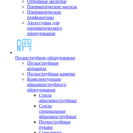
Отбойные молотки
Пневматические насосы
Пневматические
перфораторы
Аксессуары для
пневматического
оборудования
Пескоструйное оборудование
Пескоструйные
аппараты
Пескоструйные камеры
Комплектующие
абразивоструйного
оборудования
Сопла
аброзивоструйные
Сопла
специальные
абразивоструйные
Пескоструйные
рукава
Сцепления