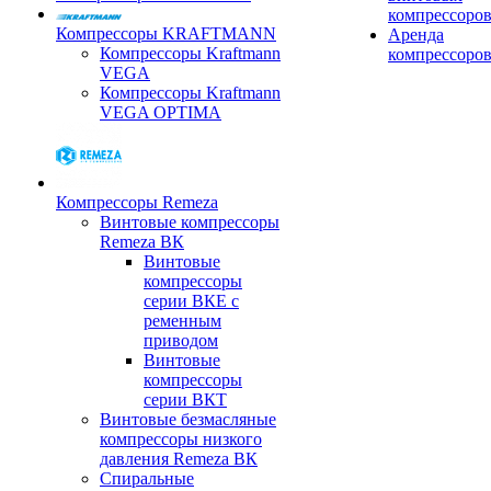
компрессоро
Компрессоры KRAFTMANN
Аренда
Компрессоры Kraftmann
компрессоро
VEGA
Компрессоры Kraftmann
VEGA OPTIMA
Компрессоры Remeza
Винтовые компрессоры
Remeza ВК
Винтовые
компрессоры
серии ВКЕ с
ременным
приводом
Винтовые
компрессоры
серии ВКТ
Винтовые безмасляные
компрессоры низкого
давления Remeza ВК
Спиральные