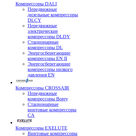
Компрессоры DALI
Передвижные
дизельные компрессоры
DLCY
Передвижные
электрические
компрессоры DLDY
Стационарные
компрессоры DL
Энергосберегающие
компрессоры EN II
Энергосберегающие
компрессоры низкого
давления EN
Компрессоры CROSSAIR
Передвижные
компрессоры Borey
Стационарные
винтовые компрессоры
CA
Компрессоры EXELUTE
Винтовые компрессоры