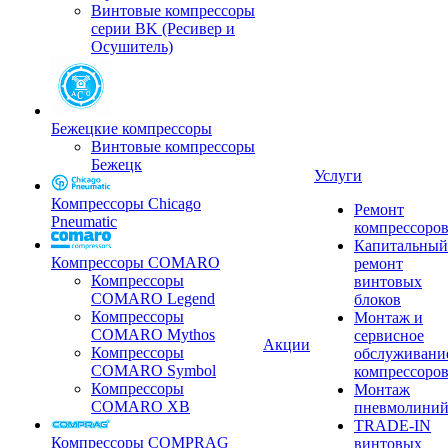
Винтовые компрессоры
серии BK (Ресивер и
Осушитель)
Бежецкие компрессоры
Винтовые компрессоры
Бежецк
Услуги
Компрессоры Chicago
Ремонт
Pneumatic
компрессоро
Капитальный
Компрессоры COMARO
ремонт
Компрессоры
винтовых
COMARO Legend
блоков
Компрессоры
Монтаж и
COMARO Mythos
сервисное
Акции
Компрессоры
обслуживани
COMARO Symbol
компрессоро
Компрессоры
Монтаж
COMARO XB
пневмолини
TRADE-IN
Компрессоры COMPRAG
винтовых