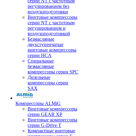
серии NT с частотным
регулированием без
воздухоподготовки
Винтовые компрессоры
серии NT с частотным
регулированием и
воздухоподготовкой
Безмасляные
двухступенчатые
винтовые компрессоры
серии HCA
Спиральные
безмасляные
компрессоры серии SPC
Дизельные
компрессоры серии
SAX
Компрессоры ALMiG
Винтовые компрессоры
серии GEAR XP
Винтовые компрессоры
серии G-Drive T
Компактные винтовые