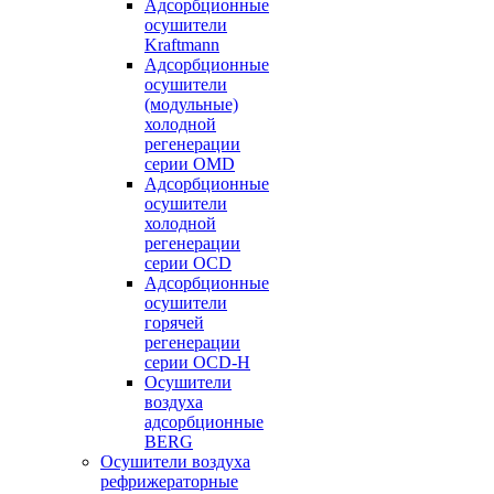
Адсорбционные
осушители
Kraftmann
Адсорбционные
осушители
(модульные)
холодной
регенерации
серии OMD
Адсорбционные
осушители
холодной
регенерации
серии OCD
Адсорбционные
осушители
горячей
регенерации
серии OСD-H
Осушители
воздуха
адсорбционные
BERG
Осушители воздуха
рефрижераторные