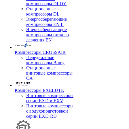
компрессоры DLDY
Стационарные
компрессоры DL
Энергосберегающие
компрессоры EN II
Энергосберегающие
компрессоры низкого
давления EN
Компрессоры CROSSAIR
Передвижные
компрессоры Borey
Стационарные
винтовые компрессоры
CA
Компрессоры EXELUTE
Винтовые компрессоры
серии EXD и EXV
Винтовые компрессоры
с водухоподготовкой
серии EXD-RD