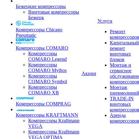
Бежецкие компрессоры
Винтовые компрессоры
Бежецк
Услуги
Компрессоры Chicago
Ремонт
Pneumatic
компрессоро
Капитальный
Компрессоры COMARO
ремонт
Компрессоры
винтовых
COMARO Legend
блоков
Компрессоры
Монтаж и
COMARO Mythos
сервисное
Акции
Компрессоры
обслуживани
COMARO Symbol
компрессоро
Компрессоры
Монтаж
COMARO XB
пневмолини
TRADE-IN
Компрессоры COMPRAG
винтовых
компрессоро
Компрессоры KRAFTMANN
Аренда
Компрессоры Kraftmann
компрессоро
VEGA
Компрессоры Kraftmann
VEGA OPTIMA