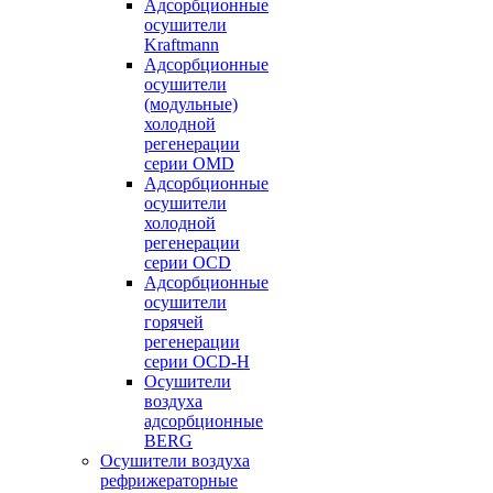
Адсорбционные
осушители
Kraftmann
Адсорбционные
осушители
(модульные)
холодной
регенерации
серии OMD
Адсорбционные
осушители
холодной
регенерации
серии OCD
Адсорбционные
осушители
горячей
регенерации
серии OСD-H
Осушители
воздуха
адсорбционные
BERG
Осушители воздуха
рефрижераторные