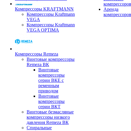
компрессоро
Компрессоры KRAFTMANN
Аренда
Компрессоры Kraftmann
компрессоро
VEGA
Компрессоры Kraftmann
VEGA OPTIMA
Компрессоры Remeza
Винтовые компрессоры
Remeza ВК
Винтовые
компрессоры
серии ВКЕ с
ременным
приводом
Винтовые
компрессоры
серии ВКТ
Винтовые безмасляные
компрессоры низкого
давления Remeza ВК
Спиральные