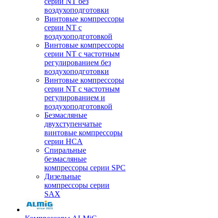
серии NT без
воздухоподготовки
Винтовые компрессоры
серии NT c
воздухоподготовкой
Винтовые компрессоры
серии NT с частотным
регулированием без
воздухоподготовки
Винтовые компрессоры
серии NT с частотным
регулированием и
воздухоподготовкой
Безмасляные
двухступенчатые
винтовые компрессоры
серии HCA
Спиральные
безмасляные
компрессоры серии SPC
Дизельные
компрессоры серии
SAX