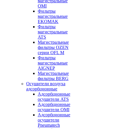
магистральные
OMI
Фильтры
магистральные
EKOMAK
Фильтры
магистральные
ATS
Магистральные
фильтры OZEN
серии OFL M
Фильтры
магистральные
AIGNEP
Магистральные
фильтры BERG
Осушители воздуха
адсорбционные
Адсорбционные
осушители ATS
Адсорбционные
осушители OMI
Адсорбционные
осушители
Pneumatech