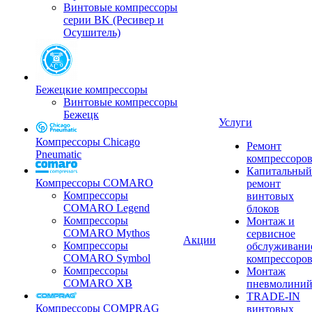
Винтовые компрессоры
серии BK (Ресивер и
Осушитель)
Бежецкие компрессоры
Винтовые компрессоры
Бежецк
Услуги
Компрессоры Chicago
Ремонт
Pneumatic
компрессоро
Капитальный
Компрессоры COMARO
ремонт
Компрессоры
винтовых
COMARO Legend
блоков
Компрессоры
Монтаж и
COMARO Mythos
сервисное
Акции
Компрессоры
обслуживани
COMARO Symbol
компрессоро
Компрессоры
Монтаж
COMARO XB
пневмолини
TRADE-IN
Компрессоры COMPRAG
винтовых