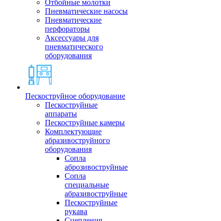
Отбойные молотки
Пневматические насосы
Пневматические
перфораторы
Аксессуары для
пневматического
оборудования
Пескоструйное оборудование
Пескоструйные
аппараты
Пескоструйные камеры
Комплектующие
абразивоструйного
оборудования
Сопла
аброзивоструйные
Сопла
специальные
абразивоструйные
Пескоструйные
рукава
Сцепления