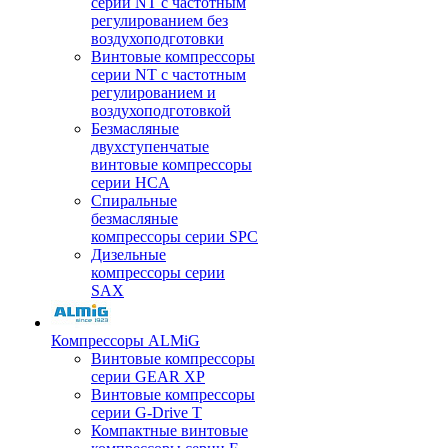
серии NT с частотным
регулированием без
воздухоподготовки
Винтовые компрессоры
серии NT с частотным
регулированием и
воздухоподготовкой
Безмасляные
двухступенчатые
винтовые компрессоры
серии HCA
Спиральные
безмасляные
компрессоры серии SPC
Дизельные
компрессоры серии
SAX
Компрессоры ALMiG
Винтовые компрессоры
серии GEAR XP
Винтовые компрессоры
серии G-Drive T
Компактные винтовые