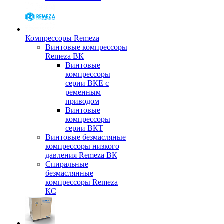
Компрессоры Remeza
Винтовые компрессоры
Remeza ВК
Винтовые
компрессоры
серии ВКЕ с
ременным
приводом
Винтовые
компрессоры
серии ВКТ
Винтовые безмасляные
компрессоры низкого
давления Remeza ВК
Спиральные
безмаслянные
компрессоры Remeza
КС