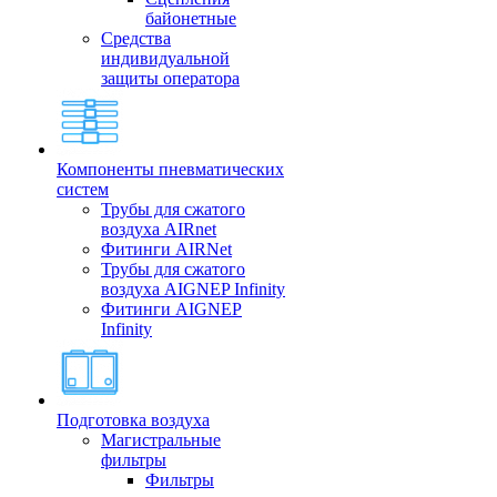
байонетные
Средства
индивидуальной
защиты оператора
Компоненты пневматических
систем
Трубы для сжатого
воздуха AIRnet
Фитинги AIRNet
Трубы для сжатого
воздуха AIGNEP Infinity
Фитинги AIGNEP
Infinity
Подготовка воздуха
Магистральные
фильтры
Фильтры