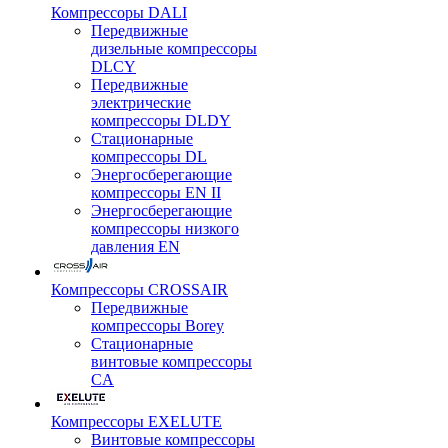
Компрессоры DALI
Передвижные
дизельные компрессоры
DLCY
Передвижные
электрические
компрессоры DLDY
Стационарные
компрессоры DL
Энергосберегающие
компрессоры EN II
Энергосберегающие
компрессоры низкого
давления EN
Компрессоры CROSSAIR
Передвижные
компрессоры Borey
Стационарные
винтовые компрессоры
CA
Компрессоры EXELUTE
Винтовые компрессоры