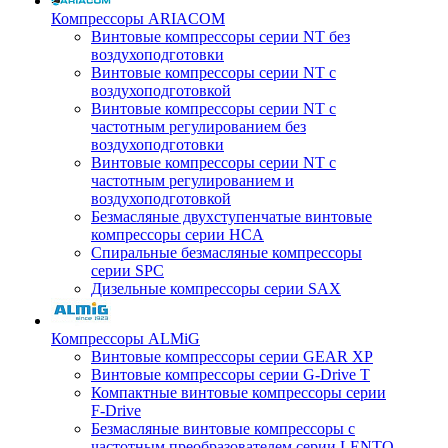
Компрессоры ARIACOM
Винтовые компрессоры серии NT без
воздухоподготовки
Винтовые компрессоры серии NT c
воздухоподготовкой
Винтовые компрессоры серии NT с
частотным регулированием без
воздухоподготовки
Винтовые компрессоры серии NT с
частотным регулированием и
воздухоподготовкой
Безмасляные двухступенчатые винтовые
компрессоры серии HCA
Спиральные безмасляные компрессоры
серии SPC
Дизельные компрессоры серии SAX
Компрессоры ALMiG
Винтовые компрессоры серии GEAR XP
Винтовые компрессоры серии G-Drive T
Компактные винтовые компрессоры серии
F-Drive
Безмасляные винтовые компрессоры с
частотным преобразователем серии LENTO