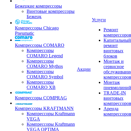
Бежецкие компрессоры
Винтовые компрессоры
Бежецк
Услуги
Компрессоры Chicago
Ремонт
Pneumatic
компрессоро
Капитальный
Компрессоры COMARO
ремонт
Компрессоры
винтовых
COMARO Legend
блоков
Компрессоры
Монтаж и
COMARO Mythos
сервисное
Акции
Компрессоры
обслуживани
COMARO Symbol
компрессоро
Компрессоры
Монтаж
COMARO XB
пневмолини
TRADE-IN
Компрессоры COMPRAG
винтовых
компрессоро
Компрессоры KRAFTMANN
Аренда
Компрессоры Kraftmann
компрессоро
VEGA
Компрессоры Kraftmann
VEGA OPTIMA