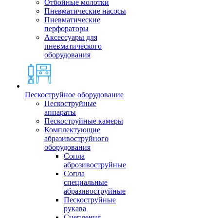
Отбойные молотки
Пневматические насосы
Пневматические
перфораторы
Аксессуары для
пневматического
оборудования
Пескоструйное оборудование
Пескоструйные
аппараты
Пескоструйные камеры
Комплектующие
абразивоструйного
оборудования
Сопла
аброзивоструйные
Сопла
специальные
абразивоструйные
Пескоструйные
рукава
Сцепления