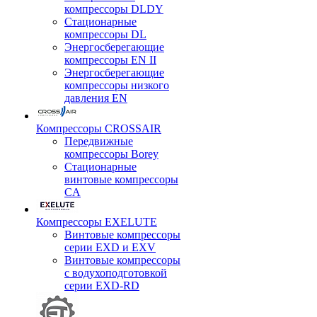
компрессоры DLDY
Стационарные
компрессоры DL
Энергосберегающие
компрессоры EN II
Энергосберегающие
компрессоры низкого
давления EN
Компрессоры CROSSAIR
Передвижные
компрессоры Borey
Стационарные
винтовые компрессоры
CA
Компрессоры EXELUTE
Винтовые компрессоры
серии EXD и EXV
Винтовые компрессоры
с водухоподготовкой
серии EXD-RD