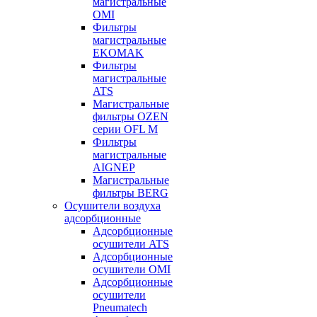
магистральные
OMI
Фильтры
магистральные
EKOMAK
Фильтры
магистральные
ATS
Магистральные
фильтры OZEN
серии OFL M
Фильтры
магистральные
AIGNEP
Магистральные
фильтры BERG
Осушители воздуха
адсорбционные
Адсорбционные
осушители ATS
Адсорбционные
осушители OMI
Адсорбционные
осушители
Pneumatech