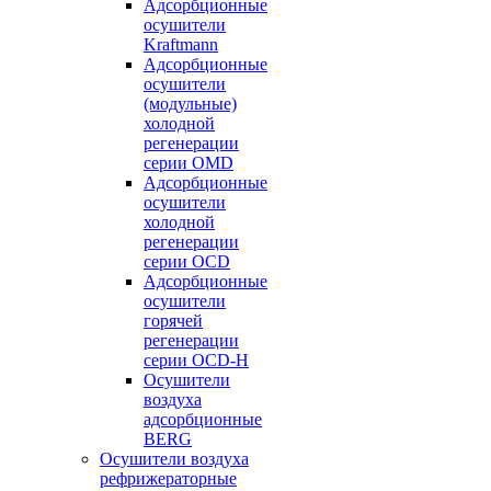
Адсорбционные
осушители
Kraftmann
Адсорбционные
осушители
(модульные)
холодной
регенерации
серии OMD
Адсорбционные
осушители
холодной
регенерации
серии OCD
Адсорбционные
осушители
горячей
регенерации
серии OСD-H
Осушители
воздуха
адсорбционные
BERG
Осушители воздуха
рефрижераторные