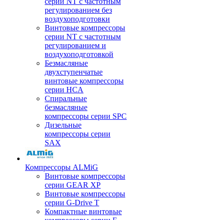
серии NT с частотным
регулированием без
воздухоподготовки
Винтовые компрессоры
серии NT с частотным
регулированием и
воздухоподготовкой
Безмасляные
двухступенчатые
винтовые компрессоры
серии HCA
Спиральные
безмасляные
компрессоры серии SPC
Дизельные
компрессоры серии
SAX
Компрессоры ALMiG
Винтовые компрессоры
серии GEAR XP
Винтовые компрессоры
серии G-Drive T
Компактные винтовые