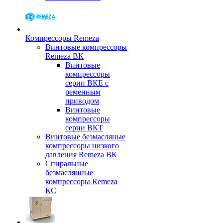
Компрессоры Remeza
Винтовые компрессоры
Remeza ВК
Винтовые
компрессоры
серии ВКЕ с
ременным
приводом
Винтовые
компрессоры
серии ВКТ
Винтовые безмасляные
компрессоры низкого
давления Remeza ВК
Спиральные
безмаслянные
компрессоры Remeza
КС