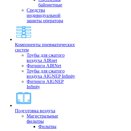
байонетные
Средства
индивидуальной
защиты оператора
Компоненты пневматических
систем
Трубы для сжатого
воздуха AIRnet
Фитинги AIRNet
Трубы для сжатого
воздуха AIGNEP Infinity
Фитинги AIGNEP
Infinity
Подготовка воздуха
Магистральные
фильтры
Фильтры