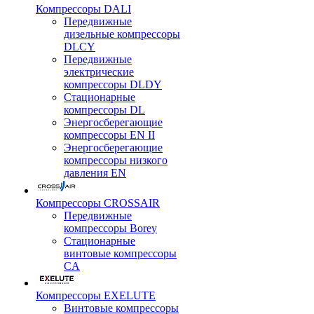
Компрессоры DALI
Передвижные
дизельные компрессоры
DLCY
Передвижные
электрические
компрессоры DLDY
Стационарные
компрессоры DL
Энергосберегающие
компрессоры EN II
Энергосберегающие
компрессоры низкого
давления EN
Компрессоры CROSSAIR
Передвижные
компрессоры Borey
Стационарные
винтовые компрессоры
CA
Компрессоры EXELUTE
Винтовые компрессоры