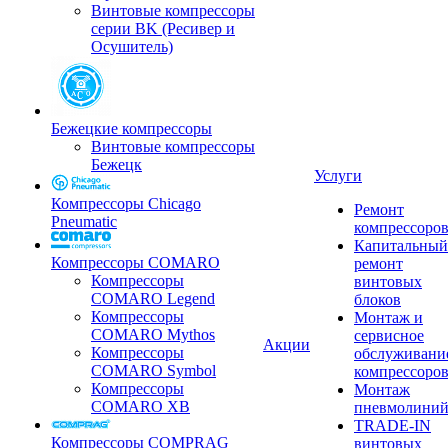
Винтовые компрессоры
серии BK (Ресивер и
Осушитель)
Бежецкие компрессоры
Винтовые компрессоры
Бежецк
Услуги
Компрессоры Chicago
Ремонт
Pneumatic
компрессоро
Капитальный
Компрессоры COMARO
ремонт
Компрессоры
винтовых
COMARO Legend
блоков
Компрессоры
Монтаж и
COMARO Mythos
сервисное
Акции
Компрессоры
обслуживани
COMARO Symbol
компрессоро
Компрессоры
Монтаж
COMARO XB
пневмолини
TRADE-IN
Компрессоры COMPRAG
винтовых