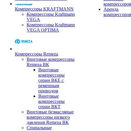
компрессоро
Компрессоры KRAFTMANN
Аренда
Компрессоры Kraftmann
компрессоро
VEGA
Компрессоры Kraftmann
VEGA OPTIMA
Компрессоры Remeza
Винтовые компрессоры
Remeza ВК
Винтовые
компрессоры
серии ВКЕ с
ременным
приводом
Винтовые
компрессоры
серии ВКТ
Винтовые безмасляные
компрессоры низкого
давления Remeza ВК
Спиральные