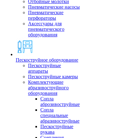
Отбойные молотки
Пневматические насосы
Пневматические
перфораторы
Аксессуары для
пневматического
оборудования
Пескоструйное оборудование
Пескоструйные
аппараты
Пескоструйные камеры
Комплектующие
абразивоструйного
оборудования
Сопла
аброзивоструйные
Сопла
специальные
абразивоструйные
Пескоструйные
рукава
Сцепления