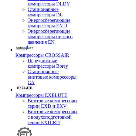
компрессоры DLDY
Стационарные
компрессоры DL
Энергосберегающие
компрессоры EN II
Энергосберегающие
компрессоры низкого
давления EN
Компрессоры CROSSAIR
Передвижные
компрессоры Borey
Стационарные
винтовые компрессоры
CA
Компрессоры EXELUTE
Винтовые компрессоры
серии EXD и EXV
Винтовые компрессоры
с водухоподготовкой
серии EXD-RD