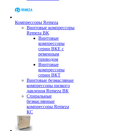
Компрессоры Remeza
Винтовые компрессоры
Remeza ВК
Винтовые
компрессоры
серии ВКЕ с
ременным
приводом
Винтовые
компрессоры
серии ВКТ
Винтовые безмасляные
компрессоры низкого
давления Remeza ВК
Спиральные
безмаслянные
компрессоры Remeza
КС