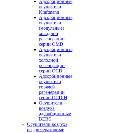
Адсорбционные
осушители
Kraftmann
Адсорбционные
осушители
(модульные)
холодной
регенерации
серии OMD
Адсорбционные
осушители
холодной
регенерации
серии OCD
Адсорбционные
осушители
горячей
регенерации
серии OСD-H
Осушители
воздуха
адсорбционные
BERG
Осушители воздуха
рефрижераторные