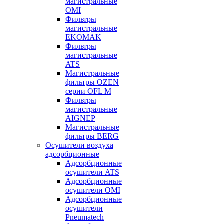
магистральные
OMI
Фильтры
магистральные
EKOMAK
Фильтры
магистральные
ATS
Магистральные
фильтры OZEN
серии OFL M
Фильтры
магистральные
AIGNEP
Магистральные
фильтры BERG
Осушители воздуха
адсорбционные
Адсорбционные
осушители ATS
Адсорбционные
осушители OMI
Адсорбционные
осушители
Pneumatech