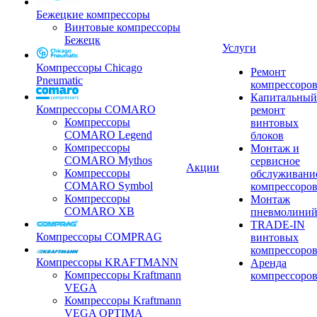
Бежецкие компрессоры
Винтовые компрессоры
Бежецк
Услуги
Компрессоры Chicago
Ремонт
Pneumatic
компрессоро
Капитальный
Компрессоры COMARO
ремонт
Компрессоры
винтовых
COMARO Legend
блоков
Компрессоры
Монтаж и
COMARO Mythos
сервисное
Акции
Компрессоры
обслуживани
COMARO Symbol
компрессоро
Компрессоры
Монтаж
COMARO XB
пневмолини
TRADE-IN
Компрессоры COMPRAG
винтовых
компрессоро
Компрессоры KRAFTMANN
Аренда
Компрессоры Kraftmann
компрессоро
VEGA
Компрессоры Kraftmann
VEGA OPTIMA