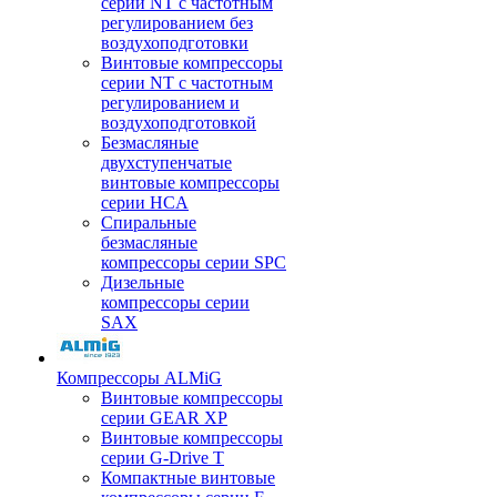
серии NT с частотным
регулированием без
воздухоподготовки
Винтовые компрессоры
серии NT с частотным
регулированием и
воздухоподготовкой
Безмасляные
двухступенчатые
винтовые компрессоры
серии HCA
Спиральные
безмасляные
компрессоры серии SPC
Дизельные
компрессоры серии
SAX
Компрессоры ALMiG
Винтовые компрессоры
серии GEAR XP
Винтовые компрессоры
серии G-Drive T
Компактные винтовые