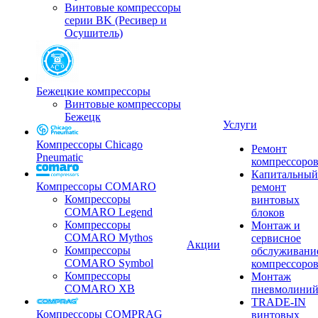
Винтовые компрессоры
серии BK (Ресивер и
Осушитель)
Бежецкие компрессоры
Винтовые компрессоры
Бежецк
Услуги
Компрессоры Chicago
Ремонт
Pneumatic
компрессоро
Капитальный
Компрессоры COMARO
ремонт
Компрессоры
винтовых
COMARO Legend
блоков
Компрессоры
Монтаж и
COMARO Mythos
сервисное
Акции
Компрессоры
обслуживани
COMARO Symbol
компрессоро
Компрессоры
Монтаж
COMARO XB
пневмолини
TRADE-IN
Компрессоры COMPRAG
винтовых