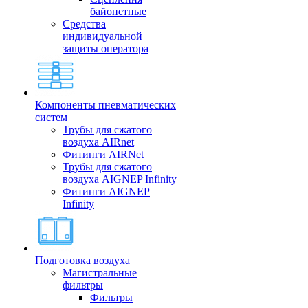
байонетные
Средства
индивидуальной
защиты оператора
Компоненты пневматических
систем
Трубы для сжатого
воздуха AIRnet
Фитинги AIRNet
Трубы для сжатого
воздуха AIGNEP Infinity
Фитинги AIGNEP
Infinity
Подготовка воздуха
Магистральные
фильтры
Фильтры