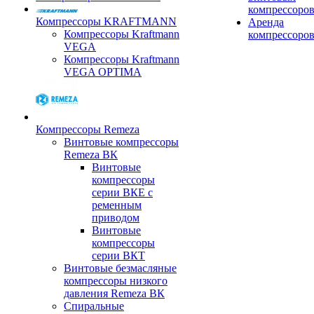
компрессоро
Компрессоры KRAFTMANN
Аренда
Компрессоры Kraftmann
компрессоро
VEGA
Компрессоры Kraftmann
VEGA OPTIMA
Компрессоры Remeza
Винтовые компрессоры
Remeza ВК
Винтовые
компрессоры
серии ВКЕ с
ременным
приводом
Винтовые
компрессоры
серии ВКТ
Винтовые безмасляные
компрессоры низкого
давления Remeza ВК
Спиральные