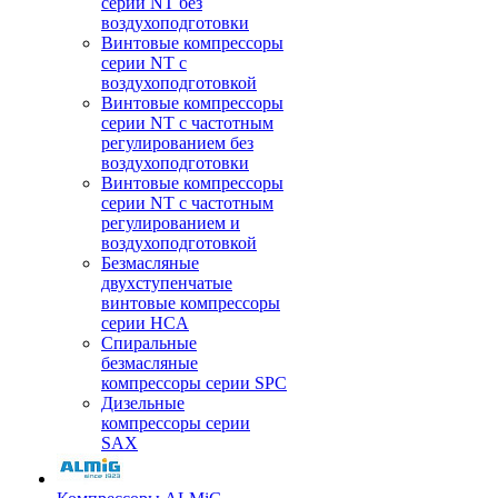
серии NT без
воздухоподготовки
Винтовые компрессоры
серии NT c
воздухоподготовкой
Винтовые компрессоры
серии NT с частотным
регулированием без
воздухоподготовки
Винтовые компрессоры
серии NT с частотным
регулированием и
воздухоподготовкой
Безмасляные
двухступенчатые
винтовые компрессоры
серии HCA
Спиральные
безмасляные
компрессоры серии SPC
Дизельные
компрессоры серии
SAX