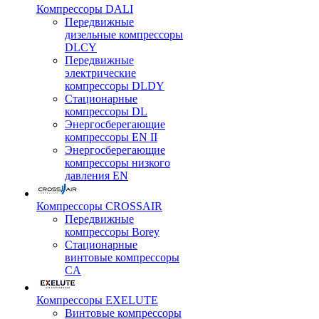
Компрессоры DALI
Передвижные
дизельные компрессоры
DLCY
Передвижные
электрические
компрессоры DLDY
Стационарные
компрессоры DL
Энергосберегающие
компрессоры EN II
Энергосберегающие
компрессоры низкого
давления EN
Компрессоры CROSSAIR
Передвижные
компрессоры Borey
Стационарные
винтовые компрессоры
CA
Компрессоры EXELUTE
Винтовые компрессоры