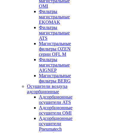
магистральные
OMI
Фильтры
магистральные
EKOMAK
Фильтры
магистральные
ATS
Магистральные
фильтры OZEN
серии OFL M
Фильтры
магистральные
AIGNEP
Магистральные
фильтры BERG
Осушители воздуха
адсорбционные
Адсорбционные
осушители ATS
Адсорбционные
осушители OMI
Адсорбционные
осушители
Pneumatech