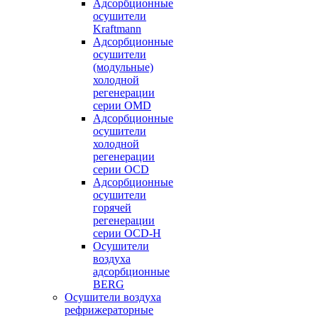
Адсорбционные
осушители
Kraftmann
Адсорбционные
осушители
(модульные)
холодной
регенерации
серии OMD
Адсорбционные
осушители
холодной
регенерации
серии OCD
Адсорбционные
осушители
горячей
регенерации
серии OСD-H
Осушители
воздуха
адсорбционные
BERG
Осушители воздуха
рефрижераторные