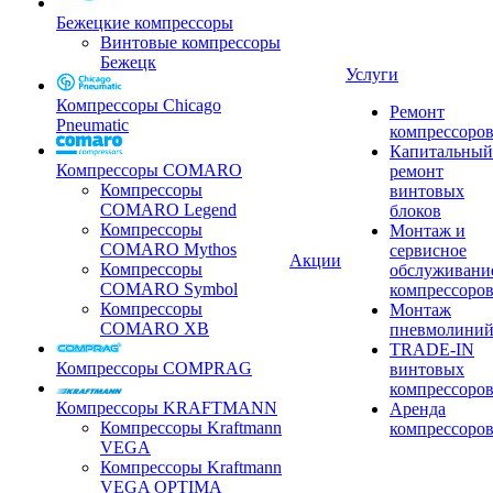
Бежецкие компрессоры
Винтовые компрессоры
Бежецк
Услуги
Компрессоры Chicago
Ремонт
Pneumatic
компрессоро
Капитальный
Компрессоры COMARO
ремонт
Компрессоры
винтовых
COMARO Legend
блоков
Компрессоры
Монтаж и
COMARO Mythos
сервисное
Акции
Компрессоры
обслуживани
COMARO Symbol
компрессоро
Компрессоры
Монтаж
COMARO XB
пневмолини
TRADE-IN
Компрессоры COMPRAG
винтовых
компрессоро
Компрессоры KRAFTMANN
Аренда
Компрессоры Kraftmann
компрессоро
VEGA
Компрессоры Kraftmann
VEGA OPTIMA