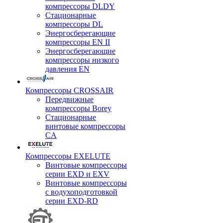
компрессоры DLDY
Стационарные
компрессоры DL
Энергосберегающие
компрессоры EN II
Энергосберегающие
компрессоры низкого
давления EN
Компрессоры CROSSAIR
Передвижные
компрессоры Borey
Стационарные
винтовые компрессоры
CA
Компрессоры EXELUTE
Винтовые компрессоры
серии EXD и EXV
Винтовые компрессоры
с водухоподготовкой
серии EXD-RD