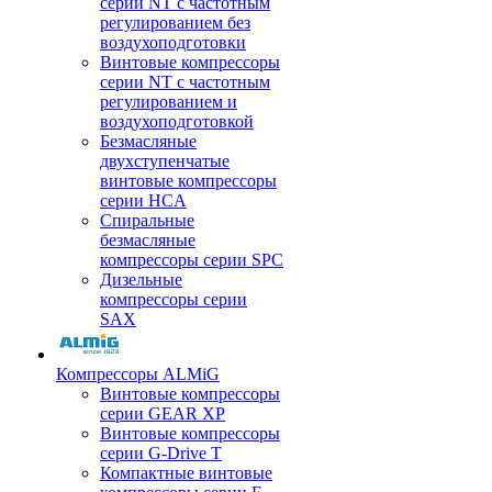
серии NT с частотным
регулированием без
воздухоподготовки
Винтовые компрессоры
серии NT с частотным
регулированием и
воздухоподготовкой
Безмасляные
двухступенчатые
винтовые компрессоры
серии HCA
Спиральные
безмасляные
компрессоры серии SPC
Дизельные
компрессоры серии
SAX
Компрессоры ALMiG
Винтовые компрессоры
серии GEAR XP
Винтовые компрессоры
серии G-Drive T
Компактные винтовые