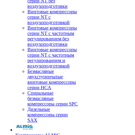
серии NT без
воздухоподготовки
Винтовые компрессоры
серии NT c
воздухоподготовкой
Винтовые компрессоры
серии NT с частотным
регулированием без
воздухоподготовки
Винтовые компрессоры
серии NT с частотным
регулированием и
воздухоподготовкой
Безмасляные
двухступенчатые
винтовые компрессоры
серии HCA
Спиральные
безмасляные
компрессоры серии SPC
Дизельные
компрессоры серии
SAX