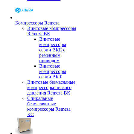
Компрессоры Remeza
Винтовые компрессоры
Remeza ВК
Винтовые
компрессоры
серии ВКЕ с
ременным
приводом
Винтовые
компрессоры
серии ВКТ
Винтовые безмасляные
компрессоры низкого
давления Remeza ВК
Спиральные
безмаслянные
компрессоры Remeza
КС