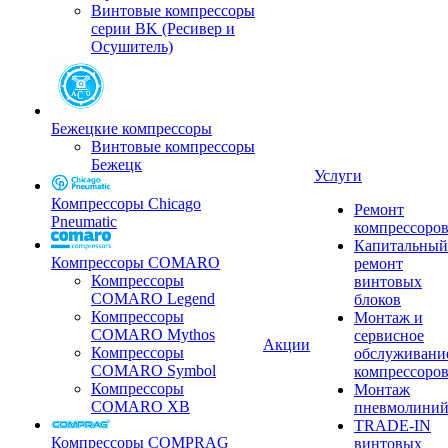
Винтовые компрессоры
серии BK (Ресивер и
Осушитель)
Бежецкие компрессоры
Винтовые компрессоры
Бежецк
Услуги
Компрессоры Chicago
Ремонт
Pneumatic
компрессоро
Капитальный
Компрессоры COMARO
ремонт
Компрессоры
винтовых
COMARO Legend
блоков
Компрессоры
Монтаж и
COMARO Mythos
сервисное
Акции
Компрессоры
обслуживани
COMARO Symbol
компрессоро
Компрессоры
Монтаж
COMARO XB
пневмолини
TRADE-IN
Компрессоры COMPRAG
винтовых