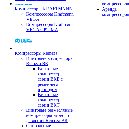
компрессоро
Компрессоры KRAFTMANN
Аренда
Компрессоры Kraftmann
компрессоро
VEGA
Компрессоры Kraftmann
VEGA OPTIMA
Компрессоры Remeza
Винтовые компрессоры
Remeza ВК
Винтовые
компрессоры
серии ВКЕ с
ременным
приводом
Винтовые
компрессоры
серии ВКТ
Винтовые безмасляные
компрессоры низкого
давления Remeza ВК
Спиральные