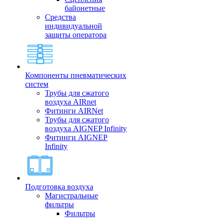
байонетные
Средства
индивидуальной
защиты оператора
Компоненты пневматических
систем
Трубы для сжатого
воздуха AIRnet
Фитинги AIRNet
Трубы для сжатого
воздуха AIGNEP Infinity
Фитинги AIGNEP
Infinity
Подготовка воздуха
Магистральные
фильтры
Фильтры