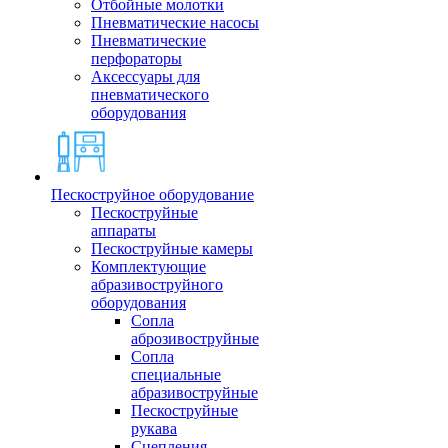
Отбойные молотки
Пневматические насосы
Пневматические
перфораторы
Аксессуары для
пневматического
оборудования
Пескоструйное оборудование
Пескоструйные
аппараты
Пескоструйные камеры
Комплектующие
абразивоструйного
оборудования
Сопла
аброзивоструйные
Сопла
специальные
абразивоструйные
Пескоструйные
рукава
Сцепления