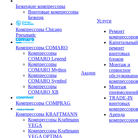
Бежецкие компрессоры
Винтовые компрессоры
Бежецк
Услуги
Компрессоры Chicago
Ремонт
Pneumatic
компрессоро
Капитальный
Компрессоры COMARO
ремонт
Компрессоры
винтовых
COMARO Legend
блоков
Компрессоры
Монтаж и
COMARO Mythos
сервисное
Акции
Компрессоры
обслуживани
COMARO Symbol
компрессоро
Компрессоры
Монтаж
COMARO XB
пневмолини
TRADE-IN
Компрессоры COMPRAG
винтовых
компрессоро
Компрессоры KRAFTMANN
Аренда
Компрессоры Kraftmann
компрессоро
VEGA
Компрессоры Kraftmann
VEGA OPTIMA