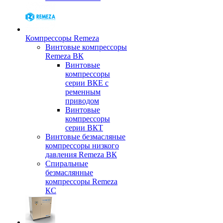
Компрессоры Remeza
Винтовые компрессоры
Remeza ВК
Винтовые
компрессоры
серии ВКЕ с
ременным
приводом
Винтовые
компрессоры
серии ВКТ
Винтовые безмасляные
компрессоры низкого
давления Remeza ВК
Спиральные
безмаслянные
компрессоры Remeza
КС