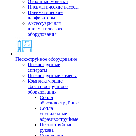
Отбойные молотки
Пневматические насосы
Пневматические
перфораторы
Аксессуары для
пневматического
оборудования
Пескоструйное оборудование
Пескоструйные
аппараты
Пескоструйные камеры
Комплектующие
абразивоструйного
оборудования
Сопла
аброзивоструйные
Сопла
специальные
абразивоструйные
Пескоструйные
рукава
Сцепления