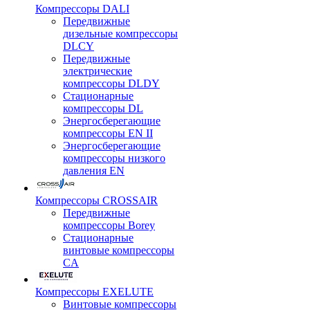
Компрессоры DALI
Передвижные
дизельные компрессоры
DLCY
Передвижные
электрические
компрессоры DLDY
Стационарные
компрессоры DL
Энергосберегающие
компрессоры EN II
Энергосберегающие
компрессоры низкого
давления EN
Компрессоры CROSSAIR
Передвижные
компрессоры Borey
Стационарные
винтовые компрессоры
CA
Компрессоры EXELUTE
Винтовые компрессоры