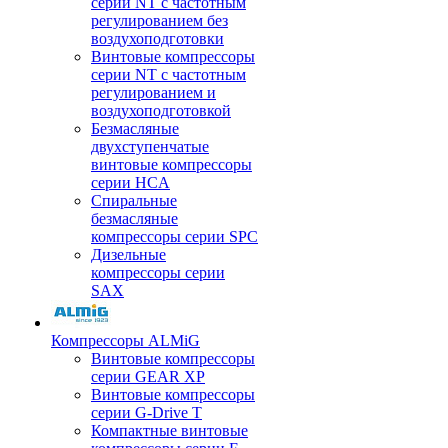
серии NT с частотным
регулированием без
воздухоподготовки
Винтовые компрессоры
серии NT с частотным
регулированием и
воздухоподготовкой
Безмасляные
двухступенчатые
винтовые компрессоры
серии HCA
Спиральные
безмасляные
компрессоры серии SPC
Дизельные
компрессоры серии
SAX
Компрессоры ALMiG
Винтовые компрессоры
серии GEAR XP
Винтовые компрессоры
серии G-Drive T
Компактные винтовые