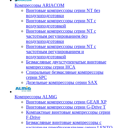
Компрессоры ARIACOM
Винтовые компрессоры серии NT без
воздухоподготовки
Винтовые компрессоры серии NT c
воздухоподготовкой
Винтовые компрессоры серии NT с
частотным регулированием без
воздухоподготовки
Винтовые компрессоры серии NT с
частотным регулированием и
воздухоподготовкой
Безмасляные двухступенчатые винтовые
компрессоры серии HCA
Спиральные безмасляные компрессоры
серии SPC
Дизельные компрессоры серии SAX
Компрессоры ALMiG
Винтовые компрессоры серии GEAR XP
Винтовые компрессоры серии G-Drive T
Компактные винтовые компрессоры серии
F-Drive
Безмасляные винтовые компрессоры с
частотным преобразователем серии LENTO