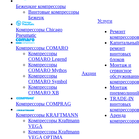
Бежецкие компрессоры
Винтовые компрессоры
Бежецк
Услуги
Компрессоры Chicago
Ремонт
Pneumatic
компрессоро
Капитальный
Компрессоры COMARO
ремонт
Компрессоры
винтовых
COMARO Legend
блоков
Компрессоры
Монтаж и
COMARO Mythos
сервисное
Акции
Компрессоры
обслуживани
COMARO Symbol
компрессоро
Компрессоры
Монтаж
COMARO XB
пневмолини
TRADE-IN
Компрессоры COMPRAG
винтовых
компрессоро
Компрессоры KRAFTMANN
Аренда
Компрессоры Kraftmann
компрессоро
VEGA
Компрессоры Kraftmann
VEGA OPTIMA