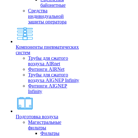
байонетные
Средства
индивидуальной
защиты оператора
Компоненты пневматических
систем
Трубы для сжатого
воздуха AIRnet
Фитинги AIRNet
Трубы для сжатого
воздуха AIGNEP Infinity
Фитинги AIGNEP
Infinity
Подготовка воздуха
Магистральные
фильтры
Фильтры