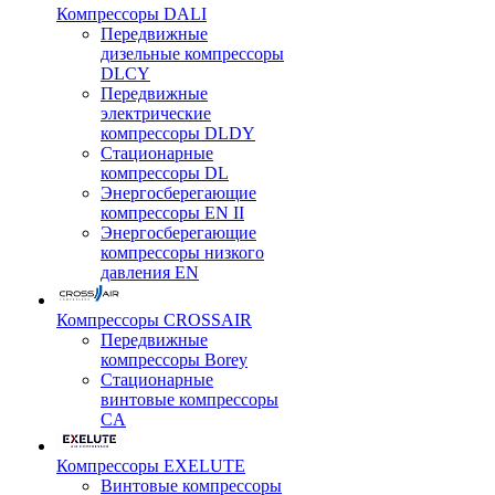
Компрессоры DALI
Передвижные
дизельные компрессоры
DLCY
Передвижные
электрические
компрессоры DLDY
Стационарные
компрессоры DL
Энергосберегающие
компрессоры EN II
Энергосберегающие
компрессоры низкого
давления EN
Компрессоры CROSSAIR
Передвижные
компрессоры Borey
Стационарные
винтовые компрессоры
CA
Компрессоры EXELUTE
Винтовые компрессоры