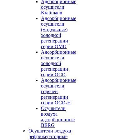
Адсорбционные
осушители
Kraftmann
Адсорбционные
осушители
(модульные)
холодной
регенерации
серии OMD
Адсорбционные
осушители
холодной
регенерации
серии OCD
Адсорбционные
осушители
горячей
регенерации
серии OСD-H
Осушители
воздуха
адсорбционные
BERG
Осушители воздуха
рефрижераторные