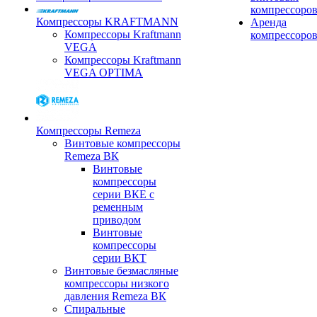
компрессоро
Компрессоры KRAFTMANN
Аренда
Компрессоры Kraftmann
компрессоро
VEGA
Компрессоры Kraftmann
VEGA OPTIMA
Компрессоры Remeza
Винтовые компрессоры
Remeza ВК
Винтовые
компрессоры
серии ВКЕ с
ременным
приводом
Винтовые
компрессоры
серии ВКТ
Винтовые безмасляные
компрессоры низкого
давления Remeza ВК
Спиральные