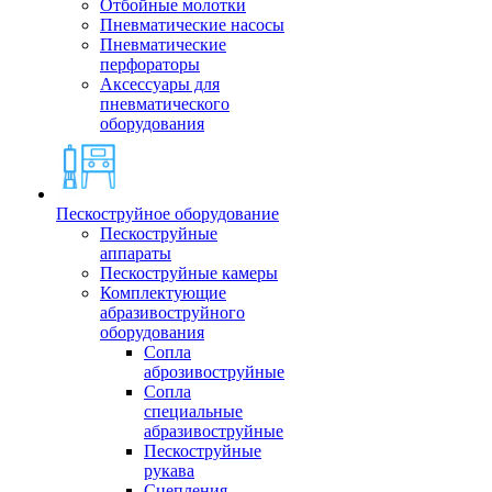
Отбойные молотки
Пневматические насосы
Пневматические
перфораторы
Аксессуары для
пневматического
оборудования
Пескоструйное оборудование
Пескоструйные
аппараты
Пескоструйные камеры
Комплектующие
абразивоструйного
оборудования
Сопла
аброзивоструйные
Сопла
специальные
абразивоструйные
Пескоструйные
рукава
Сцепления