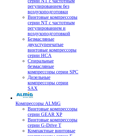
серии NT с частотным
регулированием без
воздухоподготовки
Винтовые компрессоры
серии NT с частотным
регулированием и
воздухоподготовкой
Безмасляные
двухступенчатые
винтовые компрессоры
серии HCA
Спиральные
безмасляные
компрессоры серии SPC
Дизельные
компрессоры серии
SAX
Компрессоры ALMiG
Винтовые компрессоры
серии GEAR XP
Винтовые компрессоры
серии G-Drive T
Компактные винтовые