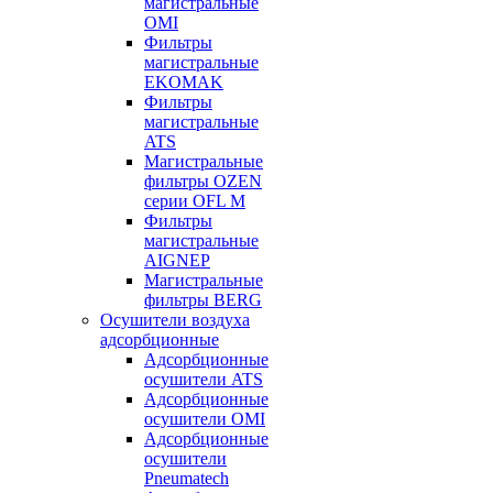
магистральные
OMI
Фильтры
магистральные
EKOMAK
Фильтры
магистральные
ATS
Магистральные
фильтры OZEN
серии OFL M
Фильтры
магистральные
AIGNEP
Магистральные
фильтры BERG
Осушители воздуха
адсорбционные
Адсорбционные
осушители ATS
Адсорбционные
осушители OMI
Адсорбционные
осушители
Pneumatech