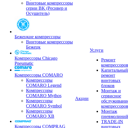
Винтовые компрессоры
серии BK (Ресивер и
Осушитель)
Бежецкие компрессоры
Винтовые компрессоры
Бежецк
Услуги
Компрессоры Chicago
Ремонт
Pneumatic
компрессоро
Капитальный
Компрессоры COMARO
ремонт
Компрессоры
винтовых
COMARO Legend
блоков
Компрессоры
Монтаж и
COMARO Mythos
сервисное
Акции
Компрессоры
обслуживани
COMARO Symbol
компрессоро
Компрессоры
Монтаж
COMARO XB
пневмолини
TRADE-IN
Компрессоры COMPRAG
винтовых