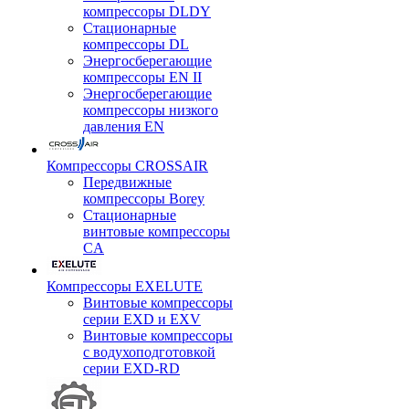
компрессоры DLDY
Стационарные
компрессоры DL
Энергосберегающие
компрессоры EN II
Энергосберегающие
компрессоры низкого
давления EN
Компрессоры CROSSAIR
Передвижные
компрессоры Borey
Стационарные
винтовые компрессоры
CA
Компрессоры EXELUTE
Винтовые компрессоры
серии EXD и EXV
Винтовые компрессоры
с водухоподготовкой
серии EXD-RD