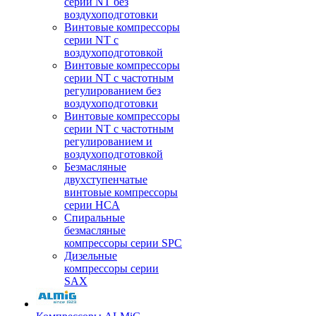
серии NT без
воздухоподготовки
Винтовые компрессоры
серии NT c
воздухоподготовкой
Винтовые компрессоры
серии NT с частотным
регулированием без
воздухоподготовки
Винтовые компрессоры
серии NT с частотным
регулированием и
воздухоподготовкой
Безмасляные
двухступенчатые
винтовые компрессоры
серии HCA
Спиральные
безмасляные
компрессоры серии SPC
Дизельные
компрессоры серии
SAX