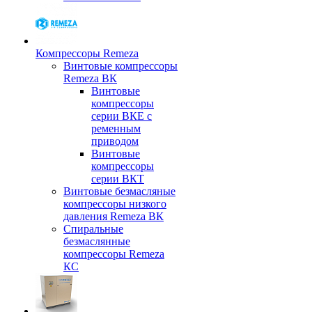
Компрессоры Remeza
Винтовые компрессоры
Remeza ВК
Винтовые
компрессоры
серии ВКЕ с
ременным
приводом
Винтовые
компрессоры
серии ВКТ
Винтовые безмасляные
компрессоры низкого
давления Remeza ВК
Спиральные
безмаслянные
компрессоры Remeza
КС