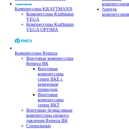
компрессоро
Компрессоры KRAFTMANN
Аренда
Компрессоры Kraftmann
компрессоро
VEGA
Компрессоры Kraftmann
VEGA OPTIMA
Компрессоры Remeza
Винтовые компрессоры
Remeza ВК
Винтовые
компрессоры
серии ВКЕ с
ременным
приводом
Винтовые
компрессоры
серии ВКТ
Винтовые безмасляные
компрессоры низкого
давления Remeza ВК
Спиральные