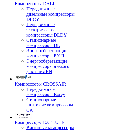
Компрессоры DALI
Передвижные
дизельные компрессоры
DLCY
Передвижные
электрические
компрессоры DLDY
Стационарные
компрессоры DL
Энергосберегающие
компрессоры EN II
Энергосберегающие
компрессоры низкого
давления EN
Компрессоры CROSSAIR
Передвижные
компрессоры Borey
Стационарные
винтовые компрессоры
CA
Компрессоры EXELUTE
Винтовые компрессоры