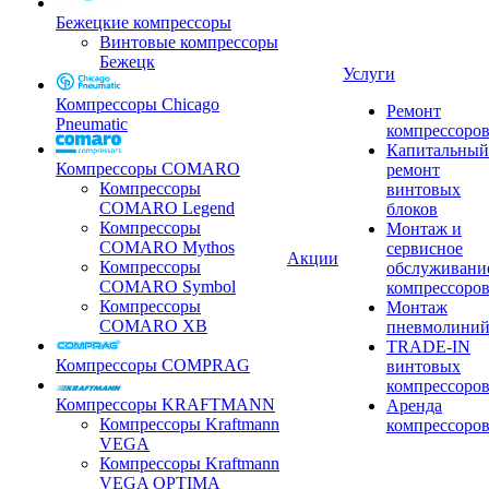
Бежецкие компрессоры
Винтовые компрессоры
Бежецк
Услуги
Компрессоры Chicago
Ремонт
Pneumatic
компрессоро
Капитальный
Компрессоры COMARO
ремонт
Компрессоры
винтовых
COMARO Legend
блоков
Компрессоры
Монтаж и
COMARO Mythos
сервисное
Акции
Компрессоры
обслуживани
COMARO Symbol
компрессоро
Компрессоры
Монтаж
COMARO XB
пневмолини
TRADE-IN
Компрессоры COMPRAG
винтовых
компрессоро
Компрессоры KRAFTMANN
Аренда
Компрессоры Kraftmann
компрессоро
VEGA
Компрессоры Kraftmann
VEGA OPTIMA