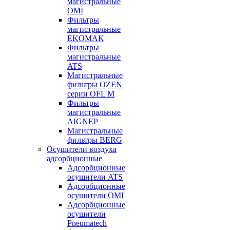
магистральные
OMI
Фильтры
магистральные
EKOMAK
Фильтры
магистральные
ATS
Магистральные
фильтры OZEN
серии OFL M
Фильтры
магистральные
AIGNEP
Магистральные
фильтры BERG
Осушители воздуха
адсорбционные
Адсорбционные
осушители ATS
Адсорбционные
осушители OMI
Адсорбционные
осушители
Pneumatech