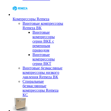
Компрессоры Remeza
Винтовые компрессоры
Remeza ВК
Винтовые
компрессоры
серии ВКЕ с
ременным
приводом
Винтовые
компрессоры
серии ВКТ
Винтовые безмасляные
компрессоры низкого
давления Remeza ВК
Спиральные
безмаслянные
компрессоры Remeza
КС