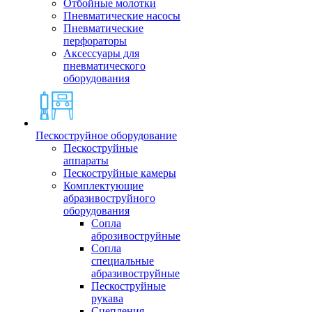
Отбойные молотки
Пневматические насосы
Пневматические
перфораторы
Аксессуары для
пневматического
оборудования
Пескоструйное оборудование
Пескоструйные
аппараты
Пескоструйные камеры
Комплектующие
абразивоструйного
оборудования
Сопла
аброзивоструйные
Сопла
специальные
абразивоструйные
Пескоструйные
рукава
Сцепления