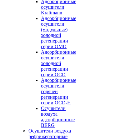
Адсорбционные
осушители
Kraftmann
Адсорбционные
осушители
(модульные)
холодной
регенерации
серии OMD
Адсорбционные
осушители
холодной
регенерации
серии OCD
Адсорбционные
осушители
горячей
регенерации
серии OСD-H
Осушители
воздуха
адсорбционные
BERG
Осушители воздуха
рефрижераторные