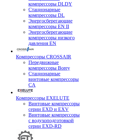
компрессоры DLDY
Стационарные
компрессоры DL
Энергосберегающие
компрессоры EN II
Энергосберегающие
компрессоры низкого
давления EN
Компрессоры CROSSAIR
Передвижные
компрессоры Borey
Стационарные
винтовые компрессоры
CA
Компрессоры EXELUTE
Винтовые компрессоры
серии EXD и EXV
Винтовые компрессоры
с водухоподготовкой
серии EXD-RD