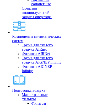
байонетные
Средства
индивидуальной
защиты оператора
Компоненты пневматических
систем
Трубы для сжатого
воздуха AIRnet
Фитинги AIRNet
Трубы для сжатого
воздуха AIGNEP Infinity
Фитинги AIGNEP
Infinity
Подготовка воздуха
Магистральные
фильтры
Фильтры