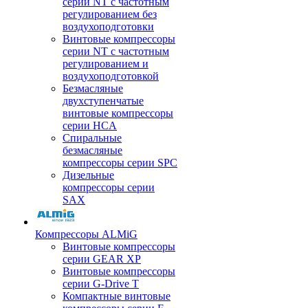
серии NT с частотным
регулированием без
воздухоподготовки
Винтовые компрессоры
серии NT с частотным
регулированием и
воздухоподготовкой
Безмасляные
двухступенчатые
винтовые компрессоры
серии HCA
Спиральные
безмасляные
компрессоры серии SPC
Дизельные
компрессоры серии
SAX
Компрессоры ALMiG
Винтовые компрессоры
серии GEAR XP
Винтовые компрессоры
серии G-Drive T
Компактные винтовые