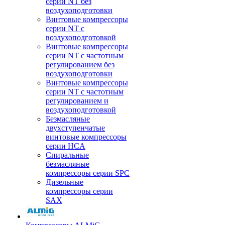
серии NT без
воздухоподготовки
Винтовые компрессоры
серии NT c
воздухоподготовкой
Винтовые компрессоры
серии NT с частотным
регулированием без
воздухоподготовки
Винтовые компрессоры
серии NT с частотным
регулированием и
воздухоподготовкой
Безмасляные
двухступенчатые
винтовые компрессоры
серии HCA
Спиральные
безмасляные
компрессоры серии SPC
Дизельные
компрессоры серии
SAX