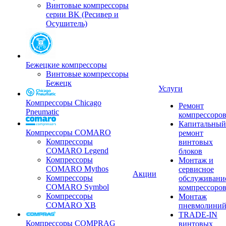
Винтовые компрессоры
серии BK (Ресивер и
Осушитель)
Бежецкие компрессоры
Винтовые компрессоры
Бежецк
Услуги
Компрессоры Chicago
Ремонт
Pneumatic
компрессоро
Капитальный
Компрессоры COMARO
ремонт
Компрессоры
винтовых
COMARO Legend
блоков
Компрессоры
Монтаж и
COMARO Mythos
сервисное
Акции
Компрессоры
обслуживани
COMARO Symbol
компрессоро
Компрессоры
Монтаж
COMARO XB
пневмолини
TRADE-IN
Компрессоры COMPRAG
винтовых