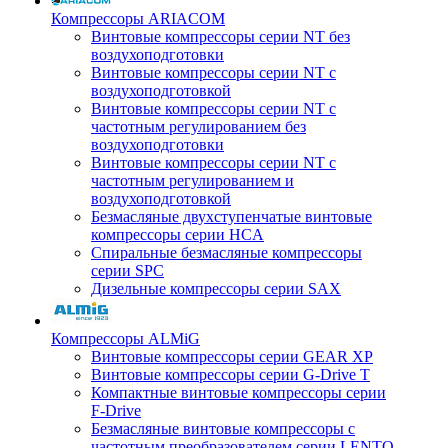
Компрессоры ARIACOM
Винтовые компрессоры серии NT без
воздухоподготовки
Винтовые компрессоры серии NT c
воздухоподготовкой
Винтовые компрессоры серии NT с
частотным регулированием без
воздухоподготовки
Винтовые компрессоры серии NT с
частотным регулированием и
воздухоподготовкой
Безмасляные двухступенчатые винтовые
компрессоры серии HCA
Спиральные безмасляные компрессоры
серии SPC
Дизельные компрессоры серии SAX
Компрессоры ALMiG
Винтовые компрессоры серии GEAR XP
Винтовые компрессоры серии G-Drive T
Компактные винтовые компрессоры серии
F-Drive
Безмасляные винтовые компрессоры с
частотным преобразователем серии LENTO