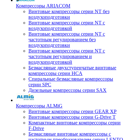
Компрессоры ARIACOM
Винтовые компрессоры серии NT без
воздухоподготовки
Винтовые компрессоры серии NT c
воздухоподготовкой
Винтовые компрессоры серии NT с
частотным регулированием без
воздухоподготовки
Винтовые компрессоры серии NT с
частотным регулированием и
воздухоподготовкой
Безмасляные двухступенчатые винтовые
компрессоры серии HCA
Спиральные безмасляные компрессоры
серии SPC
Дизельные компрессоры серии SAX
Компрессоры ALMiG
Винтовые компрессоры серии GEAR XP
Винтовые компрессоры серии G-Drive T
Компактные винтовые компрессоры серии
F-Drive
Безмасляные винтовые компрессоры с
частотным преобразователем серии LENTO