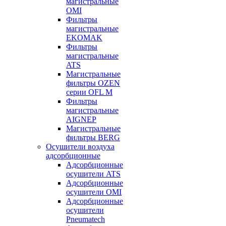
магистральные
OMI
Фильтры
магистральные
EKOMAK
Фильтры
магистральные
ATS
Магистральные
фильтры OZEN
серии OFL M
Фильтры
магистральные
AIGNEP
Магистральные
фильтры BERG
Осушители воздуха
адсорбционные
Адсорбционные
осушители ATS
Адсорбционные
осушители OMI
Адсорбционные
осушители
Pneumatech