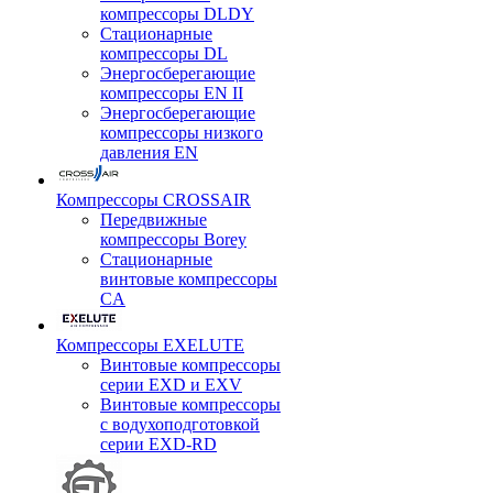
компрессоры DLDY
Стационарные
компрессоры DL
Энергосберегающие
компрессоры EN II
Энергосберегающие
компрессоры низкого
давления EN
Компрессоры CROSSAIR
Передвижные
компрессоры Borey
Стационарные
винтовые компрессоры
CA
Компрессоры EXELUTE
Винтовые компрессоры
серии EXD и EXV
Винтовые компрессоры
с водухоподготовкой
серии EXD-RD