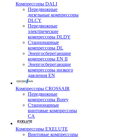
Компрессоры DALI
Передвижные
дизельные компрессоры
DLCY
Передвижные
электрические
компрессоры DLDY
Стационарные
компрессоры DL
Энергосберегающие
компрессоры EN II
Энергосберегающие
компрессоры низкого
давления EN
Компрессоры CROSSAIR
Передвижные
компрессоры Borey
Стационарные
винтовые компрессоры
CA
Компрессоры EXELUTE
Винтовые компрессоры