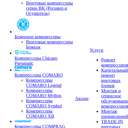
Винтовые компрессоры
серии BK (Ресивер и
Осушитель)
Бежецкие компрессоры
Винтовые компрессоры
Бежецк
Услуги
Компрессоры Chicago
Ремонт
Pneumatic
компрессоро
Капитальный
Компрессоры COMARO
ремонт
Компрессоры
винтовых
COMARO Legend
блоков
Компрессоры
Монтаж и
COMARO Mythos
сервисное
Акции
Компрессоры
обслуживани
COMARO Symbol
компрессоро
Компрессоры
Монтаж
COMARO XB
пневмолини
TRADE-IN
Компрессоры COMPRAG
винтовых