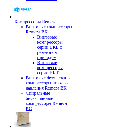
Компрессоры Remeza
Винтовые компрессоры
Remeza ВК
Винтовые
компрессоры
серии ВКЕ с
ременным
приводом
Винтовые
компрессоры
серии ВКТ
Винтовые безмасляные
компрессоры низкого
давления Remeza ВК
Спиральные
безмаслянные
компрессоры Remeza
КС