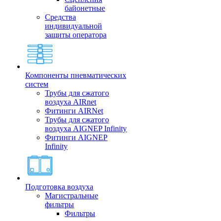
байонетные
Средства
индивидуальной
защиты оператора
Компоненты пневматических
систем
Трубы для сжатого
воздуха AIRnet
Фитинги AIRNet
Трубы для сжатого
воздуха AIGNEP Infinity
Фитинги AIGNEP
Infinity
Подготовка воздуха
Магистральные
фильтры
Фильтры