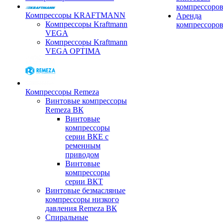
компрессоро
Компрессоры KRAFTMANN
Аренда
Компрессоры Kraftmann
компрессоро
VEGA
Компрессоры Kraftmann
VEGA OPTIMA
Компрессоры Remeza
Винтовые компрессоры
Remeza ВК
Винтовые
компрессоры
серии ВКЕ с
ременным
приводом
Винтовые
компрессоры
серии ВКТ
Винтовые безмасляные
компрессоры низкого
давления Remeza ВК
Спиральные