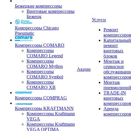
Бежецкие компрессоры
Винтовые компрессоры
Бежецк
Услуги
Компрессоры Chicago
Ремонт
Pneumatic
компрессоро
Капитальный
Компрессоры COMARO
ремонт
Компрессоры
винтовых
COMARO Legend
блоков
Компрессоры
Монтаж и
COMARO Mythos
сервисное
Акции
Компрессоры
обслуживани
COMARO Symbol
компрессоро
Компрессоры
Монтаж
COMARO XB
пневмолини
TRADE-IN
Компрессоры COMPRAG
винтовых
компрессоро
Компрессоры KRAFTMANN
Аренда
Компрессоры Kraftmann
компрессоро
VEGA
Компрессоры Kraftmann
VEGA OPTIMA