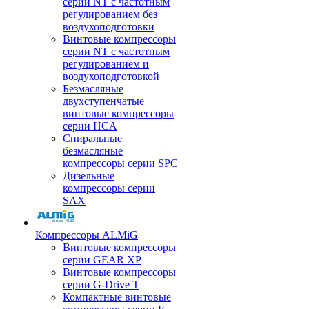
серии NT с частотным
регулированием без
воздухоподготовки
Винтовые компрессоры
серии NT с частотным
регулированием и
воздухоподготовкой
Безмасляные
двухступенчатые
винтовые компрессоры
серии HCA
Спиральные
безмасляные
компрессоры серии SPC
Дизельные
компрессоры серии
SAX
Компрессоры ALMiG
Винтовые компрессоры
серии GEAR XP
Винтовые компрессоры
серии G-Drive T
Компактные винтовые