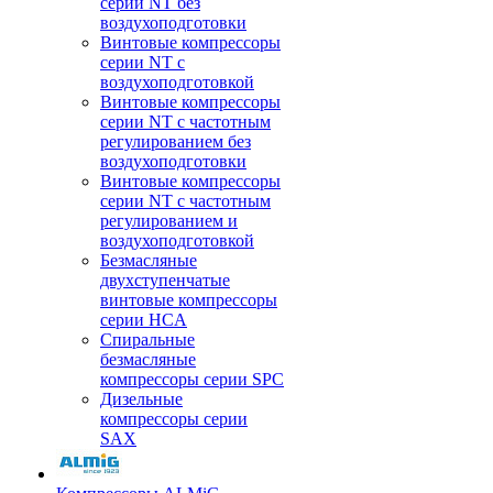
серии NT без
воздухоподготовки
Винтовые компрессоры
серии NT c
воздухоподготовкой
Винтовые компрессоры
серии NT с частотным
регулированием без
воздухоподготовки
Винтовые компрессоры
серии NT с частотным
регулированием и
воздухоподготовкой
Безмасляные
двухступенчатые
винтовые компрессоры
серии HCA
Спиральные
безмасляные
компрессоры серии SPC
Дизельные
компрессоры серии
SAX