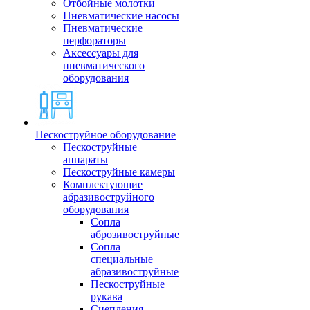
Отбойные молотки
Пневматические насосы
Пневматические
перфораторы
Аксессуары для
пневматического
оборудования
Пескоструйное оборудование
Пескоструйные
аппараты
Пескоструйные камеры
Комплектующие
абразивоструйного
оборудования
Сопла
аброзивоструйные
Сопла
специальные
абразивоструйные
Пескоструйные
рукава
Сцепления