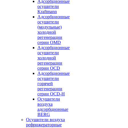
Адсорбционные
осушители
Kraftmann
Адсорбционные
осушители
(модульные)
холодной
регенерации
серии OMD
Адсорбционные
осушители
холодной
регенерации
серии OCD
Адсорбционные
осушители
горячей
регенерации
серии OСD-H
Осушители
воздуха
адсорбционные
BERG
Осушители воздуха
рефрижераторные