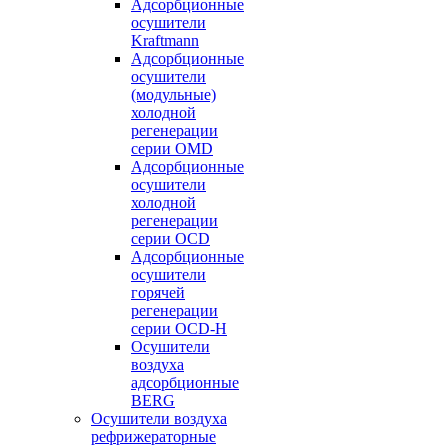
Адсорбционные
осушители
Kraftmann
Адсорбционные
осушители
(модульные)
холодной
регенерации
серии OMD
Адсорбционные
осушители
холодной
регенерации
серии OCD
Адсорбционные
осушители
горячей
регенерации
серии OСD-H
Осушители
воздуха
адсорбционные
BERG
Осушители воздуха
рефрижераторные