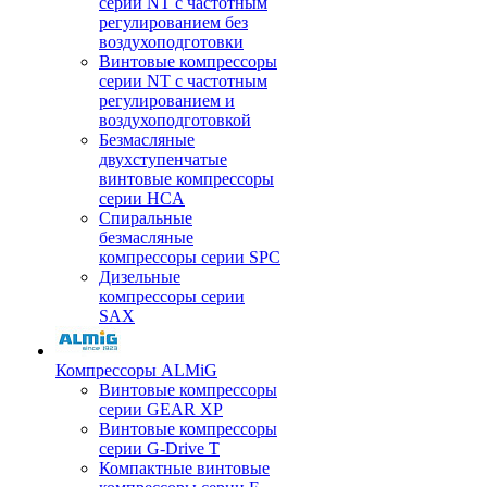
серии NT с частотным
регулированием без
воздухоподготовки
Винтовые компрессоры
серии NT с частотным
регулированием и
воздухоподготовкой
Безмасляные
двухступенчатые
винтовые компрессоры
серии HCA
Спиральные
безмасляные
компрессоры серии SPC
Дизельные
компрессоры серии
SAX
Компрессоры ALMiG
Винтовые компрессоры
серии GEAR XP
Винтовые компрессоры
серии G-Drive T
Компактные винтовые