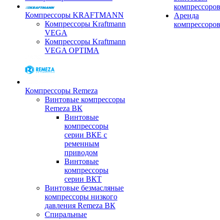
компрессоро
Компрессоры KRAFTMANN
Аренда
Компрессоры Kraftmann
компрессоро
VEGA
Компрессоры Kraftmann
VEGA OPTIMA
Компрессоры Remeza
Винтовые компрессоры
Remeza ВК
Винтовые
компрессоры
серии ВКЕ с
ременным
приводом
Винтовые
компрессоры
серии ВКТ
Винтовые безмасляные
компрессоры низкого
давления Remeza ВК
Спиральные