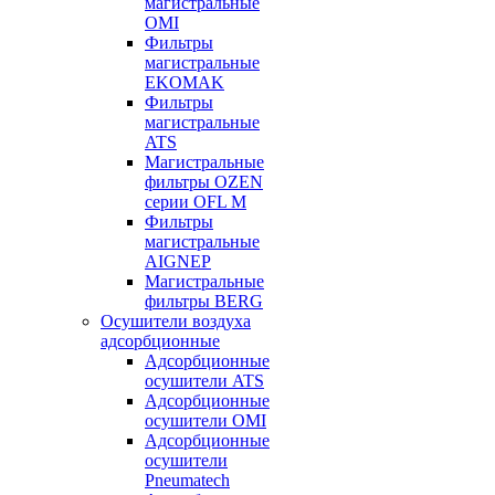
магистральные
OMI
Фильтры
магистральные
EKOMAK
Фильтры
магистральные
ATS
Магистральные
фильтры OZEN
серии OFL M
Фильтры
магистральные
AIGNEP
Магистральные
фильтры BERG
Осушители воздуха
адсорбционные
Адсорбционные
осушители ATS
Адсорбционные
осушители OMI
Адсорбционные
осушители
Pneumatech