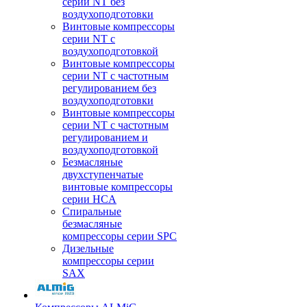
серии NT без
воздухоподготовки
Винтовые компрессоры
серии NT c
воздухоподготовкой
Винтовые компрессоры
серии NT с частотным
регулированием без
воздухоподготовки
Винтовые компрессоры
серии NT с частотным
регулированием и
воздухоподготовкой
Безмасляные
двухступенчатые
винтовые компрессоры
серии HCA
Спиральные
безмасляные
компрессоры серии SPC
Дизельные
компрессоры серии
SAX