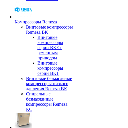
Компрессоры Remeza
Винтовые компрессоры
Remeza ВК
Винтовые
компрессоры
серии ВКЕ с
ременным
приводом
Винтовые
компрессоры
серии ВКТ
Винтовые безмасляные
компрессоры низкого
давления Remeza ВК
Спиральные
безмаслянные
компрессоры Remeza
КС