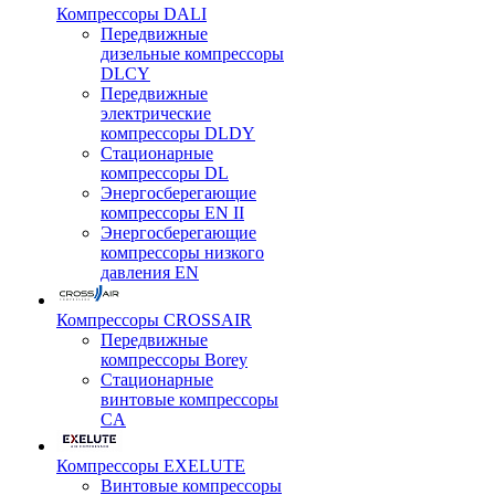
Компрессоры DALI
Передвижные
дизельные компрессоры
DLCY
Передвижные
электрические
компрессоры DLDY
Стационарные
компрессоры DL
Энергосберегающие
компрессоры EN II
Энергосберегающие
компрессоры низкого
давления EN
Компрессоры CROSSAIR
Передвижные
компрессоры Borey
Стационарные
винтовые компрессоры
CA
Компрессоры EXELUTE
Винтовые компрессоры