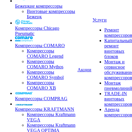
Бежецкие компрессоры
Винтовые компрессоры
Бежецк
Услуги
Компрессоры Chicago
Ремонт
Pneumatic
компрессоро
Капитальный
Компрессоры COMARO
ремонт
Компрессоры
винтовых
COMARO Legend
блоков
Компрессоры
Монтаж и
COMARO Mythos
сервисное
Акции
Компрессоры
обслуживани
COMARO Symbol
компрессоро
Компрессоры
Монтаж
COMARO XB
пневмолини
TRADE-IN
Компрессоры COMPRAG
винтовых
компрессоро
Компрессоры KRAFTMANN
Аренда
Компрессоры Kraftmann
компрессоро
VEGA
Компрессоры Kraftmann
VEGA OPTIMA