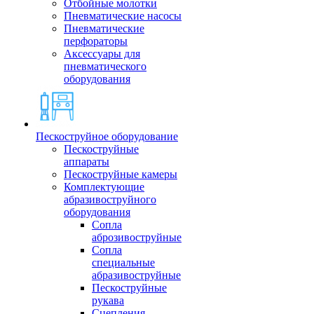
Отбойные молотки
Пневматические насосы
Пневматические
перфораторы
Аксессуары для
пневматического
оборудования
Пескоструйное оборудование
Пескоструйные
аппараты
Пескоструйные камеры
Комплектующие
абразивоструйного
оборудования
Сопла
аброзивоструйные
Сопла
специальные
абразивоструйные
Пескоструйные
рукава
Сцепления