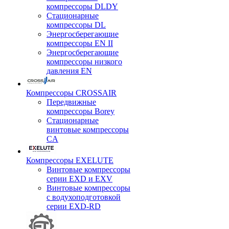
компрессоры DLDY
Стационарные
компрессоры DL
Энергосберегающие
компрессоры EN II
Энергосберегающие
компрессоры низкого
давления EN
Компрессоры CROSSAIR
Передвижные
компрессоры Borey
Стационарные
винтовые компрессоры
CA
Компрессоры EXELUTE
Винтовые компрессоры
серии EXD и EXV
Винтовые компрессоры
с водухоподготовкой
серии EXD-RD