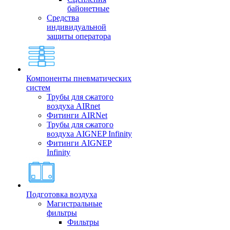
байонетные
Средства
индивидуальной
защиты оператора
Компоненты пневматических
систем
Трубы для сжатого
воздуха AIRnet
Фитинги AIRNet
Трубы для сжатого
воздуха AIGNEP Infinity
Фитинги AIGNEP
Infinity
Подготовка воздуха
Магистральные
фильтры
Фильтры