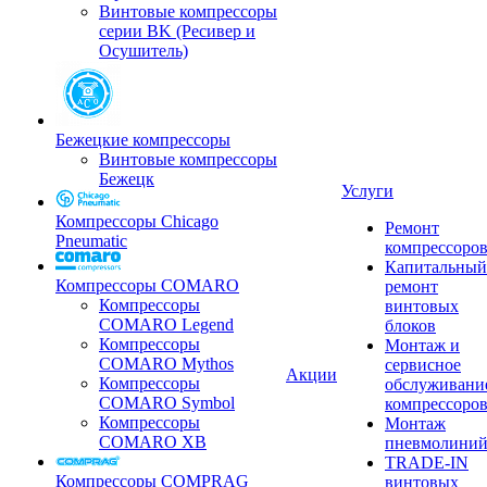
Винтовые компрессоры
серии BK (Ресивер и
Осушитель)
Бежецкие компрессоры
Винтовые компрессоры
Бежецк
Услуги
Компрессоры Chicago
Ремонт
Pneumatic
компрессоро
Капитальный
Компрессоры COMARO
ремонт
Компрессоры
винтовых
COMARO Legend
блоков
Компрессоры
Монтаж и
COMARO Mythos
сервисное
Акции
Компрессоры
обслуживани
COMARO Symbol
компрессоро
Компрессоры
Монтаж
COMARO XB
пневмолини
TRADE-IN
Компрессоры COMPRAG
винтовых