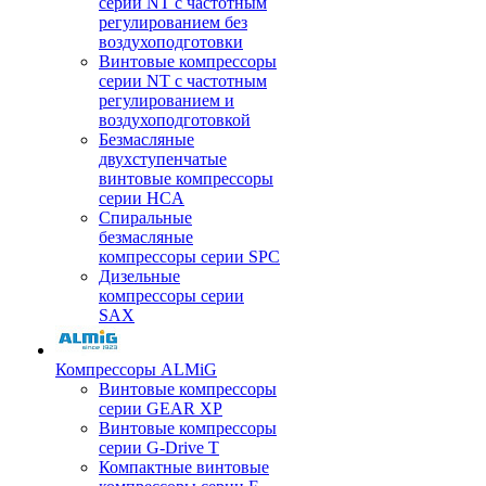
серии NT с частотным
регулированием без
воздухоподготовки
Винтовые компрессоры
серии NT с частотным
регулированием и
воздухоподготовкой
Безмасляные
двухступенчатые
винтовые компрессоры
серии HCA
Спиральные
безмасляные
компрессоры серии SPC
Дизельные
компрессоры серии
SAX
Компрессоры ALMiG
Винтовые компрессоры
серии GEAR XP
Винтовые компрессоры
серии G-Drive T
Компактные винтовые