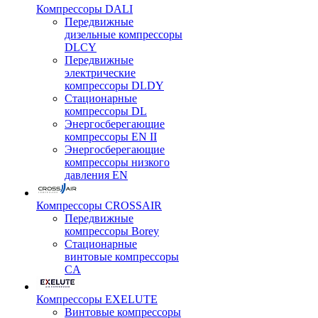
Компрессоры DALI
Передвижные
дизельные компрессоры
DLCY
Передвижные
электрические
компрессоры DLDY
Стационарные
компрессоры DL
Энергосберегающие
компрессоры EN II
Энергосберегающие
компрессоры низкого
давления EN
Компрессоры CROSSAIR
Передвижные
компрессоры Borey
Стационарные
винтовые компрессоры
CA
Компрессоры EXELUTE
Винтовые компрессоры