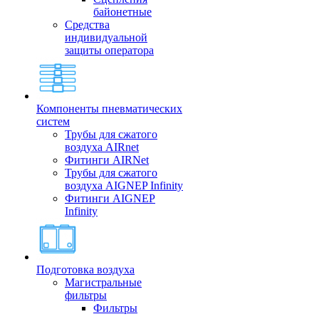
байонетные
Средства
индивидуальной
защиты оператора
Компоненты пневматических
систем
Трубы для сжатого
воздуха AIRnet
Фитинги AIRNet
Трубы для сжатого
воздуха AIGNEP Infinity
Фитинги AIGNEP
Infinity
Подготовка воздуха
Магистральные
фильтры
Фильтры