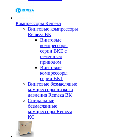
Компрессоры Remeza
Винтовые компрессоры
Remeza ВК
Винтовые
компрессоры
серии ВКЕ с
ременным
приводом
Винтовые
компрессоры
серии ВКТ
Винтовые безмасляные
компрессоры низкого
давления Remeza ВК
Спиральные
безмаслянные
компрессоры Remeza
КС