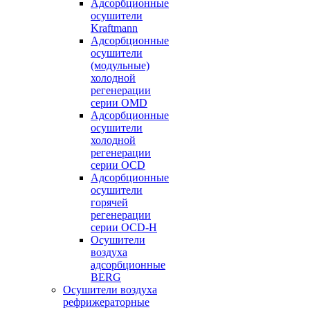
Адсорбционные
осушители
Kraftmann
Адсорбционные
осушители
(модульные)
холодной
регенерации
серии OMD
Адсорбционные
осушители
холодной
регенерации
серии OCD
Адсорбционные
осушители
горячей
регенерации
серии OСD-H
Осушители
воздуха
адсорбционные
BERG
Осушители воздуха
рефрижераторные