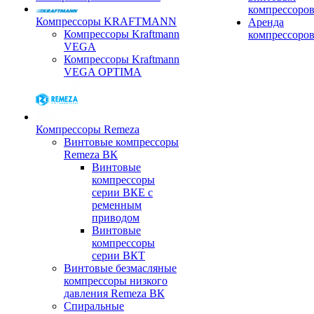
компрессоро
Компрессоры KRAFTMANN
Аренда
Компрессоры Kraftmann
компрессоро
VEGA
Компрессоры Kraftmann
VEGA OPTIMA
Компрессоры Remeza
Винтовые компрессоры
Remeza ВК
Винтовые
компрессоры
серии ВКЕ с
ременным
приводом
Винтовые
компрессоры
серии ВКТ
Винтовые безмасляные
компрессоры низкого
давления Remeza ВК
Спиральные