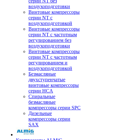
серии NT без
воздухоподготовки
Винтовые компрессоры
серии NT c
воздухоподготовкой
Винтовые компрессоры
серии NT с частотным
регулированием без
воздухоподготовки
Винтовые компрессоры
серии NT с частотным
регулированием и
воздухоподготовкой
Безмасляные
двухступенчатые
винтовые компрессоры
серии HCA
Спиральные
безмасляные
компрессоры серии SPC
Дизельные
компрессоры серии
SAX