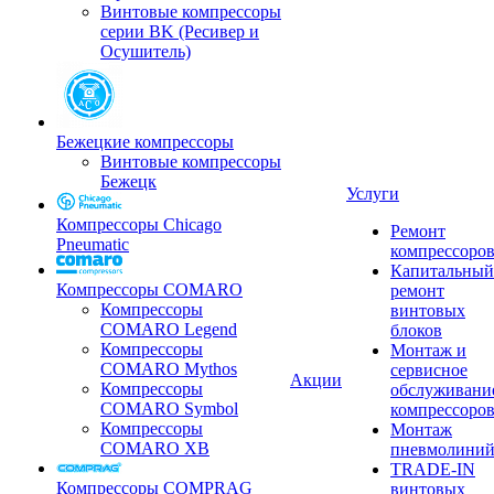
Винтовые компрессоры
серии BK (Ресивер и
Осушитель)
Бежецкие компрессоры
Винтовые компрессоры
Бежецк
Услуги
Компрессоры Chicago
Ремонт
Pneumatic
компрессоро
Капитальный
Компрессоры COMARO
ремонт
Компрессоры
винтовых
COMARO Legend
блоков
Компрессоры
Монтаж и
COMARO Mythos
сервисное
Акции
Компрессоры
обслуживани
COMARO Symbol
компрессоро
Компрессоры
Монтаж
COMARO XB
пневмолини
TRADE-IN
Компрессоры COMPRAG
винтовых