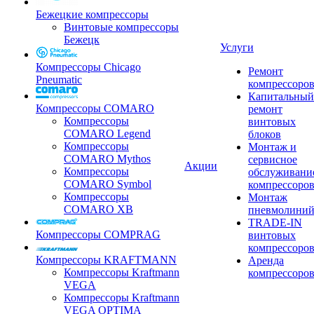
Бежецкие компрессоры
Винтовые компрессоры
Бежецк
Услуги
Компрессоры Chicago
Ремонт
Pneumatic
компрессоро
Капитальный
Компрессоры COMARO
ремонт
Компрессоры
винтовых
COMARO Legend
блоков
Компрессоры
Монтаж и
COMARO Mythos
сервисное
Акции
Компрессоры
обслуживани
COMARO Symbol
компрессоро
Компрессоры
Монтаж
COMARO XB
пневмолини
TRADE-IN
Компрессоры COMPRAG
винтовых
компрессоро
Компрессоры KRAFTMANN
Аренда
Компрессоры Kraftmann
компрессоро
VEGA
Компрессоры Kraftmann
VEGA OPTIMA