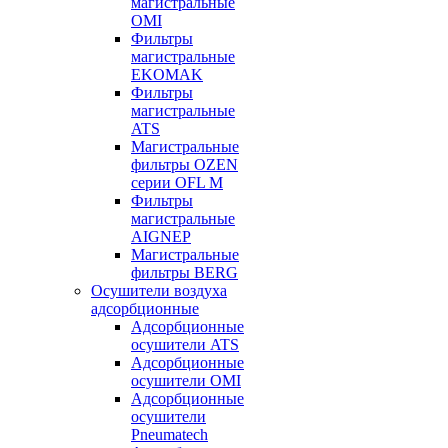
магистральные
OMI
Фильтры
магистральные
EKOMAK
Фильтры
магистральные
ATS
Магистральные
фильтры OZEN
серии OFL M
Фильтры
магистральные
AIGNEP
Магистральные
фильтры BERG
Осушители воздуха
адсорбционные
Адсорбционные
осушители ATS
Адсорбционные
осушители OMI
Адсорбционные
осушители
Pneumatech