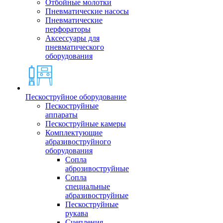
Отбойные молотки
Пневматические насосы
Пневматические
перфораторы
Аксессуары для
пневматического
оборудования
Пескоструйное оборудование
Пескоструйные
аппараты
Пескоструйные камеры
Комплектующие
абразивоструйного
оборудования
Сопла
аброзивоструйные
Сопла
специальные
абразивоструйные
Пескоструйные
рукава
Сцепления