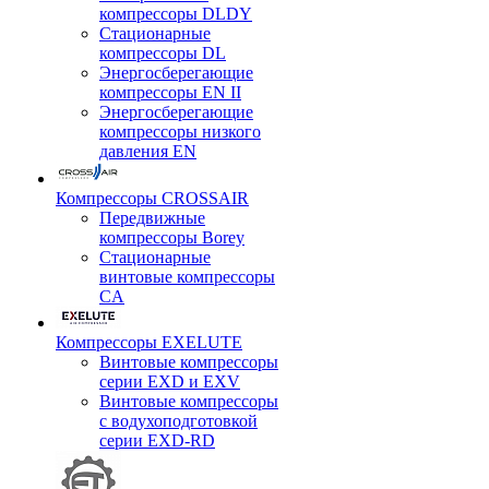
компрессоры DLDY
Стационарные
компрессоры DL
Энергосберегающие
компрессоры EN II
Энергосберегающие
компрессоры низкого
давления EN
Компрессоры CROSSAIR
Передвижные
компрессоры Borey
Стационарные
винтовые компрессоры
CA
Компрессоры EXELUTE
Винтовые компрессоры
серии EXD и EXV
Винтовые компрессоры
с водухоподготовкой
серии EXD-RD