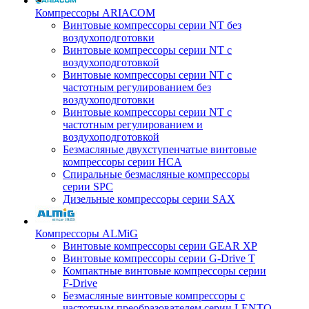
Компрессоры ARIACOM
Винтовые компрессоры серии NT без
воздухоподготовки
Винтовые компрессоры серии NT c
воздухоподготовкой
Винтовые компрессоры серии NT с
частотным регулированием без
воздухоподготовки
Винтовые компрессоры серии NT с
частотным регулированием и
воздухоподготовкой
Безмасляные двухступенчатые винтовые
компрессоры серии HCA
Спиральные безмасляные компрессоры
серии SPC
Дизельные компрессоры серии SAX
Компрессоры ALMiG
Винтовые компрессоры серии GEAR XP
Винтовые компрессоры серии G-Drive T
Компактные винтовые компрессоры серии
F-Drive
Безмасляные винтовые компрессоры с
частотным преобразователем серии LENTO