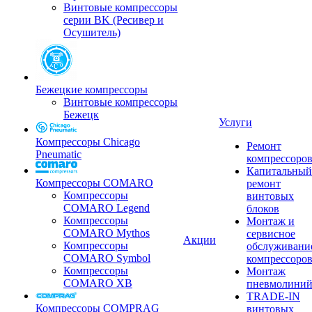
Винтовые компрессоры
серии BK (Ресивер и
Осушитель)
Бежецкие компрессоры
Винтовые компрессоры
Бежецк
Услуги
Компрессоры Chicago
Ремонт
Pneumatic
компрессоро
Капитальный
Компрессоры COMARO
ремонт
Компрессоры
винтовых
COMARO Legend
блоков
Компрессоры
Монтаж и
COMARO Mythos
сервисное
Акции
Компрессоры
обслуживани
COMARO Symbol
компрессоро
Компрессоры
Монтаж
COMARO XB
пневмолини
TRADE-IN
Компрессоры COMPRAG
винтовых