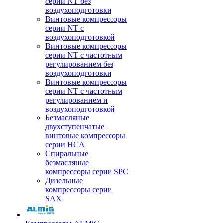
серии NT без
воздухоподготовки
Винтовые компрессоры
серии NT c
воздухоподготовкой
Винтовые компрессоры
серии NT с частотным
регулированием без
воздухоподготовки
Винтовые компрессоры
серии NT с частотным
регулированием и
воздухоподготовкой
Безмасляные
двухступенчатые
винтовые компрессоры
серии HCA
Спиральные
безмасляные
компрессоры серии SPC
Дизельные
компрессоры серии
SAX