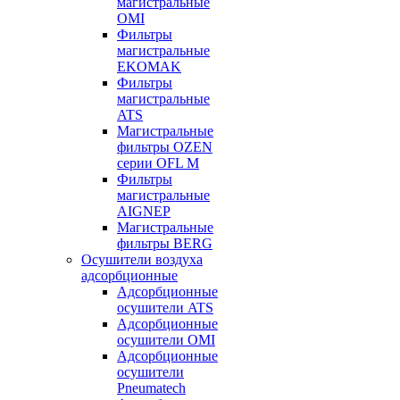
магистральные
OMI
Фильтры
магистральные
EKOMAK
Фильтры
магистральные
ATS
Магистральные
фильтры OZEN
серии OFL M
Фильтры
магистральные
AIGNEP
Магистральные
фильтры BERG
Осушители воздуха
адсорбционные
Адсорбционные
осушители ATS
Адсорбционные
осушители OMI
Адсорбционные
осушители
Pneumatech