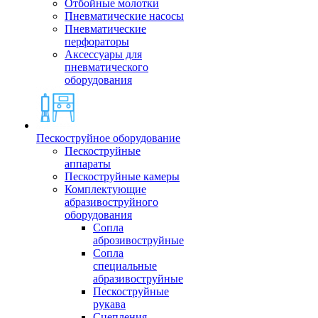
Отбойные молотки
Пневматические насосы
Пневматические
перфораторы
Аксессуары для
пневматического
оборудования
Пескоструйное оборудование
Пескоструйные
аппараты
Пескоструйные камеры
Комплектующие
абразивоструйного
оборудования
Сопла
аброзивоструйные
Сопла
специальные
абразивоструйные
Пескоструйные
рукава
Сцепления