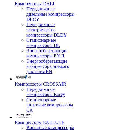
Компрессоры DALI
Передвижные
дизельные компрессоры
DLCY
Передвижные
электрические
компрессоры DLDY
Стационарные
компрессоры DL
Энергосберегающие
компрессоры EN II
Энергосберегающие
компрессоры низкого
давления EN
Компрессоры CROSSAIR
Передвижные
компрессоры Borey
Стационарные
винтовые компрессоры
CA
Компрессоры EXELUTE
Винтовые компрессоры