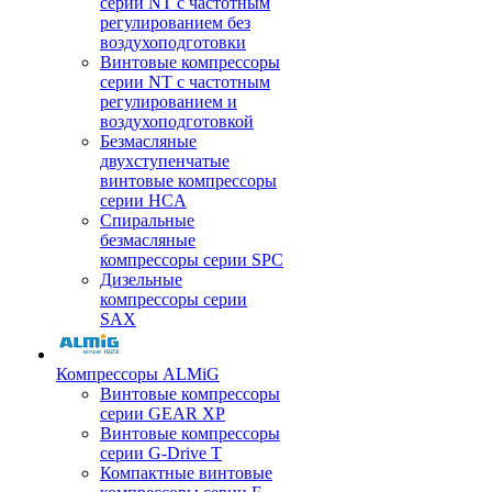
серии NT с частотным
регулированием без
воздухоподготовки
Винтовые компрессоры
серии NT с частотным
регулированием и
воздухоподготовкой
Безмасляные
двухступенчатые
винтовые компрессоры
серии HCA
Спиральные
безмасляные
компрессоры серии SPC
Дизельные
компрессоры серии
SAX
Компрессоры ALMiG
Винтовые компрессоры
серии GEAR XP
Винтовые компрессоры
серии G-Drive T
Компактные винтовые