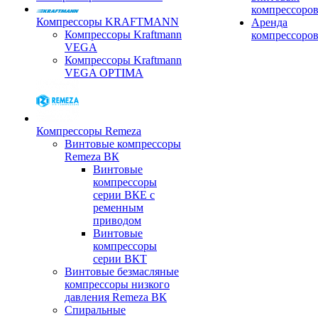
компрессоро
Компрессоры KRAFTMANN
Аренда
Компрессоры Kraftmann
компрессоро
VEGA
Компрессоры Kraftmann
VEGA OPTIMA
Компрессоры Remeza
Винтовые компрессоры
Remeza ВК
Винтовые
компрессоры
серии ВКЕ с
ременным
приводом
Винтовые
компрессоры
серии ВКТ
Винтовые безмасляные
компрессоры низкого
давления Remeza ВК
Спиральные