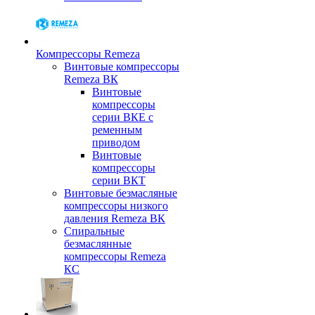
Компрессоры Remeza
Винтовые компрессоры
Remeza ВК
Винтовые
компрессоры
серии ВКЕ с
ременным
приводом
Винтовые
компрессоры
серии ВКТ
Винтовые безмасляные
компрессоры низкого
давления Remeza ВК
Спиральные
безмаслянные
компрессоры Remeza
КС