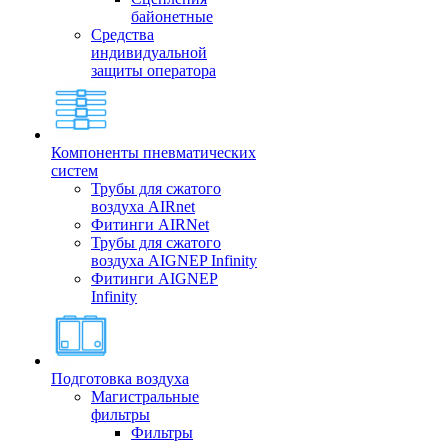
байонетные
Средства
индивидуальной
защиты оператора
Компоненты пневматических
систем
Трубы для сжатого
воздуха AIRnet
Фитинги AIRNet
Трубы для сжатого
воздуха AIGNEP Infinity
Фитинги AIGNEP
Infinity
Подготовка воздуха
Магистральные
фильтры
Фильтры