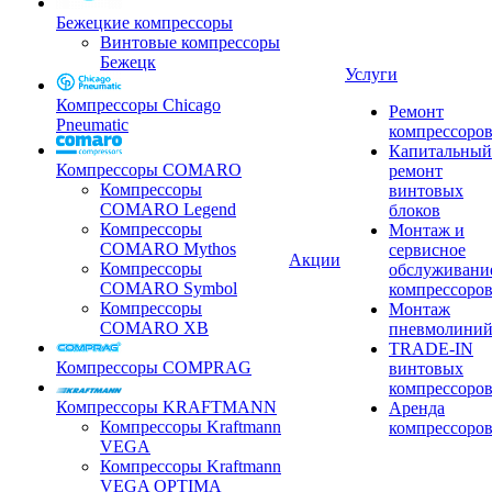
Бежецкие компрессоры
Винтовые компрессоры
Бежецк
Услуги
Компрессоры Chicago
Ремонт
Pneumatic
компрессоро
Капитальный
Компрессоры COMARO
ремонт
Компрессоры
винтовых
COMARO Legend
блоков
Компрессоры
Монтаж и
COMARO Mythos
сервисное
Акции
Компрессоры
обслуживани
COMARO Symbol
компрессоро
Компрессоры
Монтаж
COMARO XB
пневмолини
TRADE-IN
Компрессоры COMPRAG
винтовых
компрессоро
Компрессоры KRAFTMANN
Аренда
Компрессоры Kraftmann
компрессоро
VEGA
Компрессоры Kraftmann
VEGA OPTIMA