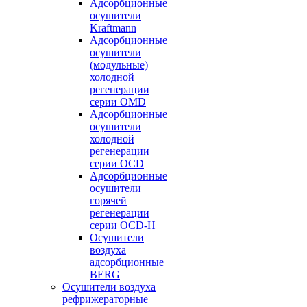
Адсорбционные
осушители
Kraftmann
Адсорбционные
осушители
(модульные)
холодной
регенерации
серии OMD
Адсорбционные
осушители
холодной
регенерации
серии OCD
Адсорбционные
осушители
горячей
регенерации
серии OСD-H
Осушители
воздуха
адсорбционные
BERG
Осушители воздуха
рефрижераторные