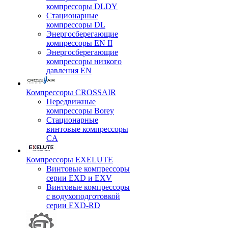
компрессоры DLDY
Стационарные
компрессоры DL
Энергосберегающие
компрессоры EN II
Энергосберегающие
компрессоры низкого
давления EN
Компрессоры CROSSAIR
Передвижные
компрессоры Borey
Стационарные
винтовые компрессоры
CA
Компрессоры EXELUTE
Винтовые компрессоры
серии EXD и EXV
Винтовые компрессоры
с водухоподготовкой
серии EXD-RD