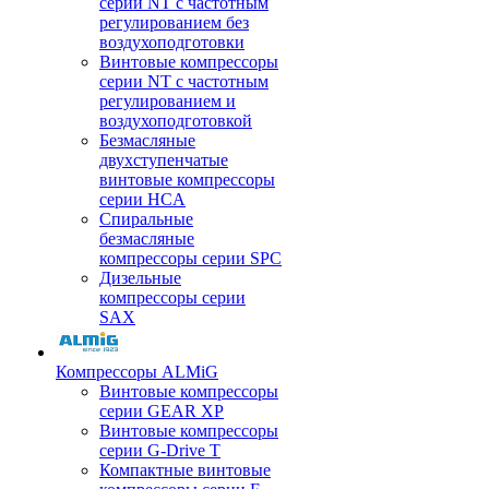
серии NT с частотным
регулированием без
воздухоподготовки
Винтовые компрессоры
серии NT с частотным
регулированием и
воздухоподготовкой
Безмасляные
двухступенчатые
винтовые компрессоры
серии HCA
Спиральные
безмасляные
компрессоры серии SPC
Дизельные
компрессоры серии
SAX
Компрессоры ALMiG
Винтовые компрессоры
серии GEAR XP
Винтовые компрессоры
серии G-Drive T
Компактные винтовые