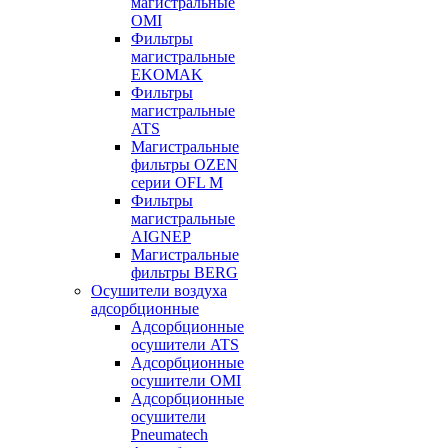
магистральные
OMI
Фильтры
магистральные
EKOMAK
Фильтры
магистральные
ATS
Магистральные
фильтры OZEN
серии OFL M
Фильтры
магистральные
AIGNEP
Магистральные
фильтры BERG
Осушители воздуха
адсорбционные
Адсорбционные
осушители ATS
Адсорбционные
осушители OMI
Адсорбционные
осушители
Pneumatech