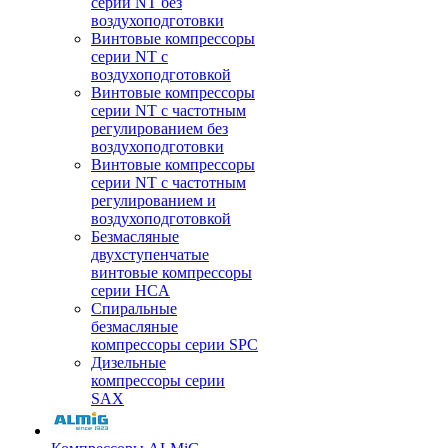
серии NT без
воздухоподготовки
Винтовые компрессоры
серии NT c
воздухоподготовкой
Винтовые компрессоры
серии NT с частотным
регулированием без
воздухоподготовки
Винтовые компрессоры
серии NT с частотным
регулированием и
воздухоподготовкой
Безмасляные
двухступенчатые
винтовые компрессоры
серии HCA
Спиральные
безмасляные
компрессоры серии SPC
Дизельные
компрессоры серии
SAX