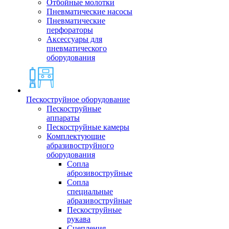
Отбойные молотки
Пневматические насосы
Пневматические
перфораторы
Аксессуары для
пневматического
оборудования
Пескоструйное оборудование
Пескоструйные
аппараты
Пескоструйные камеры
Комплектующие
абразивоструйного
оборудования
Сопла
аброзивоструйные
Сопла
специальные
абразивоструйные
Пескоструйные
рукава
Сцепления