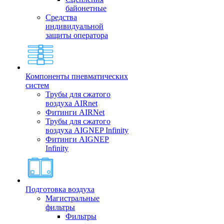
байонетные
Средства
индивидуальной
защиты оператора
Компоненты пневматических
систем
Трубы для сжатого
воздуха AIRnet
Фитинги AIRNet
Трубы для сжатого
воздуха AIGNEP Infinity
Фитинги AIGNEP
Infinity
Подготовка воздуха
Магистральные
фильтры
Фильтры