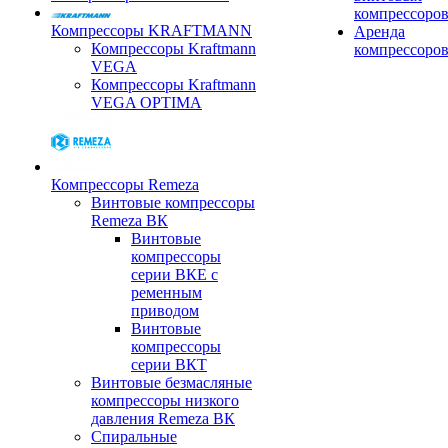
компрессоро
Компрессоры KRAFTMANN
Аренда
Компрессоры Kraftmann
компрессоро
VEGA
Компрессоры Kraftmann
VEGA OPTIMA
Компрессоры Remeza
Винтовые компрессоры
Remeza ВК
Винтовые
компрессоры
серии ВКЕ с
ременным
приводом
Винтовые
компрессоры
серии ВКТ
Винтовые безмасляные
компрессоры низкого
давления Remeza ВК
Спиральные