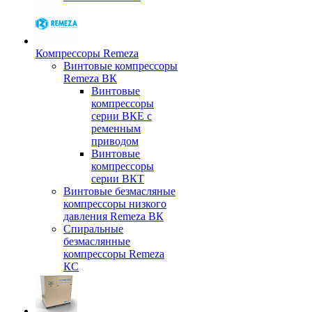
Компрессоры Remeza
Винтовые компрессоры
Remeza ВК
Винтовые
компрессоры
серии ВКЕ с
ременным
приводом
Винтовые
компрессоры
серии ВКТ
Винтовые безмасляные
компрессоры низкого
давления Remeza ВК
Спиральные
безмаслянные
компрессоры Remeza
КС