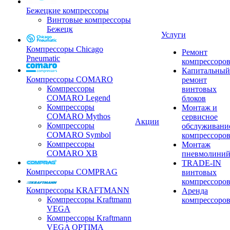
Бежецкие компрессоры
Винтовые компрессоры
Бежецк
Услуги
Компрессоры Chicago
Ремонт
Pneumatic
компрессоро
Капитальный
Компрессоры COMARO
ремонт
Компрессоры
винтовых
COMARO Legend
блоков
Компрессоры
Монтаж и
COMARO Mythos
сервисное
Акции
Компрессоры
обслуживани
COMARO Symbol
компрессоро
Компрессоры
Монтаж
COMARO XB
пневмолини
TRADE-IN
Компрессоры COMPRAG
винтовых
компрессоро
Компрессоры KRAFTMANN
Аренда
Компрессоры Kraftmann
компрессоро
VEGA
Компрессоры Kraftmann
VEGA OPTIMA