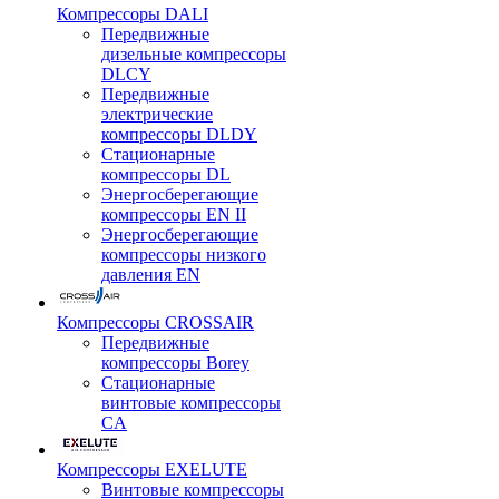
Компрессоры DALI
Передвижные
дизельные компрессоры
DLCY
Передвижные
электрические
компрессоры DLDY
Стационарные
компрессоры DL
Энергосберегающие
компрессоры EN II
Энергосберегающие
компрессоры низкого
давления EN
Компрессоры CROSSAIR
Передвижные
компрессоры Borey
Стационарные
винтовые компрессоры
CA
Компрессоры EXELUTE
Винтовые компрессоры