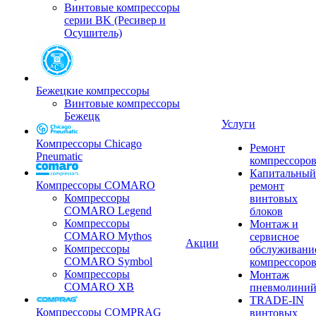
Винтовые компрессоры
серии BK (Ресивер и
Осушитель)
Бежецкие компрессоры
Винтовые компрессоры
Бежецк
Услуги
Компрессоры Chicago
Ремонт
Pneumatic
компрессоро
Капитальный
Компрессоры COMARO
ремонт
Компрессоры
винтовых
COMARO Legend
блоков
Компрессоры
Монтаж и
COMARO Mythos
сервисное
Акции
Компрессоры
обслуживани
COMARO Symbol
компрессоро
Компрессоры
Монтаж
COMARO XB
пневмолини
TRADE-IN
Компрессоры COMPRAG
винтовых