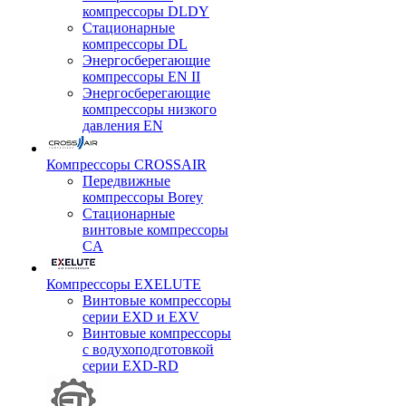
компрессоры DLDY
Стационарные
компрессоры DL
Энергосберегающие
компрессоры EN II
Энергосберегающие
компрессоры низкого
давления EN
Компрессоры CROSSAIR
Передвижные
компрессоры Borey
Стационарные
винтовые компрессоры
CA
Компрессоры EXELUTE
Винтовые компрессоры
серии EXD и EXV
Винтовые компрессоры
с водухоподготовкой
серии EXD-RD