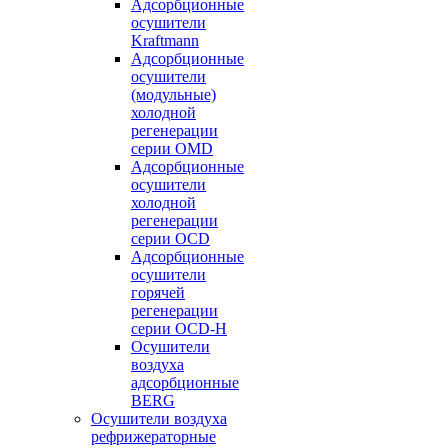
Адсорбционные
осушители
Kraftmann
Адсорбционные
осушители
(модульные)
холодной
регенерации
серии OMD
Адсорбционные
осушители
холодной
регенерации
серии OCD
Адсорбционные
осушители
горячей
регенерации
серии OСD-H
Осушители
воздуха
адсорбционные
BERG
Осушители воздуха
рефрижераторные