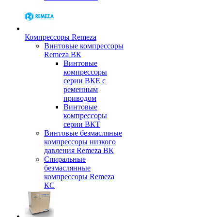
Компрессоры Remeza
Винтовые компрессоры
Remeza ВК
Винтовые
компрессоры
серии ВКЕ с
ременным
приводом
Винтовые
компрессоры
серии ВКТ
Винтовые безмасляные
компрессоры низкого
давления Remeza ВК
Спиральные
безмаслянные
компрессоры Remeza
КС