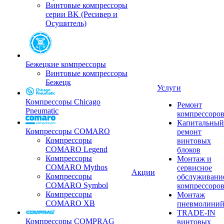
Винтовые компрессоры
серии BK (Ресивер и
Осушитель)
Бежецкие компрессоры
Винтовые компрессоры
Бежецк
Услуги
Компрессоры Chicago
Ремонт
Pneumatic
компрессоро
Капитальный
Компрессоры COMARO
ремонт
Компрессоры
винтовых
COMARO Legend
блоков
Компрессоры
Монтаж и
COMARO Mythos
сервисное
Акции
Компрессоры
обслуживани
COMARO Symbol
компрессоро
Компрессоры
Монтаж
COMARO XB
пневмолини
TRADE-IN
Компрессоры COMPRAG
винтовых