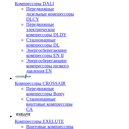
Компрессоры DALI
Передвижные
дизельные компрессоры
DLCY
Передвижные
электрические
компрессоры DLDY
Стационарные
компрессоры DL
Энергосберегающие
компрессоры EN II
Энергосберегающие
компрессоры низкого
давления EN
Компрессоры CROSSAIR
Передвижные
компрессоры Borey
Стационарные
винтовые компрессоры
CA
Компрессоры EXELUTE
Винтовые компрессоры