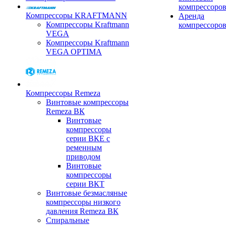
компрессоро
Компрессоры KRAFTMANN
Аренда
Компрессоры Kraftmann
компрессоро
VEGA
Компрессоры Kraftmann
VEGA OPTIMA
Компрессоры Remeza
Винтовые компрессоры
Remeza ВК
Винтовые
компрессоры
серии ВКЕ с
ременным
приводом
Винтовые
компрессоры
серии ВКТ
Винтовые безмасляные
компрессоры низкого
давления Remeza ВК
Спиральные