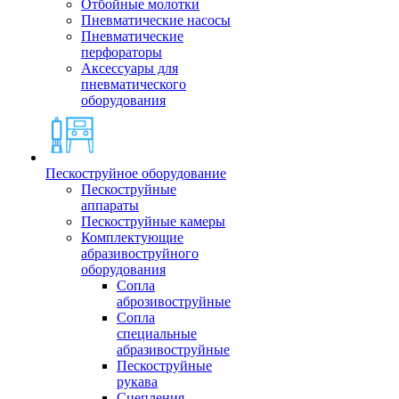
Отбойные молотки
Пневматические насосы
Пневматические
перфораторы
Аксессуары для
пневматического
оборудования
Пескоструйное оборудование
Пескоструйные
аппараты
Пескоструйные камеры
Комплектующие
абразивоструйного
оборудования
Сопла
аброзивоструйные
Сопла
специальные
абразивоструйные
Пескоструйные
рукава
Сцепления