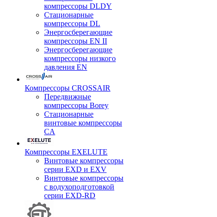
компрессоры DLDY
Стационарные
компрессоры DL
Энергосберегающие
компрессоры EN II
Энергосберегающие
компрессоры низкого
давления EN
Компрессоры CROSSAIR
Передвижные
компрессоры Borey
Стационарные
винтовые компрессоры
CA
Компрессоры EXELUTE
Винтовые компрессоры
серии EXD и EXV
Винтовые компрессоры
с водухоподготовкой
серии EXD-RD