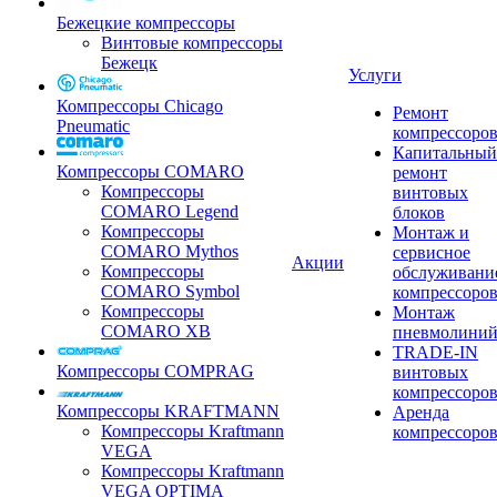
Бежецкие компрессоры
Винтовые компрессоры
Бежецк
Услуги
Компрессоры Chicago
Ремонт
Pneumatic
компрессоро
Капитальный
Компрессоры COMARO
ремонт
Компрессоры
винтовых
COMARO Legend
блоков
Компрессоры
Монтаж и
COMARO Mythos
сервисное
Акции
Компрессоры
обслуживани
COMARO Symbol
компрессоро
Компрессоры
Монтаж
COMARO XB
пневмолини
TRADE-IN
Компрессоры COMPRAG
винтовых
компрессоро
Компрессоры KRAFTMANN
Аренда
Компрессоры Kraftmann
компрессоро
VEGA
Компрессоры Kraftmann
VEGA OPTIMA