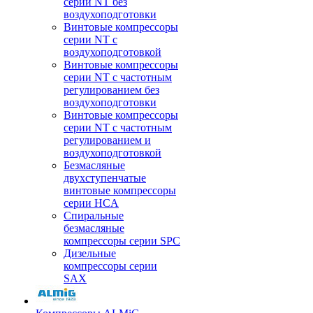
серии NT без
воздухоподготовки
Винтовые компрессоры
серии NT c
воздухоподготовкой
Винтовые компрессоры
серии NT с частотным
регулированием без
воздухоподготовки
Винтовые компрессоры
серии NT с частотным
регулированием и
воздухоподготовкой
Безмасляные
двухступенчатые
винтовые компрессоры
серии HCA
Спиральные
безмасляные
компрессоры серии SPC
Дизельные
компрессоры серии
SAX