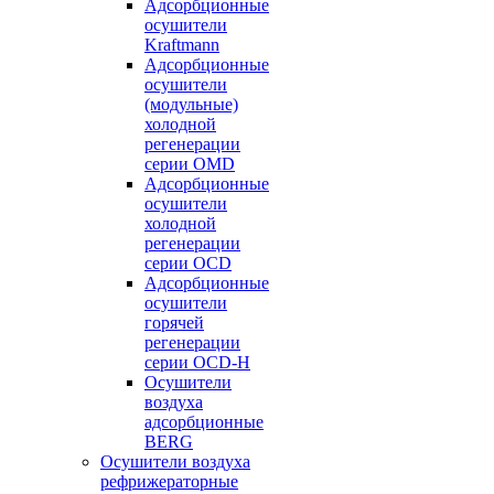
Адсорбционные
осушители
Kraftmann
Адсорбционные
осушители
(модульные)
холодной
регенерации
серии OMD
Адсорбционные
осушители
холодной
регенерации
серии OCD
Адсорбционные
осушители
горячей
регенерации
серии OСD-H
Осушители
воздуха
адсорбционные
BERG
Осушители воздуха
рефрижераторные