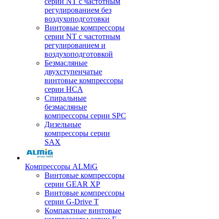
серии NT с частотным
регулированием без
воздухоподготовки
Винтовые компрессоры
серии NT с частотным
регулированием и
воздухоподготовкой
Безмасляные
двухступенчатые
винтовые компрессоры
серии HCA
Спиральные
безмасляные
компрессоры серии SPC
Дизельные
компрессоры серии
SAX
Компрессоры ALMiG
Винтовые компрессоры
серии GEAR XP
Винтовые компрессоры
серии G-Drive T
Компактные винтовые