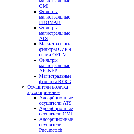
магистральные
OMI
Фильтры
магистральные
EKOMAK
Фильтры
магистральные
ATS
Магистральные
фильтры OZEN
серии OFL M
Фильтры
магистральные
AIGNEP
Магистральные
фильтры BERG
Осушители воздуха
адсорбционные
Адсорбционные
осушители ATS
Адсорбционные
осушители OMI
Адсорбционные
осушители
Pneumatech