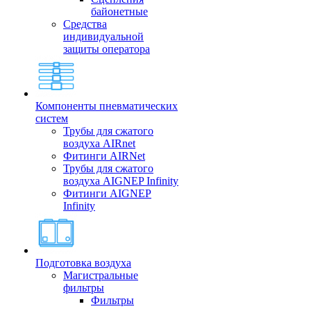
байонетные
Средства
индивидуальной
защиты оператора
Компоненты пневматических
систем
Трубы для сжатого
воздуха AIRnet
Фитинги AIRNet
Трубы для сжатого
воздуха AIGNEP Infinity
Фитинги AIGNEP
Infinity
Подготовка воздуха
Магистральные
фильтры
Фильтры