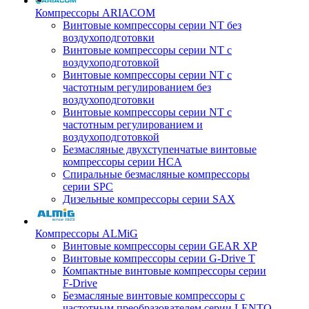
Компрессоры ARIACOM
Винтовые компрессоры серии NT без
воздухоподготовки
Винтовые компрессоры серии NT c
воздухоподготовкой
Винтовые компрессоры серии NT с
частотным регулированием без
воздухоподготовки
Винтовые компрессоры серии NT с
частотным регулированием и
воздухоподготовкой
Безмасляные двухступенчатые винтовые
компрессоры серии HCA
Спиральные безмасляные компрессоры
серии SPC
Дизельные компрессоры серии SAX
Компрессоры ALMiG
Винтовые компрессоры серии GEAR XP
Винтовые компрессоры серии G-Drive T
Компактные винтовые компрессоры серии
F-Drive
Безмасляные винтовые компрессоры с
частотным преобразователем серии LENTO