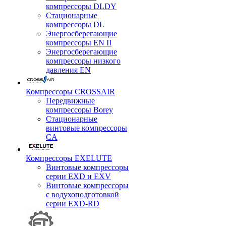
компрессоры DLDY
Стационарные
компрессоры DL
Энергосберегающие
компрессоры EN II
Энергосберегающие
компрессоры низкого
давления EN
Компрессоры CROSSAIR
Передвижные
компрессоры Borey
Стационарные
винтовые компрессоры
CA
Компрессоры EXELUTE
Винтовые компрессоры
серии EXD и EXV
Винтовые компрессоры
с водухоподготовкой
серии EXD-RD