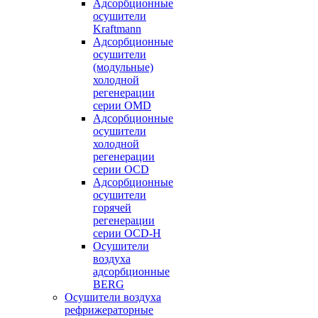
Адсорбционные
осушители
Kraftmann
Адсорбционные
осушители
(модульные)
холодной
регенерации
серии OMD
Адсорбционные
осушители
холодной
регенерации
серии OCD
Адсорбционные
осушители
горячей
регенерации
серии OСD-H
Осушители
воздуха
адсорбционные
BERG
Осушители воздуха
рефрижераторные