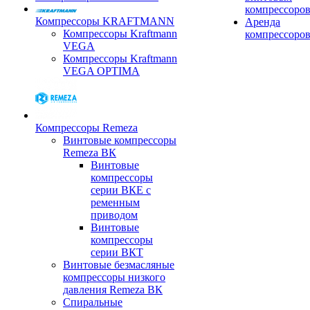
компрессоро
Компрессоры KRAFTMANN
Аренда
Компрессоры Kraftmann
компрессоро
VEGA
Компрессоры Kraftmann
VEGA OPTIMA
Компрессоры Remeza
Винтовые компрессоры
Remeza ВК
Винтовые
компрессоры
серии ВКЕ с
ременным
приводом
Винтовые
компрессоры
серии ВКТ
Винтовые безмасляные
компрессоры низкого
давления Remeza ВК
Спиральные