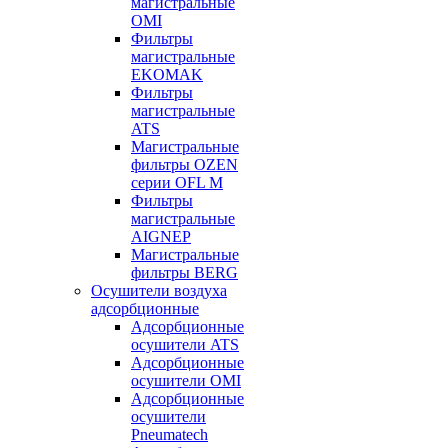
магистральные
OMI
Фильтры
магистральные
EKOMAK
Фильтры
магистральные
ATS
Магистральные
фильтры OZEN
серии OFL M
Фильтры
магистральные
AIGNEP
Магистральные
фильтры BERG
Осушители воздуха
адсорбционные
Адсорбционные
осушители ATS
Адсорбционные
осушители OMI
Адсорбционные
осушители
Pneumatech