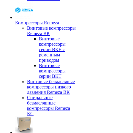
Компрессоры Remeza
Винтовые компрессоры
Remeza ВК
Винтовые
компрессоры
серии ВКЕ с
ременным
приводом
Винтовые
компрессоры
серии ВКТ
Винтовые безмасляные
компрессоры низкого
давления Remeza ВК
Спиральные
безмаслянные
компрессоры Remeza
КС