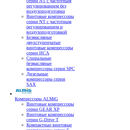
серии NT с частотным
регулированием без
воздухоподготовки
Винтовые компрессоры
серии NT с частотным
регулированием и
воздухоподготовкой
Безмасляные
двухступенчатые
винтовые компрессоры
серии HCA
Спиральные
безмасляные
компрессоры серии SPC
Дизельные
компрессоры серии
SAX
Компрессоры ALMiG
Винтовые компрессоры
серии GEAR XP
Винтовые компрессоры
серии G-Drive T
Компактные винтовые