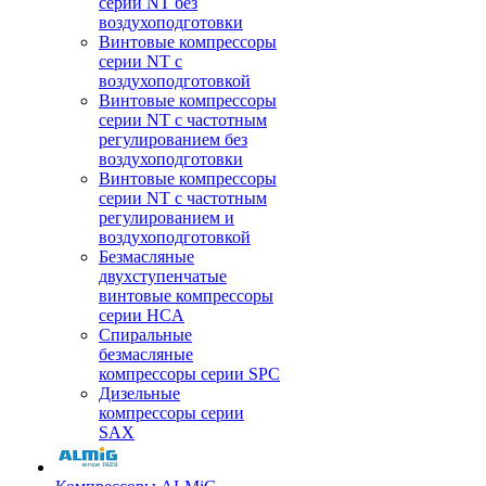
серии NT без
воздухоподготовки
Винтовые компрессоры
серии NT c
воздухоподготовкой
Винтовые компрессоры
серии NT с частотным
регулированием без
воздухоподготовки
Винтовые компрессоры
серии NT с частотным
регулированием и
воздухоподготовкой
Безмасляные
двухступенчатые
винтовые компрессоры
серии HCA
Спиральные
безмасляные
компрессоры серии SPC
Дизельные
компрессоры серии
SAX