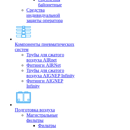
байонетные
Средства
индивидуальной
защиты оператора
Компоненты пневматических
систем
Трубы для сжатого
воздуха AIRnet
Фитинги AIRNet
Трубы для сжатого
воздуха AIGNEP Infinity
Фитинги AIGNEP
Infinity
Подготовка воздуха
Магистральные
фильтры
Фильтры