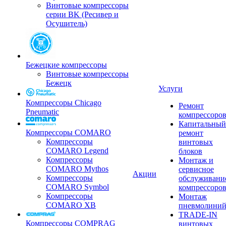
Винтовые компрессоры
серии BK (Ресивер и
Осушитель)
Бежецкие компрессоры
Винтовые компрессоры
Бежецк
Услуги
Компрессоры Chicago
Ремонт
Pneumatic
компрессоро
Капитальный
Компрессоры COMARO
ремонт
Компрессоры
винтовых
COMARO Legend
блоков
Компрессоры
Монтаж и
COMARO Mythos
сервисное
Акции
Компрессоры
обслуживани
COMARO Symbol
компрессоро
Компрессоры
Монтаж
COMARO XB
пневмолини
TRADE-IN
Компрессоры COMPRAG
винтовых