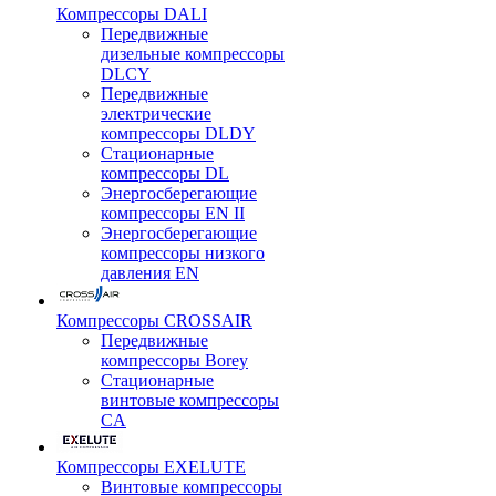
Компрессоры DALI
Передвижные
дизельные компрессоры
DLCY
Передвижные
электрические
компрессоры DLDY
Стационарные
компрессоры DL
Энергосберегающие
компрессоры EN II
Энергосберегающие
компрессоры низкого
давления EN
Компрессоры CROSSAIR
Передвижные
компрессоры Borey
Стационарные
винтовые компрессоры
CA
Компрессоры EXELUTE
Винтовые компрессоры