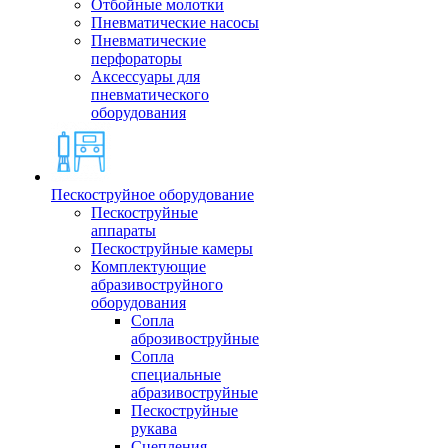
Отбойные молотки
Пневматические насосы
Пневматические
перфораторы
Аксессуары для
пневматического
оборудования
Пескоструйное оборудование
Пескоструйные
аппараты
Пескоструйные камеры
Комплектующие
абразивоструйного
оборудования
Сопла
аброзивоструйные
Сопла
специальные
абразивоструйные
Пескоструйные
рукава
Сцепления