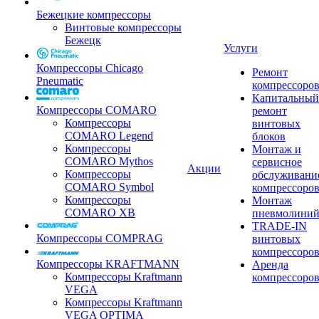
Бежецкие компрессоры
Винтовые компрессоры
Бежецк
Услуги
Компрессоры Chicago
Ремонт
Pneumatic
компрессоро
Капитальный
Компрессоры COMARO
ремонт
Компрессоры
винтовых
COMARO Legend
блоков
Компрессоры
Монтаж и
COMARO Mythos
сервисное
Акции
Компрессоры
обслуживани
COMARO Symbol
компрессоро
Компрессоры
Монтаж
COMARO XB
пневмолини
TRADE-IN
Компрессоры COMPRAG
винтовых
компрессоро
Компрессоры KRAFTMANN
Аренда
Компрессоры Kraftmann
компрессоро
VEGA
Компрессоры Kraftmann
VEGA OPTIMA