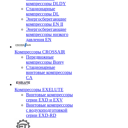
компрессоры DLDY
Стационарные
компрессоры DL
Энергосберегающие
компрессоры EN II
Энергосберегающие
компрессоры низкого
давления EN
Компрессоры CROSSAIR
Передвижные
компрессоры Borey
Стационарные
винтовые компрессоры
CA
Компрессоры EXELUTE
Винтовые компрессоры
серии EXD и EXV
Винтовые компрессоры
с водухоподготовкой
серии EXD-RD