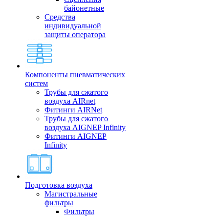
байонетные
Средства
индивидуальной
защиты оператора
Компоненты пневматических
систем
Трубы для сжатого
воздуха AIRnet
Фитинги AIRNet
Трубы для сжатого
воздуха AIGNEP Infinity
Фитинги AIGNEP
Infinity
Подготовка воздуха
Магистральные
фильтры
Фильтры