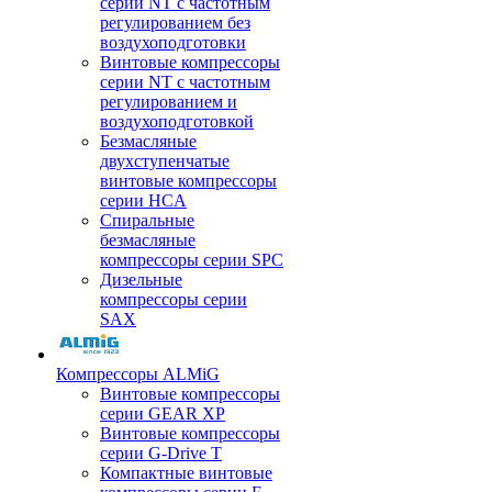
серии NT с частотным
регулированием без
воздухоподготовки
Винтовые компрессоры
серии NT с частотным
регулированием и
воздухоподготовкой
Безмасляные
двухступенчатые
винтовые компрессоры
серии HCA
Спиральные
безмасляные
компрессоры серии SPC
Дизельные
компрессоры серии
SAX
Компрессоры ALMiG
Винтовые компрессоры
серии GEAR XP
Винтовые компрессоры
серии G-Drive T
Компактные винтовые