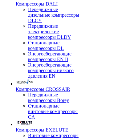
Компрессоры DALI
Передвижные
дизельные компрессоры
DLCY
Передвижные
электрические
компрессоры DLDY
Стационарные
компрессоры DL
Энергосберегающие
компрессоры EN II
Энергосберегающие
компрессоры низкого
давления EN
Компрессоры CROSSAIR
Передвижные
компрессоры Borey
Стационарные
винтовые компрессоры
CA
Компрессоры EXELUTE
Винтовые компрессоры