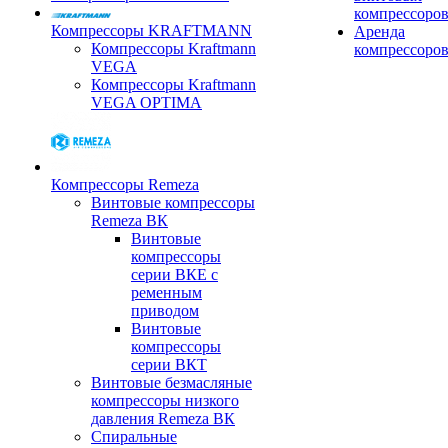
компрессоро
Компрессоры KRAFTMANN
Аренда
Компрессоры Kraftmann
компрессоро
VEGA
Компрессоры Kraftmann
VEGA OPTIMA
Компрессоры Remeza
Винтовые компрессоры
Remeza ВК
Винтовые
компрессоры
серии ВКЕ с
ременным
приводом
Винтовые
компрессоры
серии ВКТ
Винтовые безмасляные
компрессоры низкого
давления Remeza ВК
Спиральные