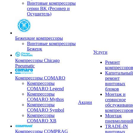
Винтовые компрессоры
серии BK (Ресивер и
Осушитель)
Бежецкие компрессоры
Винтовые компрессоры
Бежецк
Услуги
Компрессоры Chicago
Ремонт
Pneumatic
компрессоро
Капитальный
Компрессоры COMARO
ремонт
Компрессоры
винтовых
COMARO Legend
блоков
Компрессоры
Монтаж и
COMARO Mythos
сервисное
Акции
Компрессоры
обслуживани
COMARO Symbol
компрессоро
Компрессоры
Монтаж
COMARO XB
пневмолини
TRADE-IN
Компрессоры COMPRAG
винтовых