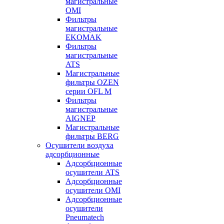
магистральные
OMI
Фильтры
магистральные
EKOMAK
Фильтры
магистральные
ATS
Магистральные
фильтры OZEN
серии OFL M
Фильтры
магистральные
AIGNEP
Магистральные
фильтры BERG
Осушители воздуха
адсорбционные
Адсорбционные
осушители ATS
Адсорбционные
осушители OMI
Адсорбционные
осушители
Pneumatech