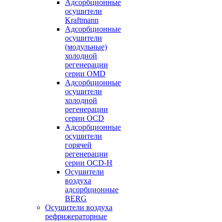
Адсорбционные
осушители
Kraftmann
Адсорбционные
осушители
(модульные)
холодной
регенерации
серии OMD
Адсорбционные
осушители
холодной
регенерации
серии OCD
Адсорбционные
осушители
горячей
регенерации
серии OСD-H
Осушители
воздуха
адсорбционные
BERG
Осушители воздуха
рефрижераторные