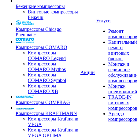
Бежецкие компрессоры
Винтовые компрессоры
Бежецк
Услуги
Компрессоры Chicago
Ремонт
Pneumatic
компрессоро
Капитальный
Компрессоры COMARO
ремонт
Компрессоры
винтовых
COMARO Legend
блоков
Компрессоры
Монтаж и
COMARO Mythos
сервисное
Акции
Компрессоры
обслуживани
COMARO Symbol
компрессоро
Компрессоры
Монтаж
COMARO XB
пневмолини
TRADE-IN
Компрессоры COMPRAG
винтовых
компрессоро
Компрессоры KRAFTMANN
Аренда
Компрессоры Kraftmann
компрессоро
VEGA
Компрессоры Kraftmann
VEGA OPTIMA