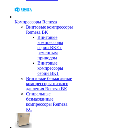
Компрессоры Remeza
Винтовые компрессоры
Remeza ВК
Винтовые
компрессоры
серии ВКЕ с
ременным
приводом
Винтовые
компрессоры
серии ВКТ
Винтовые безмасляные
компрессоры низкого
давления Remeza ВК
Спиральные
безмаслянные
компрессоры Remeza
КС