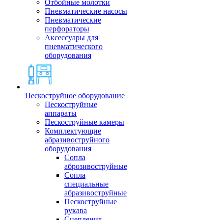
Отбойные молотки
Пневматические насосы
Пневматические
перфораторы
Аксессуары для
пневматического
оборудования
Пескоструйное оборудование
Пескоструйные
аппараты
Пескоструйные камеры
Комплектующие
абразивоструйного
оборудования
Сопла
аброзивоструйные
Сопла
специальные
абразивоструйные
Пескоструйные
рукава
Сцепления