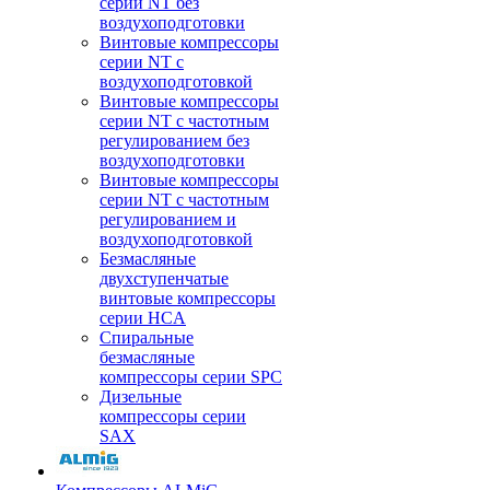
серии NT без
воздухоподготовки
Винтовые компрессоры
серии NT c
воздухоподготовкой
Винтовые компрессоры
серии NT с частотным
регулированием без
воздухоподготовки
Винтовые компрессоры
серии NT с частотным
регулированием и
воздухоподготовкой
Безмасляные
двухступенчатые
винтовые компрессоры
серии HCA
Спиральные
безмасляные
компрессоры серии SPC
Дизельные
компрессоры серии
SAX