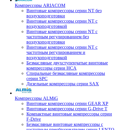
Компрессоры ARIACOM
Винтовые компрессоры серии NT без
воздухоподготовки
Винтовые компрессоры серии NT c
воздухоподготовкой
Винтовые компрессоры серии NT с
частотным регулированием без
воздухоподготовки
Винтовые компрессоры серии NT с
частотным регулированием и
воздухоподготовкой
Безмасляные двухступенчатые винтовые
компрессоры серии HCA
Спиральные безмасляные компрессоры
серии SPC
Дизельные компрессоры серии SAX
Компрессоры ALMiG
Винтовые компрессоры серии GEAR XP
Винтовые компрессоры серии G-Drive T
Компактные винтовые компрессоры серии
F-Drive
Безмасляные винтовые компрессоры с
частотным преобразователем серии LENTO