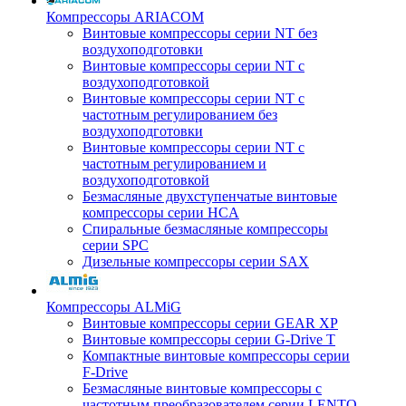
Компрессоры ARIACOM
Винтовые компрессоры серии NT без
воздухоподготовки
Винтовые компрессоры серии NT c
воздухоподготовкой
Винтовые компрессоры серии NT с
частотным регулированием без
воздухоподготовки
Винтовые компрессоры серии NT с
частотным регулированием и
воздухоподготовкой
Безмасляные двухступенчатые винтовые
компрессоры серии HCA
Спиральные безмасляные компрессоры
серии SPC
Дизельные компрессоры серии SAX
Компрессоры ALMiG
Винтовые компрессоры серии GEAR XP
Винтовые компрессоры серии G-Drive T
Компактные винтовые компрессоры серии
F-Drive
Безмасляные винтовые компрессоры с
частотным преобразователем серии LENTO