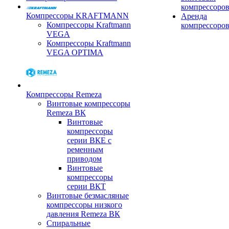
компрессоро
Компрессоры KRAFTMANN
Аренда
Компрессоры Kraftmann
компрессоро
VEGA
Компрессоры Kraftmann
VEGA OPTIMA
Компрессоры Remeza
Винтовые компрессоры
Remeza ВК
Винтовые
компрессоры
серии ВКЕ с
ременным
приводом
Винтовые
компрессоры
серии ВКТ
Винтовые безмасляные
компрессоры низкого
давления Remeza ВК
Спиральные