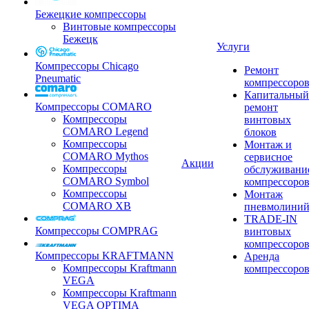
Бежецкие компрессоры
Винтовые компрессоры
Бежецк
Услуги
Компрессоры Chicago
Ремонт
Pneumatic
компрессоро
Капитальный
Компрессоры COMARO
ремонт
Компрессоры
винтовых
COMARO Legend
блоков
Компрессоры
Монтаж и
COMARO Mythos
сервисное
Акции
Компрессоры
обслуживани
COMARO Symbol
компрессоро
Компрессоры
Монтаж
COMARO XB
пневмолини
TRADE-IN
Компрессоры COMPRAG
винтовых
компрессоро
Компрессоры KRAFTMANN
Аренда
Компрессоры Kraftmann
компрессоро
VEGA
Компрессоры Kraftmann
VEGA OPTIMA