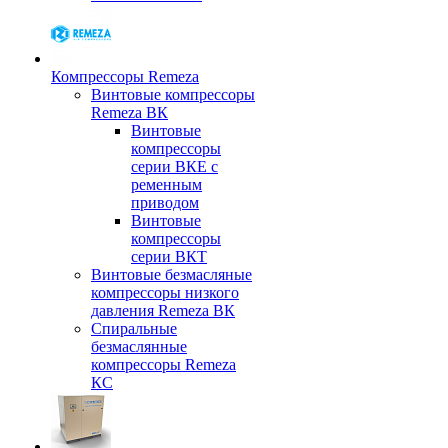
Компрессоры Remeza
Винтовые компрессоры
Remeza ВК
Винтовые
компрессоры
серии ВКЕ с
ременным
приводом
Винтовые
компрессоры
серии ВКТ
Винтовые безмасляные
компрессоры низкого
давления Remeza ВК
Спиральные
безмаслянные
компрессоры Remeza
КС