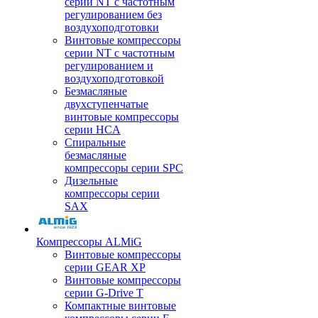
серии NT с частотным
регулированием без
воздухоподготовки
Винтовые компрессоры
серии NT с частотным
регулированием и
воздухоподготовкой
Безмасляные
двухступенчатые
винтовые компрессоры
серии HCA
Спиральные
безмасляные
компрессоры серии SPC
Дизельные
компрессоры серии
SAX
Компрессоры ALMiG
Винтовые компрессоры
серии GEAR XP
Винтовые компрессоры
серии G-Drive T
Компактные винтовые