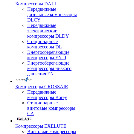
Компрессоры DALI
Передвижные
дизельные компрессоры
DLCY
Передвижные
электрические
компрессоры DLDY
Стационарные
компрессоры DL
Энергосберегающие
компрессоры EN II
Энергосберегающие
компрессоры низкого
давления EN
Компрессоры CROSSAIR
Передвижные
компрессоры Borey
Стационарные
винтовые компрессоры
CA
Компрессоры EXELUTE
Винтовые компрессоры