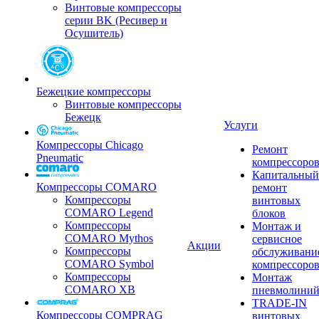
Винтовые компрессоры
серии BK (Ресивер и
Осушитель)
Бежецкие компрессоры
Винтовые компрессоры
Бежецк
Услуги
Компрессоры Chicago
Ремонт
Pneumatic
компрессоро
Капитальный
Компрессоры COMARO
ремонт
Компрессоры
винтовых
COMARO Legend
блоков
Компрессоры
Монтаж и
COMARO Mythos
сервисное
Акции
Компрессоры
обслуживани
COMARO Symbol
компрессоро
Компрессоры
Монтаж
COMARO XB
пневмолини
TRADE-IN
Компрессоры COMPRAG
винтовых