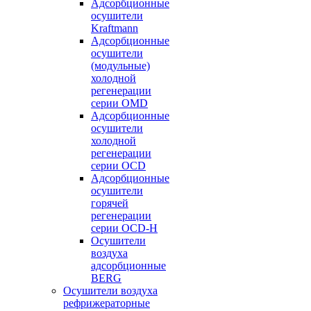
Адсорбционные
осушители
Kraftmann
Адсорбционные
осушители
(модульные)
холодной
регенерации
серии OMD
Адсорбционные
осушители
холодной
регенерации
серии OCD
Адсорбционные
осушители
горячей
регенерации
серии OСD-H
Осушители
воздуха
адсорбционные
BERG
Осушители воздуха
рефрижераторные