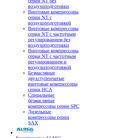
серии NT без
воздухоподготовки
Винтовые компрессоры
серии NT c
воздухоподготовкой
Винтовые компрессоры
серии NT с частотным
регулированием без
воздухоподготовки
Винтовые компрессоры
серии NT с частотным
регулированием и
воздухоподготовкой
Безмасляные
двухступенчатые
винтовые компрессоры
серии HCA
Спиральные
безмасляные
компрессоры серии SPC
Дизельные
компрессоры серии
SAX