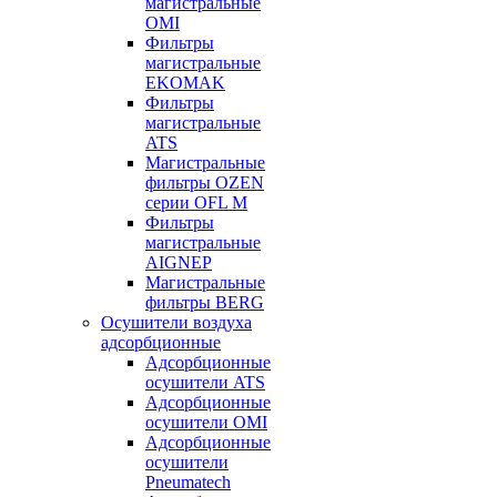
магистральные
OMI
Фильтры
магистральные
EKOMAK
Фильтры
магистральные
ATS
Магистральные
фильтры OZEN
серии OFL M
Фильтры
магистральные
AIGNEP
Магистральные
фильтры BERG
Осушители воздуха
адсорбционные
Адсорбционные
осушители ATS
Адсорбционные
осушители OMI
Адсорбционные
осушители
Pneumatech