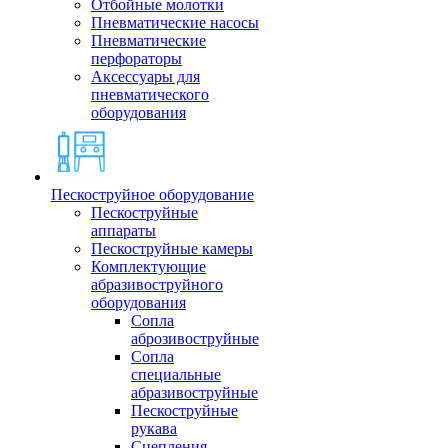
Отбойные молотки
Пневматические насосы
Пневматические
перфораторы
Аксессуары для
пневматического
оборудования
Пескоструйное оборудование
Пескоструйные
аппараты
Пескоструйные камеры
Комплектующие
абразивоструйного
оборудования
Сопла
аброзивоструйные
Сопла
специальные
абразивоструйные
Пескоструйные
рукава
Сцепления