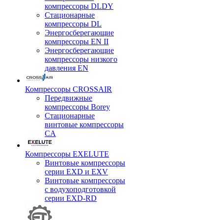
компрессоры DLDY
Стационарные
компрессоры DL
Энергосберегающие
компрессоры EN II
Энергосберегающие
компрессоры низкого
давления EN
Компрессоры CROSSAIR
Передвижные
компрессоры Borey
Стационарные
винтовые компрессоры
CA
Компрессоры EXELUTE
Винтовые компрессоры
серии EXD и EXV
Винтовые компрессоры
с водухоподготовкой
серии EXD-RD