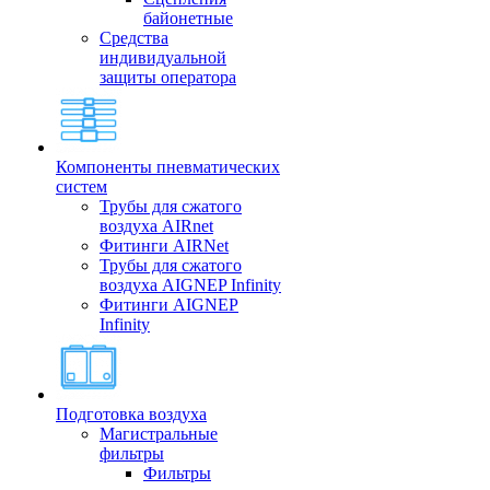
байонетные
Средства
индивидуальной
защиты оператора
Компоненты пневматических
систем
Трубы для сжатого
воздуха AIRnet
Фитинги AIRNet
Трубы для сжатого
воздуха AIGNEP Infinity
Фитинги AIGNEP
Infinity
Подготовка воздуха
Магистральные
фильтры
Фильтры