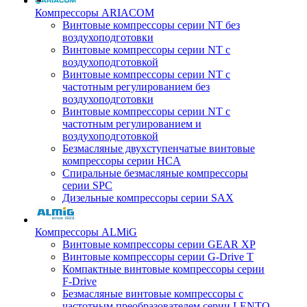
Компрессоры ARIACOM
Винтовые компрессоры серии NT без
воздухоподготовки
Винтовые компрессоры серии NT c
воздухоподготовкой
Винтовые компрессоры серии NT с
частотным регулированием без
воздухоподготовки
Винтовые компрессоры серии NT с
частотным регулированием и
воздухоподготовкой
Безмасляные двухступенчатые винтовые
компрессоры серии HCA
Спиральные безмасляные компрессоры
серии SPC
Дизельные компрессоры серии SAX
Компрессоры ALMiG
Винтовые компрессоры серии GEAR XP
Винтовые компрессоры серии G-Drive T
Компактные винтовые компрессоры серии
F-Drive
Безмасляные винтовые компрессоры с
частотным преобразователем серии LENTO