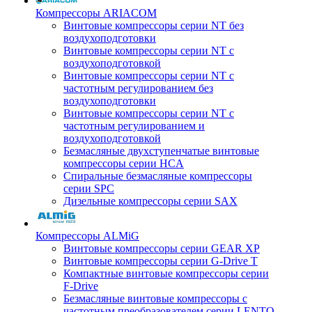
Компрессоры ARIACOM
Винтовые компрессоры серии NT без
воздухоподготовки
Винтовые компрессоры серии NT c
воздухоподготовкой
Винтовые компрессоры серии NT с
частотным регулированием без
воздухоподготовки
Винтовые компрессоры серии NT с
частотным регулированием и
воздухоподготовкой
Безмасляные двухступенчатые винтовые
компрессоры серии HCA
Спиральные безмасляные компрессоры
серии SPC
Дизельные компрессоры серии SAX
Компрессоры ALMiG
Винтовые компрессоры серии GEAR XP
Винтовые компрессоры серии G-Drive T
Компактные винтовые компрессоры серии
F-Drive
Безмасляные винтовые компрессоры с
частотным преобразователем серии LENTO