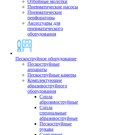
Отбойные молотки
Пневматические насосы
Пневматические
перфораторы
Аксессуары для
пневматического
оборудования
Пескоструйное оборудование
Пескоструйные
аппараты
Пескоструйные камеры
Комплектующие
абразивоструйного
оборудования
Сопла
аброзивоструйные
Сопла
специальные
абразивоструйные
Пескоструйные
рукава
Сцепления