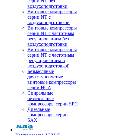
серии NT без
воздухоподготовки
Винтовые компрессоры
серии NT c
воздухоподготовкой
Винтовые компрессоры
серии NT с частотным
регулированием без
воздухоподготовки
Винтовые компрессоры
серии NT с частотным
регулированием и
воздухоподготовкой
Безмасляные
двухступенчатые
винтовые компрессоры
серии HCA
Спиральные
безмасляные
компрессоры серии SPC
Дизельные
компрессоры серии
SAX