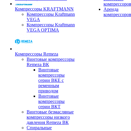
компрессоро
Компрессоры KRAFTMANN
Аренда
Компрессоры Kraftmann
компрессоро
VEGA
Компрессоры Kraftmann
VEGA OPTIMA
Компрессоры Remeza
Винтовые компрессоры
Remeza ВК
Винтовые
компрессоры
серии ВКЕ с
ременным
приводом
Винтовые
компрессоры
серии ВКТ
Винтовые безмасляные
компрессоры низкого
давления Remeza ВК
Спиральные