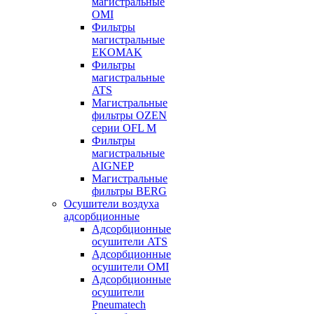
магистральные
OMI
Фильтры
магистральные
EKOMAK
Фильтры
магистральные
ATS
Магистральные
фильтры OZEN
серии OFL M
Фильтры
магистральные
AIGNEP
Магистральные
фильтры BERG
Осушители воздуха
адсорбционные
Адсорбционные
осушители ATS
Адсорбционные
осушители OMI
Адсорбционные
осушители
Pneumatech