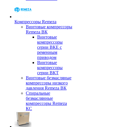
Компрессоры Remeza
Винтовые компрессоры
Remeza ВК
Винтовые
компрессоры
серии ВКЕ с
ременным
приводом
Винтовые
компрессоры
серии ВКТ
Винтовые безмасляные
компрессоры низкого
давления Remeza ВК
Спиральные
безмаслянные
компрессоры Remeza
КС