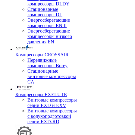
компрессоры DLDY
Стационарные
компрессоры DL
Энергосберегающие
компрессоры EN II
Энергосберегающие
компрессоры низкого
давления EN
Компрессоры CROSSAIR
Передвижные
компрессоры Borey
Стационарные
винтовые компрессоры
CA
Компрессоры EXELUTE
Винтовые компрессоры
серии EXD и EXV
Винтовые компрессоры
с водухоподготовкой
серии EXD-RD