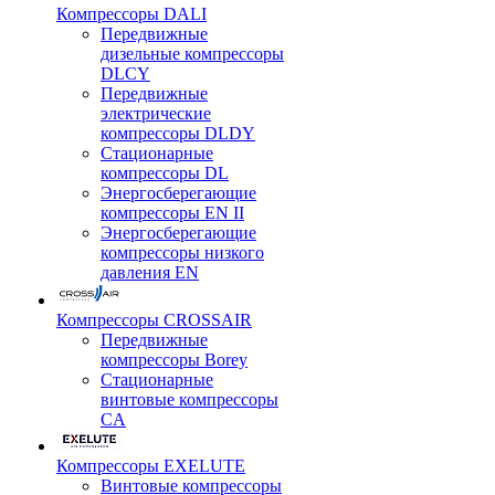
Компрессоры DALI
Передвижные
дизельные компрессоры
DLCY
Передвижные
электрические
компрессоры DLDY
Стационарные
компрессоры DL
Энергосберегающие
компрессоры EN II
Энергосберегающие
компрессоры низкого
давления EN
Компрессоры CROSSAIR
Передвижные
компрессоры Borey
Стационарные
винтовые компрессоры
CA
Компрессоры EXELUTE
Винтовые компрессоры