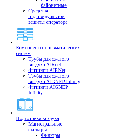
байонетные
Средства
индивидуальной
защиты оператора
Компоненты пневматических
систем
Трубы для сжатого
воздуха AIRnet
Фитинги AIRNet
Трубы для сжатого
воздуха AIGNEP Infinity
Фитинги AIGNEP
Infinity
Подготовка воздуха
Магистральные
фильтры
Фильтры