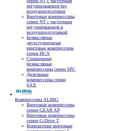
серии NT с частотным
регулированием без
воздухоподготовки
Винтовые компрессоры
серии NT с частотным
регулированием и
воздухоподготовкой
Безмасляные
двухступенчатые
винтовые компрессоры
серии HCA
Спиральные
безмасляные
компрессоры серии SPC
Дизельные
компрессоры серии
SAX
Компрессоры ALMiG
Винтовые компрессоры
серии GEAR XP
Винтовые компрессоры
серии G-Drive T
Компактные винтовые