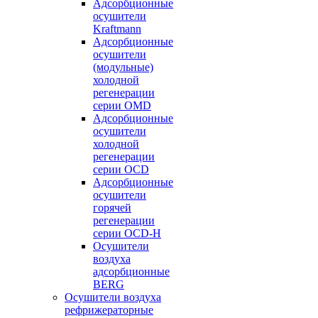
Адсорбционные
осушители
Kraftmann
Адсорбционные
осушители
(модульные)
холодной
регенерации
серии OMD
Адсорбционные
осушители
холодной
регенерации
серии OCD
Адсорбционные
осушители
горячей
регенерации
серии OСD-H
Осушители
воздуха
адсорбционные
BERG
Осушители воздуха
рефрижераторные