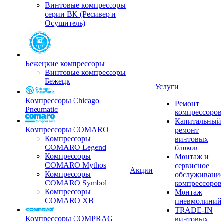
Винтовые компрессоры
серии BK (Ресивер и
Осушитель)
Бежецкие компрессоры
Винтовые компрессоры
Бежецк
Услуги
Компрессоры Chicago
Ремонт
Pneumatic
компрессоро
Капитальный
Компрессоры COMARO
ремонт
Компрессоры
винтовых
COMARO Legend
блоков
Компрессоры
Монтаж и
COMARO Mythos
сервисное
Акции
Компрессоры
обслуживани
COMARO Symbol
компрессоро
Компрессоры
Монтаж
COMARO XB
пневмолини
TRADE-IN
Компрессоры COMPRAG
винтовых