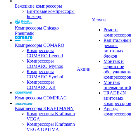
Бежецкие компрессоры
Винтовые компрессоры
Бежецк
Услуги
Компрессоры Chicago
Ремонт
Pneumatic
компрессоро
Капитальный
Компрессоры COMARO
ремонт
Компрессоры
винтовых
COMARO Legend
блоков
Компрессоры
Монтаж и
COMARO Mythos
сервисное
Акции
Компрессоры
обслуживани
COMARO Symbol
компрессоро
Компрессоры
Монтаж
COMARO XB
пневмолини
TRADE-IN
Компрессоры COMPRAG
винтовых
компрессоро
Компрессоры KRAFTMANN
Аренда
Компрессоры Kraftmann
компрессоро
VEGA
Компрессоры Kraftmann
VEGA OPTIMA