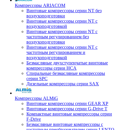
Компрессоры ARIACOM
Винтовые компрессоры серии NT без
воздухоподготовки
Винтовые компрессоры серии NT c
воздухоподготовкой
Винтовые компрессоры серии NT с
частотным регулированием без
воздухоподготовки
Винтовые компрессоры серии NT с
частотным регулированием и
воздухоподготовкой
Безмасляные двухступенчатые винтовые
компрессоры серии HCA
Спиральные безмасляные компрессоры
серии SPC
Дизельные компрессоры серии SAX
Компрессоры ALMiG
Винтовые компрессоры серии GEAR XP
Винтовые компрессоры серии G-Drive T
Компактные винтовые компрессоры серии
F-Drive
Безмасляные винтовые компрессоры с
частотным преобразователем серии LENTO