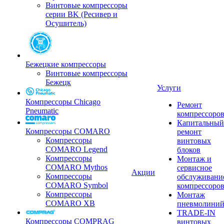
Винтовые компрессоры
серии BK (Ресивер и
Осушитель)
Бежецкие компрессоры
Винтовые компрессоры
Бежецк
Услуги
Компрессоры Chicago
Ремонт
Pneumatic
компрессоро
Капитальный
Компрессоры COMARO
ремонт
Компрессоры
винтовых
COMARO Legend
блоков
Компрессоры
Монтаж и
COMARO Mythos
сервисное
Акции
Компрессоры
обслуживани
COMARO Symbol
компрессоро
Компрессоры
Монтаж
COMARO XB
пневмолини
TRADE-IN
Компрессоры COMPRAG
винтовых