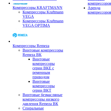
компрессоро
Компрессоры KRAFTMANN
Аренда
Компрессоры Kraftmann
компрессоро
VEGA
Компрессоры Kraftmann
VEGA OPTIMA
Компрессоры Remeza
Винтовые компрессоры
Remeza ВК
Винтовые
компрессоры
серии ВКЕ с
ременным
приводом
Винтовые
компрессоры
серии ВКТ
Винтовые безмасляные
компрессоры низкого
давления Remeza ВК
Спиральные