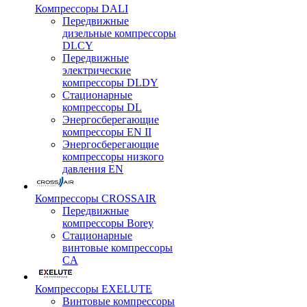
Компрессоры DALI
Передвижные
дизельные компрессоры
DLCY
Передвижные
электрические
компрессоры DLDY
Стационарные
компрессоры DL
Энергосберегающие
компрессоры EN II
Энергосберегающие
компрессоры низкого
давления EN
Компрессоры CROSSAIR
Передвижные
компрессоры Borey
Стационарные
винтовые компрессоры
CA
Компрессоры EXELUTE
Винтовые компрессоры