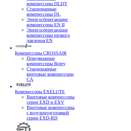
компрессоры DLDY
Стационарные
компрессоры DL
Энергосберегающие
компрессоры EN II
Энергосберегающие
компрессоры низкого
давления EN
Компрессоры CROSSAIR
Передвижные
компрессоры Borey
Стационарные
винтовые компрессоры
CA
Компрессоры EXELUTE
Винтовые компрессоры
серии EXD и EXV
Винтовые компрессоры
с водухоподготовкой
серии EXD-RD