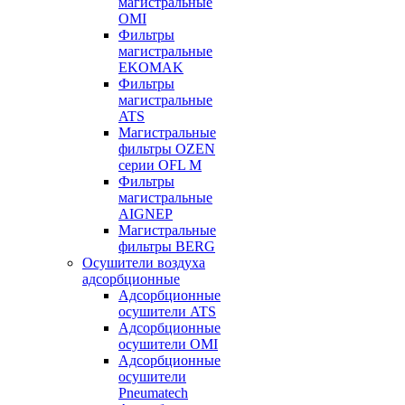
магистральные
OMI
Фильтры
магистральные
EKOMAK
Фильтры
магистральные
ATS
Магистральные
фильтры OZEN
серии OFL M
Фильтры
магистральные
AIGNEP
Магистральные
фильтры BERG
Осушители воздуха
адсорбционные
Адсорбционные
осушители ATS
Адсорбционные
осушители OMI
Адсорбционные
осушители
Pneumatech