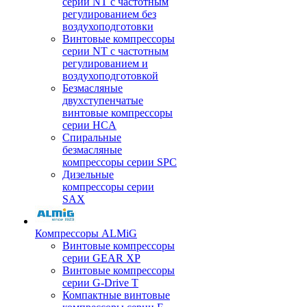
серии NT с частотным
регулированием без
воздухоподготовки
Винтовые компрессоры
серии NT с частотным
регулированием и
воздухоподготовкой
Безмасляные
двухступенчатые
винтовые компрессоры
серии HCA
Спиральные
безмасляные
компрессоры серии SPC
Дизельные
компрессоры серии
SAX
Компрессоры ALMiG
Винтовые компрессоры
серии GEAR XP
Винтовые компрессоры
серии G-Drive T
Компактные винтовые