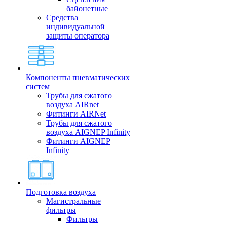
байонетные
Средства
индивидуальной
защиты оператора
Компоненты пневматических
систем
Трубы для сжатого
воздуха AIRnet
Фитинги AIRNet
Трубы для сжатого
воздуха AIGNEP Infinity
Фитинги AIGNEP
Infinity
Подготовка воздуха
Магистральные
фильтры
Фильтры