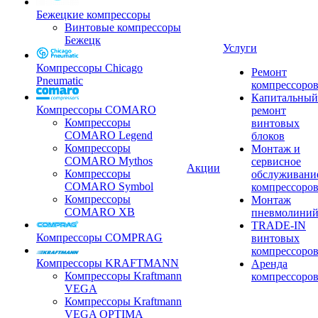
Бежецкие компрессоры
Винтовые компрессоры
Бежецк
Услуги
Компрессоры Chicago
Ремонт
Pneumatic
компрессоро
Капитальный
Компрессоры COMARO
ремонт
Компрессоры
винтовых
COMARO Legend
блоков
Компрессоры
Монтаж и
COMARO Mythos
сервисное
Акции
Компрессоры
обслуживани
COMARO Symbol
компрессоро
Компрессоры
Монтаж
COMARO XB
пневмолини
TRADE-IN
Компрессоры COMPRAG
винтовых
компрессоро
Компрессоры KRAFTMANN
Аренда
Компрессоры Kraftmann
компрессоро
VEGA
Компрессоры Kraftmann
VEGA OPTIMA