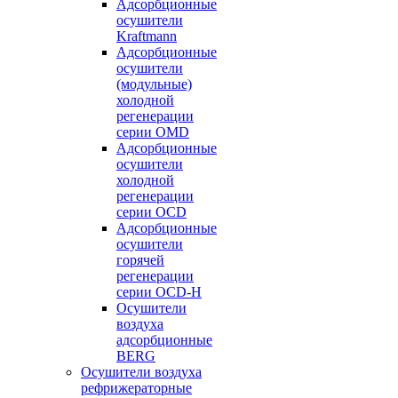
Адсорбционные
осушители
Kraftmann
Адсорбционные
осушители
(модульные)
холодной
регенерации
серии OMD
Адсорбционные
осушители
холодной
регенерации
серии OCD
Адсорбционные
осушители
горячей
регенерации
серии OСD-H
Осушители
воздуха
адсорбционные
BERG
Осушители воздуха
рефрижераторные