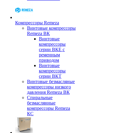
Компрессоры Remeza
Винтовые компрессоры
Remeza ВК
Винтовые
компрессоры
серии ВКЕ с
ременным
приводом
Винтовые
компрессоры
серии ВКТ
Винтовые безмасляные
компрессоры низкого
давления Remeza ВК
Спиральные
безмаслянные
компрессоры Remeza
КС