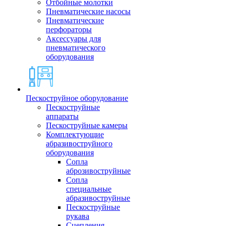
Отбойные молотки
Пневматические насосы
Пневматические
перфораторы
Аксессуары для
пневматического
оборудования
Пескоструйное оборудование
Пескоструйные
аппараты
Пескоструйные камеры
Комплектующие
абразивоструйного
оборудования
Сопла
аброзивоструйные
Сопла
специальные
абразивоструйные
Пескоструйные
рукава
Сцепления