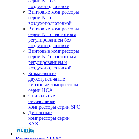
серии NT без
воздухоподготовки
Винтовые компрессоры
серии NT c
воздухоподготовкой
Винтовые компрессоры
серии NT с частотным
регулированием без
воздухоподготовки
Винтовые компрессоры
серии NT с частотным
регулированием и
воздухоподготовкой
Безмасляные
двухступенчатые
винтовые компрессоры
серии HCA
Спиральные
безмасляные
компрессоры серии SPC
Дизельные
компрессоры серии
SAX