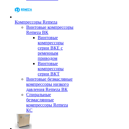
Компрессоры Remeza
Винтовые компрессоры
Remeza ВК
Винтовые
компрессоры
серии ВКЕ с
ременным
приводом
Винтовые
компрессоры
серии ВКТ
Винтовые безмасляные
компрессоры низкого
давления Remeza ВК
Спиральные
безмаслянные
компрессоры Remeza
КС