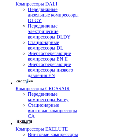
Компрессоры DALI
Передвижные
дизельные компрессоры
DLCY
Передвижные
электрические
компрессоры DLDY
Стационарные
компрессоры DL
Энергосберегающие
компрессоры EN II
Энергосберегающие
компрессоры низкого
давления EN
Компрессоры CROSSAIR
Передвижные
компрессоры Borey
Стационарные
винтовые компрессоры
CA
Компрессоры EXELUTE
Винтовые компрессоры