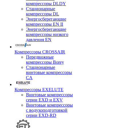
компрессоры DLDY
Стационарные
компрессоры DL
Энергосберегающие
компрессоры EN II
Энергосберегающие
компрессоры низкого
давления EN
Компрессоры CROSSAIR
Передвижные
компрессоры Borey
Стационарные
винтовые компрессоры
CA
Компрессоры EXELUTE
Винтовые компрессоры
серии EXD и EXV
Винтовые компрессоры
с водухоподготовкой
серии EXD-RD