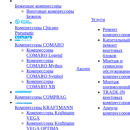
Бежецкие компрессоры
Винтовые компрессоры
Бежецк
Услуги
Компрессоры Chicago
Ремонт
Pneumatic
компрессоро
Капитальный
Компрессоры COMARO
ремонт
Компрессоры
винтовых
COMARO Legend
блоков
Компрессоры
Монтаж и
COMARO Mythos
сервисное
Акции
Компрессоры
обслуживани
COMARO Symbol
компрессоро
Компрессоры
Монтаж
COMARO XB
пневмолини
TRADE-IN
Компрессоры COMPRAG
винтовых
компрессоро
Компрессоры KRAFTMANN
Аренда
Компрессоры Kraftmann
компрессоро
VEGA
Компрессоры Kraftmann
VEGA OPTIMA