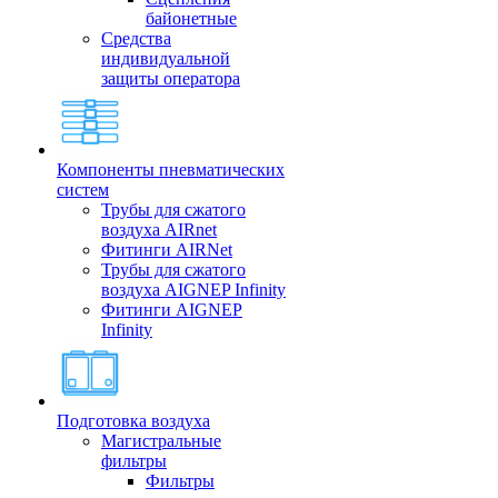
байонетные
Средства
индивидуальной
защиты оператора
Компоненты пневматических
систем
Трубы для сжатого
воздуха AIRnet
Фитинги AIRNet
Трубы для сжатого
воздуха AIGNEP Infinity
Фитинги AIGNEP
Infinity
Подготовка воздуха
Магистральные
фильтры
Фильтры