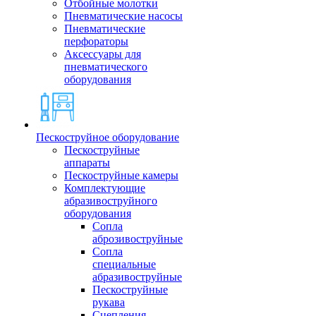
Отбойные молотки
Пневматические насосы
Пневматические
перфораторы
Аксессуары для
пневматического
оборудования
Пескоструйное оборудование
Пескоструйные
аппараты
Пескоструйные камеры
Комплектующие
абразивоструйного
оборудования
Сопла
аброзивоструйные
Сопла
специальные
абразивоструйные
Пескоструйные
рукава
Сцепления