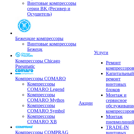
Винтовые компрессоры
серии BK (Ресивер и
Осушитель)
Бежецкие компрессоры
Винтовые компрессоры
Бежецк
Услуги
Компрессоры Chicago
Ремонт
Pneumatic
компрессоро
Капитальный
Компрессоры COMARO
ремонт
Компрессоры
винтовых
COMARO Legend
блоков
Компрессоры
Монтаж и
COMARO Mythos
сервисное
Акции
Компрессоры
обслуживани
COMARO Symbol
компрессоро
Компрессоры
Монтаж
COMARO XB
пневмолини
TRADE-IN
Компрессоры COMPRAG
винтовых