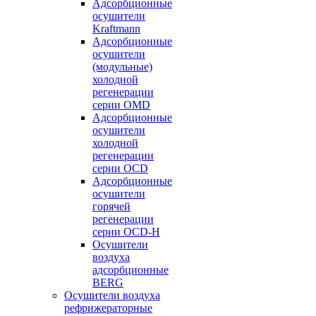
Адсорбционные
осушители
Kraftmann
Адсорбционные
осушители
(модульные)
холодной
регенерации
серии OMD
Адсорбционные
осушители
холодной
регенерации
серии OCD
Адсорбционные
осушители
горячей
регенерации
серии OСD-H
Осушители
воздуха
адсорбционные
BERG
Осушители воздуха
рефрижераторные