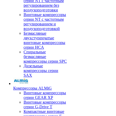
серии NT с частотным
регулированием без
воздухоподготовки
Винтовые компрессоры
серии NT с частотным
регулированием и
воздухоподготовкой
Безмасляные
двухступенчатые
винтовые компрессоры
серии HCA
Спиральные
безмасляные
компрессоры серии SPC
Дизельные
компрессоры серии
SAX
Компрессоры ALMiG
Винтовые компрессоры
серии GEAR XP
Винтовые компрессоры
серии G-Drive T
Компактные винтовые