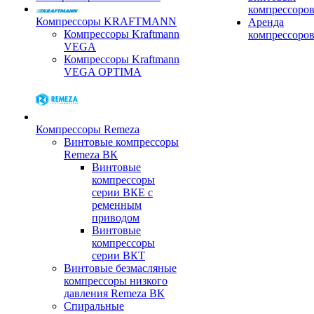
компрессоро
Компрессоры KRAFTMANN
Аренда
Компрессоры Kraftmann
компрессоро
VEGA
Компрессоры Kraftmann
VEGA OPTIMA
Компрессоры Remeza
Винтовые компрессоры
Remeza ВК
Винтовые
компрессоры
серии ВКЕ с
ременным
приводом
Винтовые
компрессоры
серии ВКТ
Винтовые безмасляные
компрессоры низкого
давления Remeza ВК
Спиральные