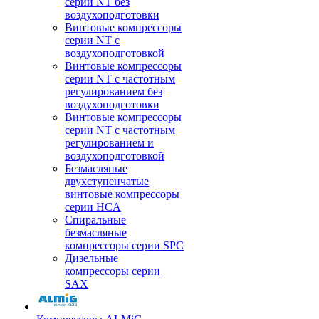
серии NT без
воздухоподготовки
Винтовые компрессоры
серии NT c
воздухоподготовкой
Винтовые компрессоры
серии NT с частотным
регулированием без
воздухоподготовки
Винтовые компрессоры
серии NT с частотным
регулированием и
воздухоподготовкой
Безмасляные
двухступенчатые
винтовые компрессоры
серии HCA
Спиральные
безмасляные
компрессоры серии SPC
Дизельные
компрессоры серии
SAX