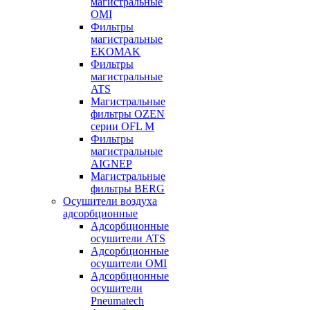
магистральные
OMI
Фильтры
магистральные
EKOMAK
Фильтры
магистральные
ATS
Магистральные
фильтры OZEN
серии OFL M
Фильтры
магистральные
AIGNEP
Магистральные
фильтры BERG
Осушители воздуха
адсорбционные
Адсорбционные
осушители ATS
Адсорбционные
осушители OMI
Адсорбционные
осушители
Pneumatech