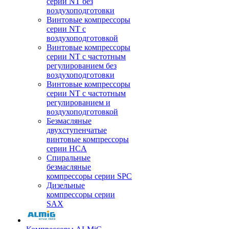
серии NT без
воздухоподготовки
Винтовые компрессоры
серии NT c
воздухоподготовкой
Винтовые компрессоры
серии NT с частотным
регулированием без
воздухоподготовки
Винтовые компрессоры
серии NT с частотным
регулированием и
воздухоподготовкой
Безмасляные
двухступенчатые
винтовые компрессоры
серии HCA
Спиральные
безмасляные
компрессоры серии SPC
Дизельные
компрессоры серии
SAX