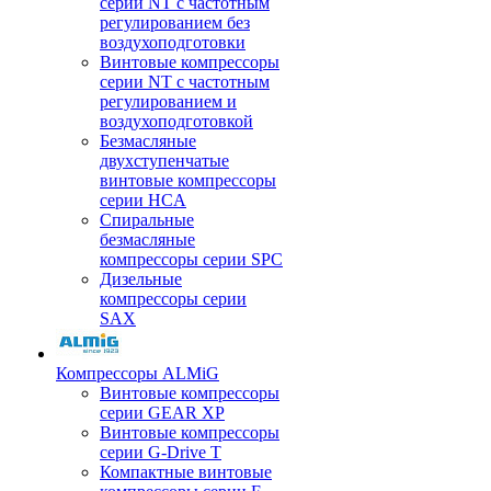
серии NT с частотным
регулированием без
воздухоподготовки
Винтовые компрессоры
серии NT с частотным
регулированием и
воздухоподготовкой
Безмасляные
двухступенчатые
винтовые компрессоры
серии HCA
Спиральные
безмасляные
компрессоры серии SPC
Дизельные
компрессоры серии
SAX
Компрессоры ALMiG
Винтовые компрессоры
серии GEAR XP
Винтовые компрессоры
серии G-Drive T
Компактные винтовые