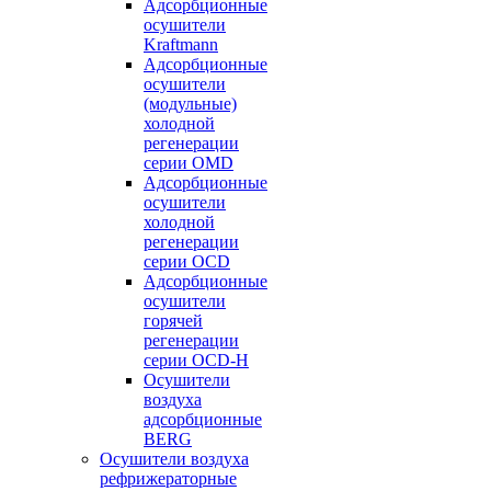
Адсорбционные
осушители
Kraftmann
Адсорбционные
осушители
(модульные)
холодной
регенерации
серии OMD
Адсорбционные
осушители
холодной
регенерации
серии OCD
Адсорбционные
осушители
горячей
регенерации
серии OСD-H
Осушители
воздуха
адсорбционные
BERG
Осушители воздуха
рефрижераторные