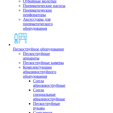
Отбойные молотки
Пневматические насосы
Пневматические
перфораторы
Аксессуары для
пневматического
оборудования
Пескоструйное оборудование
Пескоструйные
аппараты
Пескоструйные камеры
Комплектующие
абразивоструйного
оборудования
Сопла
аброзивоструйные
Сопла
специальные
абразивоструйные
Пескоструйные
рукава
Сцепления