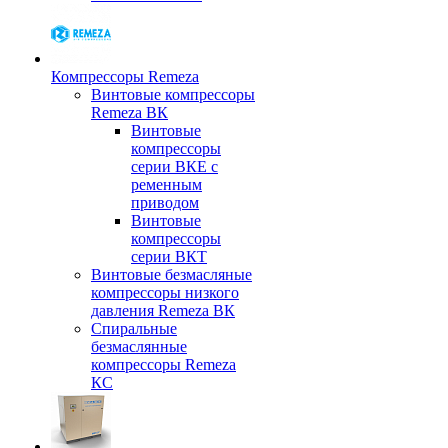
Компрессоры Remeza
Винтовые компрессоры
Remeza ВК
Винтовые
компрессоры
серии ВКЕ с
ременным
приводом
Винтовые
компрессоры
серии ВКТ
Винтовые безмасляные
компрессоры низкого
давления Remeza ВК
Спиральные
безмаслянные
компрессоры Remeza
КС