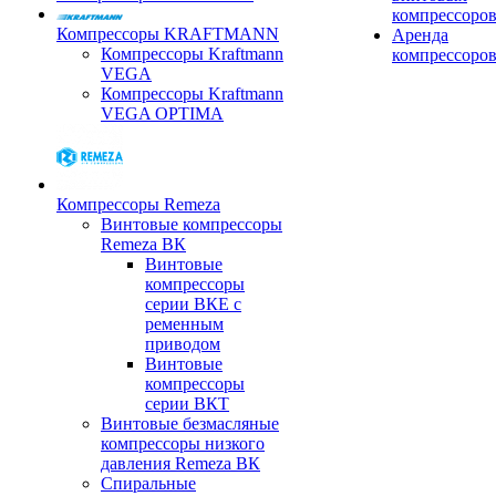
компрессоро
Компрессоры KRAFTMANN
Аренда
Компрессоры Kraftmann
компрессоро
VEGA
Компрессоры Kraftmann
VEGA OPTIMA
Компрессоры Remeza
Винтовые компрессоры
Remeza ВК
Винтовые
компрессоры
серии ВКЕ с
ременным
приводом
Винтовые
компрессоры
серии ВКТ
Винтовые безмасляные
компрессоры низкого
давления Remeza ВК
Спиральные