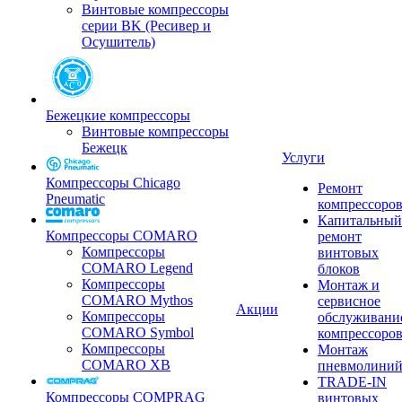
Винтовые компрессоры
серии BK (Ресивер и
Осушитель)
Бежецкие компрессоры
Винтовые компрессоры
Бежецк
Услуги
Компрессоры Chicago
Ремонт
Pneumatic
компрессоро
Капитальный
Компрессоры COMARO
ремонт
Компрессоры
винтовых
COMARO Legend
блоков
Компрессоры
Монтаж и
COMARO Mythos
сервисное
Акции
Компрессоры
обслуживани
COMARO Symbol
компрессоро
Компрессоры
Монтаж
COMARO XB
пневмолини
TRADE-IN
Компрессоры COMPRAG
винтовых