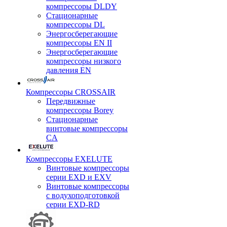
компрессоры DLDY
Стационарные
компрессоры DL
Энергосберегающие
компрессоры EN II
Энергосберегающие
компрессоры низкого
давления EN
Компрессоры CROSSAIR
Передвижные
компрессоры Borey
Стационарные
винтовые компрессоры
CA
Компрессоры EXELUTE
Винтовые компрессоры
серии EXD и EXV
Винтовые компрессоры
с водухоподготовкой
серии EXD-RD