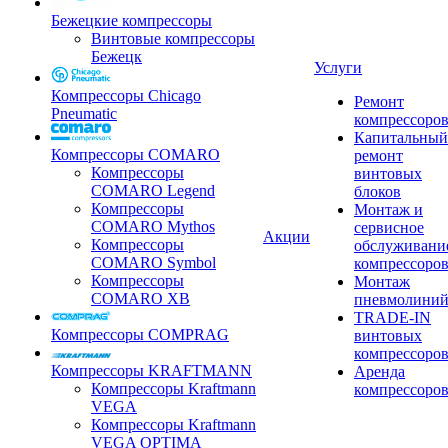
Бежецкие компрессоры
Винтовые компрессоры
Бежецк
Услуги
Компрессоры Chicago
Ремонт
Pneumatic
компрессоро
Капитальный
Компрессоры COMARO
ремонт
Компрессоры
винтовых
COMARO Legend
блоков
Компрессоры
Монтаж и
COMARO Mythos
сервисное
Акции
Компрессоры
обслуживани
COMARO Symbol
компрессоро
Компрессоры
Монтаж
COMARO XB
пневмолини
TRADE-IN
Компрессоры COMPRAG
винтовых
компрессоро
Компрессоры KRAFTMANN
Аренда
Компрессоры Kraftmann
компрессоро
VEGA
Компрессоры Kraftmann
VEGA OPTIMA