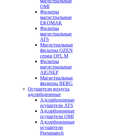
магистральные
OMI
Фильтры
магистральные
EKOMAK
Фильтры
магистральные
ATS
Магистральные
фильтры OZEN
серии OFL M
Фильтры
магистральные
AIGNEP
Магистральные
фильтры BERG
Осушители воздуха
адсорбционные
Адсорбционные
осушители ATS
Адсорбционные
осушители OMI
Адсорбционные
осушители
Pneumatech