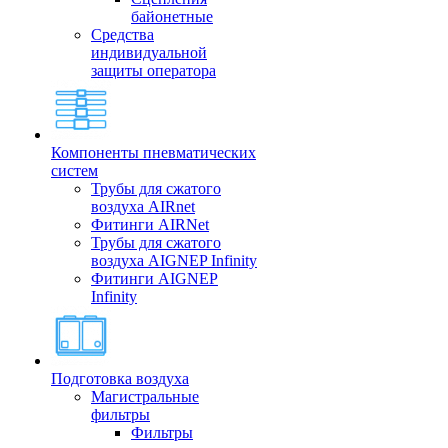
байонетные
Средства
индивидуальной
защиты оператора
Компоненты пневматических
систем
Трубы для сжатого
воздуха AIRnet
Фитинги AIRNet
Трубы для сжатого
воздуха AIGNEP Infinity
Фитинги AIGNEP
Infinity
Подготовка воздуха
Магистральные
фильтры
Фильтры