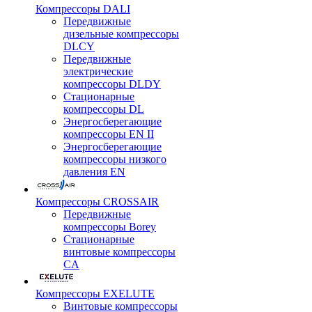
Компрессоры DALI
Передвижные
дизельные компрессоры
DLCY
Передвижные
электрические
компрессоры DLDY
Стационарные
компрессоры DL
Энергосберегающие
компрессоры EN II
Энергосберегающие
компрессоры низкого
давления EN
Компрессоры CROSSAIR
Передвижные
компрессоры Borey
Стационарные
винтовые компрессоры
CA
Компрессоры EXELUTE
Винтовые компрессоры